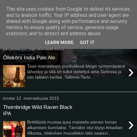
This site uses cookies from Google to deliver its services
Pullollinen
and to analyze traffic. Your IP address and user-agent are
shared with Google along with performance and security
metrics to ensure quality of service, generate usage
statistics, and to detect and address abuse.
▼
LEARN MORE
GOT IT
perjantai 13. marraskuuta 2015
Ōllekōrs India Pale Ale
›
Taas marraskuun puolivälissä blogin syntymäpäivä
lähestyy ja sitä on tullut vietettyä aina Tartossa ja
niin tälläkin kertaa. Tallinna-Tarto ...
torstai 12. marraskuuta 2015
Thornbridge Wild Raven Black
IPA
›
Brittiläistä mustaa ipaa maistelin pienen loman
alkamisen kunniaksi. Tämäkin olut löytyi Arkadian
Alkosta, oliskohan muuallakin tätä saatavi...