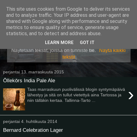
This site uses cookies from Google to deliver its services
Pullollinen
and to analyze traffic. Your IP address and user-agent are
shared with Google along with performance and security
metrics to ensure quality of service, generate usage
statistics, and to detect and address abuse.
▼
LEARN MORE
GOT IT
Näytetään tekstit, joissa on tunniste
tie
.
Näytä kaikki
tekstit
perjantai 13. marraskuuta 2015
Ōllekōrs India Pale Ale
›
Taas marraskuun puolivälissä blogin syntymäpäivä
lähestyy ja sitä on tullut vietettyä aina Tartossa ja
niin tälläkin kertaa. Tallinna-Tarto ...
perjantai 4. huhtikuuta 2014
Bernard Celebration Lager