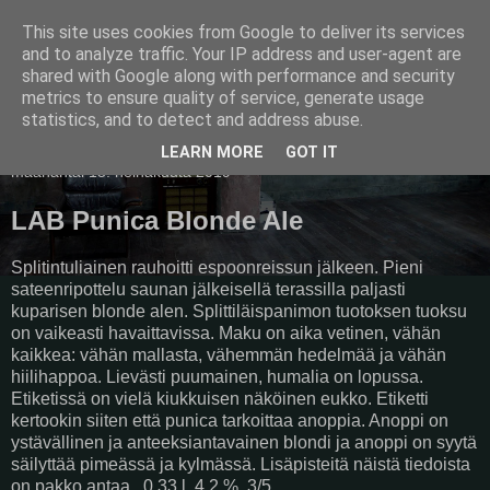
This site uses cookies from Google to deliver its services
Pullollinen
and to analyze traffic. Your IP address and user-agent are
shared with Google along with performance and security
metrics to ensure quality of service, generate usage
statistics, and to detect and address abuse.
▼
LEARN MORE
GOT IT
maanantai 15. heinäkuuta 2019
LAB Punica Blonde Ale
Splitintuliainen rauhoitti espoonreissun jälkeen. Pieni
sateenripottelu saunan jälkeisellä terassilla paljasti
kuparisen blonde alen. Splittiläispanimon tuotoksen tuoksu
on vaikeasti havaittavissa. Maku on aika vetinen, vähän
kaikkea: vähän mallasta, vähemmän hedelmää ja vähän
hiilihappoa. Lievästi puumainen, humalia on lopussa.
Etiketissä on vielä kiukkuisen näköinen eukko. Etiketti
kertookin siiten että punica tarkoittaa anoppia. Anoppi on
ystävällinen ja anteeksiantavainen blondi ja anoppi on syytä
säilyttää pimeässä ja kylmässä. Lisäpisteitä näistä tiedoista
on pakko antaa. 0,33 l, 4,2 %, 3/5