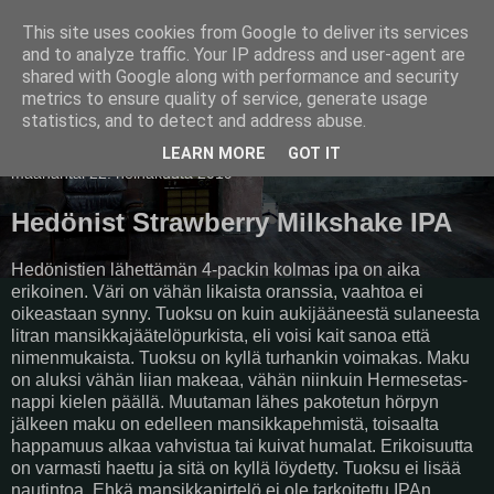
This site uses cookies from Google to deliver its services
Pullollinen
and to analyze traffic. Your IP address and user-agent are
shared with Google along with performance and security
metrics to ensure quality of service, generate usage
statistics, and to detect and address abuse.
▼
LEARN MORE
GOT IT
maanantai 22. heinäkuuta 2019
Hedönist Strawberry Milkshake IPA
Hedönistien lähettämän 4-packin kolmas ipa on aika
erikoinen. Väri on vähän likaista oranssia, vaahtoa ei
oikeastaan synny. Tuoksu on kuin aukijääneestä sulaneesta
litran mansikkajäätelöpurkista, eli voisi kait sanoa että
nimenmukaista. Tuoksu on kyllä turhankin voimakas. Maku
on aluksi vähän liian makeaa, vähän niinkuin Hermesetas-
nappi kielen päällä. Muutaman lähes pakotetun hörpyn
jälkeen maku on edelleen mansikkapehmistä, toisaalta
happamuus alkaa vahvistua tai kuivat humalat. Erikoisuutta
on varmasti haettu ja sitä on kyllä löydetty. Tuoksu ei lisää
nautintoa. Ehkä mansikkapirtelö ei ole tarkoitettu IPAn