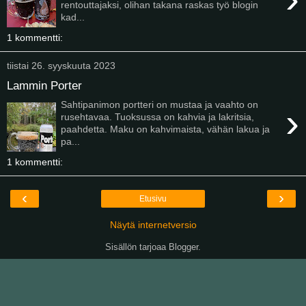
rentouttajaksi, olihan takana raskas työ blogin
kad...
1 kommentti:
tiistai 26. syyskuuta 2023
Lammin Porter
Sahtipanimon portteri on mustaa ja vaahto on
›
rusehtavaa. Tuoksussa on kahvia ja lakritsia,
paahdetta. Maku on kahvimaista, vähän lakua ja
pa...
1 kommentti:
‹
›
Etusivu
Näytä internetversio
Sisällön tarjoaa
Blogger
.