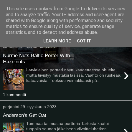
This site uses cookies from Google to deliver its services
Pullollinen
and to analyze traffic. Your IP address and user-agent are
shared with Google along with performance and security
metrics to ensure quality of service, generate usage
statistics, and to detect and address abuse.
▼
LEARN MORE
GOT IT
lauantai 30. syyskuuta 2023
Nurme Nuts Baltic Porter With
Hazelnuts
›
Latvialainen portteri näytti kaadettaessa ohuelta,
mutta tiivistyy mustaksi lasissa. Vaahto on ruskeaa,
katoavaista. Tuoksuu voimakkaasti pä...
1 kommentti:
perjantai 29. syyskuuta 2023
Anderson's Get Oat
Tummaa tai mustaa portteria Tartosta kaatui
›
tuoppiin saunan jälkeiseen vilvoitteluhetken