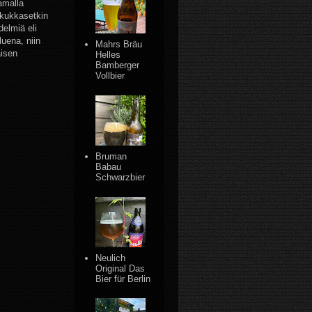
amalla
äkukkasetkin
delmiä eli
luena, niin
Mahrs Bräu
aisen
Helles
Bamberger
Vollbier
Bruman
Babau
Schwarzbier
Neulich
Original Das
Bier für Berlin