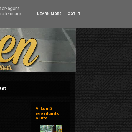
user-agent
erate usage
LEARN MORE
GOT IT
set
Viikon 5
suosituinta
olutta