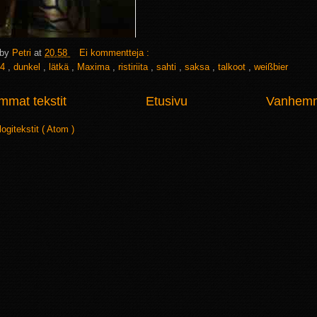
 by
Petri
at
20.58
Ei kommentteja :
4
,
dunkel
,
lätkä
,
Maxima
,
ristiriita
,
sahti
,
saksa
,
talkoot
,
weißbier
mat tekstit
Etusivu
Vanhemma
logitekstit ( Atom )