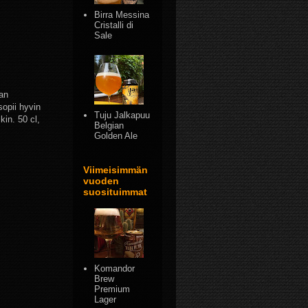
Birra Messina
Cristalli di
Sale
aan
sopii hyvin
Tuju Jalkapuu
kin. 50 cl,
Belgian
Golden Ale
Viimeisimmän
vuoden
suosituimmat
Komandor
Brew
Premium
Lager