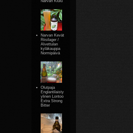
Narvan Kiulu
Narvan Kevät
Riisilager /
Alvettulan
kyläkauppa
Normipäivä
Olutpaja
Englantilaisty
ylinen Lontoo
Extra Strong
Bitter