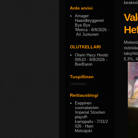
keskivi
Arde arvioi
Val
Amager
Haandbryggeriet
Bye Bye
He
'Merica
- 8/8/2026
-
Ari Juntunen
Mielestä
OLUTKELLARI
ristirii
taloyhti
Olarin Hazy Hoodz
5,3%, 4
00510
- 8/8/2026
-
BierBaron
Tuopillinen
Ladataan...
Reittausblogi
Eeppinen
suomalaisten
Imperial Stoutien
playoff-
kamppailu
- 7/31/2
026
- Harri
Metsäjoki