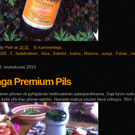
 by
Petri
at
18.31
Ei kommentteja :
100
,
5
,
hedelmäinen
,
hiiva
,
Kotiolut
,
kukka
,
Maxima
,
outoja
,
Pahaa
,
vi
 9. toukokuuta 2013
aga Premium Pils
äinen pilsneri oli pyhäpäivän herkkuaterian palanpainikkeena. Sopi hyvin ruok
 kyllä yllä ihan pilsner-aateliin. Humalan makua seurasi lievä vetisyys. 50cl,