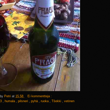
 by
Petri
at
15.58
Ei kommentteja :
3
,
humala
,
pilsneri
,
pyhä
,
ruoka
,
Tšekki
,
vetinen