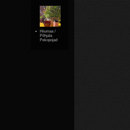
Hiiumaa /
Põhjala
Pekopojad