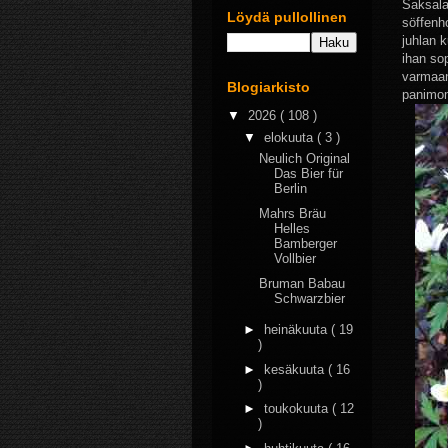
Saksala
Löydä pullollinen
söffenh
juhlan 
ihan sop
varmaank
Blogiarkisto
panimom
▼
2026
( 108 )
▼
elokuuta
( 3 )
Neulich Original
Das Bier für
Berlin
Mahrs Bräu
Helles
Bamberger
Vollbier
Bruman Babau
Schwarzbier
►
heinäkuuta
( 19
)
►
kesäkuuta
( 16
)
►
toukokuuta
( 12
)