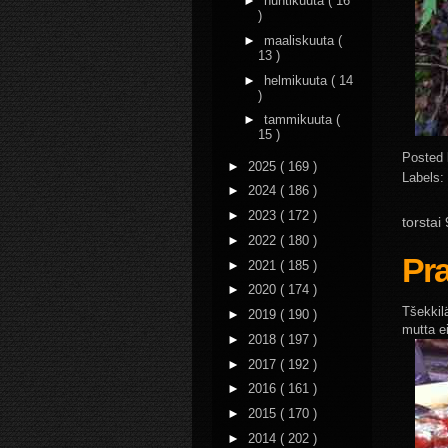
►
huhtikuuta
( 16
)
►
maaliskuuta
(
13 )
►
helmikuuta
( 14
)
►
tammikuuta
(
15 )
Posted
►
2025
( 169 )
Labels:
►
2024
( 186 )
►
2023
( 172 )
torstai
►
2022
( 180 )
Pr
►
2021
( 185 )
►
2020
( 174 )
Tšekkil
►
2019
( 190 )
mutta ei
►
2018
( 197 )
►
2017
( 192 )
►
2016
( 161 )
►
2015
( 170 )
►
2014
( 202 )