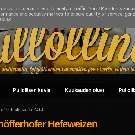
deliver its services and to analyze traffic. Your IP address and 
formance and security metrics to ensure quality of service, gen
abuse.
Pullollisen kuvia
Kuukauden oluet
Pullolli
ai 10. toukokuuta 2013
höfferhofer Hefeweizen