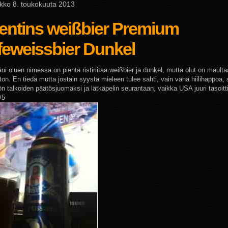
ikko 8. toukokuuta 2013
entins weißbier Premium
feweissbier Dunkel
ni oluen nimessä on pientä ristiriitaa weißbier ja dunkel, mutta olut on mault
daton. En tiedä mutta jostain syystä mieleen tulee sahti, vain vähä hiilihappoa, 
ön talkoiden päätösjuomaksi ja lätkäpelin seurantaan, vaikka USA juuri tasoitti
/5