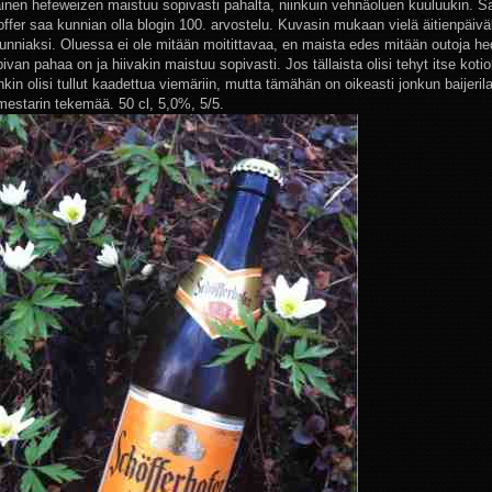
inen hefeweizen maistuu sopivasti pahalta, niinkuin vehnäoluen kuuluukin. S
offer saa kunnian olla blogin 100. arvostelu. Kuvasin mukaan vielä äitienpäiv
kunniaksi. Oluessa ei ole mitään moitittavaa, en maista edes mitään outoja he
ivan pahaa on ja hiivakin maistuu sopivasti. Jos tällaista olisi tehyt itse kotio
in olisi tullut kaadettua viemäriin, mutta tämähän on oikeasti jonkun baijeril
estarin tekemää. 50 cl, 5,0%, 5/5.