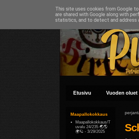
This site uses cookies from Google to 
are shared with Google along with per
statistics, and to detect and address 
Etusivu
Vuoden oluet
perjant
Maapallokokkaus
Maapallokokkaus/T
Sc
uvalu 24/235 🌏🌎
🌍🪐
- 3/29/2025