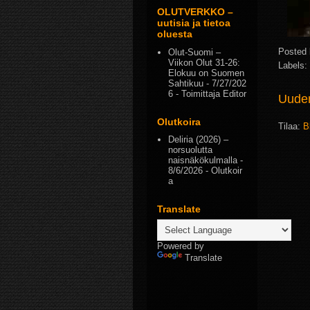
OLUTVERKKO –
uutisia ja tietoa
oluesta
Posted
Olut-Suomi –
Viikon Olut 31-26:
Labels:
Elokuu on Suomen
Sahtikuu
- 7/27/202
6
- Toimittaja Editor
Uudem
Olutkoira
Tilaa:
B
Deliria (2026) –
norsuolutta
naisnäkökulmalla
-
8/6/2026
- Olutkoir
a
Translate
Powered by
Translate