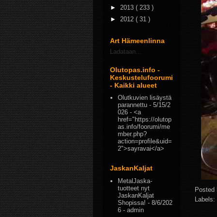
►
2013
( 233 )
►
2012
( 31 )
Art Hämeenlinna
Ladataan...
Olutopas.info -
Keskustelufoorumi
- Kaikki alueet
Olutkuvien lisäystä
parannettu
- 5/15/2
026
- <a
href="https://olutop
as.info/foorumi/me
mber.php?
action=profile&uid=
2">sayravai</a>
JaskanKaljat
MetalJaska-
tuotteet nyt
Posted
JaskanKaljat
Labels:
Shopissa!
- 8/6/202
6
- admin