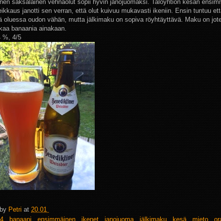
nen saksalainen vehnäolut sopii hyvin janojuomaksi. Taloyhtiön kesän ensi
ikkaus janotti sen verran, että olut kuivuu mukavasti ikeniin. Ensin tuntuu ett
ä oluessa oudon vähän, mutta jälkimaku on sopiva röyhtäyttävä. Maku on jote
liikaa banaania ainakaan.
4 %, 4/5
 by
Petri
at
20.01
4
,
banaani
,
ensimmäinen
,
ikenet
,
janojuoma
,
jälkimaku
,
kesä
,
mieto
,
or