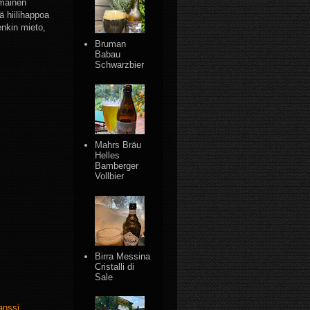
mmäinen
ä hiilihappoa
nkin mieto,
Bruman
Babau
Schwarzbier
Mahrs Bräu
Helles
Bamberger
Vollbier
Birra Messina
Cristalli di
Sale
anssi
,