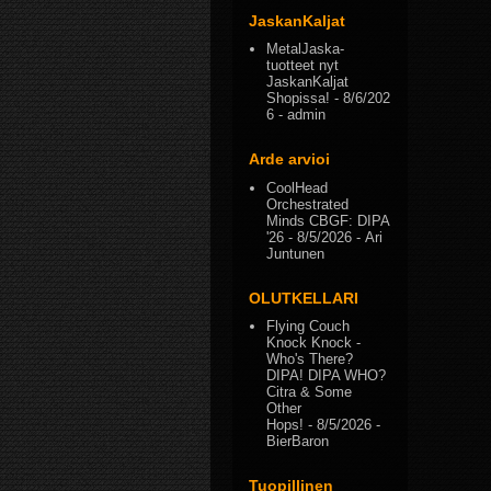
JaskanKaljat
MetalJaska-
tuotteet nyt
JaskanKaljat
Shopissa!
- 8/6/202
6
- admin
Arde arvioi
CoolHead
Orchestrated
Minds CBGF: DIPA
'26
- 8/5/2026
- Ari
Juntunen
OLUTKELLARI
Flying Couch
Knock Knock -
Who's There?
DIPA! DIPA WHO?
Citra & Some
Other
Hops!
- 8/5/2026
-
BierBaron
Tuopillinen