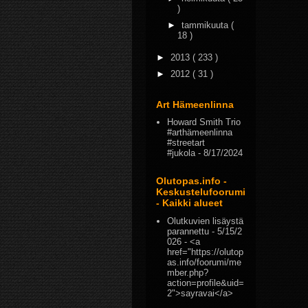
)
►
tammikuuta
(
18 )
►
2013
( 233 )
►
2012
( 31 )
Art Hämeenlinna
Howard Smith Trio
#arthämeenlinna
#streetart
#jukola
- 8/17/2024
Olutopas.info -
Keskustelufoorumi
- Kaikki alueet
Olutkuvien lisäystä
parannettu
- 5/15/2
026
- <a
href="https://olutop
as.info/foorumi/me
mber.php?
action=profile&uid=
2">sayravai</a>