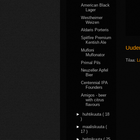
American Black
Lager
Westheimer
Weizen
Aldaris Porteris
Spitfire Premium
Kentish Ale
Uudem
Mufloni
Muflonator
Tilaa:
L
Primal Pils
Neuzeller Apfel
Bier
Centennial IPA
Founders
Amigos - beer
with citrus
flavours
►
huhtikuuta
( 18
)
►
maaliskuuta
(
17 )
►
helmikuuta
( 25