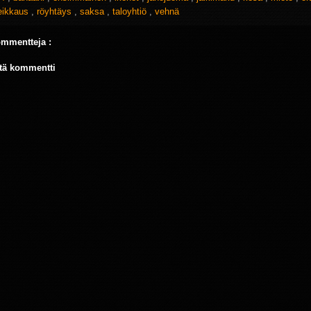
eikkaus
,
röyhtäys
,
saksa
,
taloyhtiö
,
vehnä
ommentteja :
tä kommentti