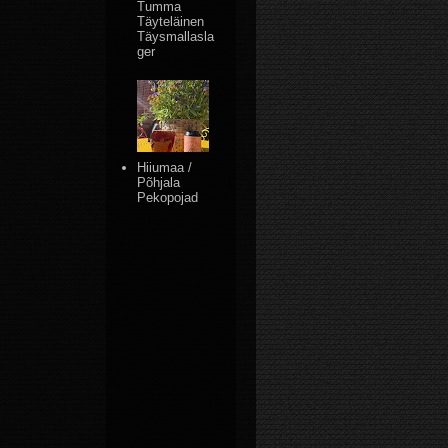
Tumma
Täyteläinen
Täysmallasla
ger
Hiiumaa /
Põhjala
Pekopojad