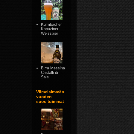
Kulmbacher
Kapuziner
Weissbier
Birra Messina
Cristalli di
Sale
Viimeisimmän
vuoden
suosituimmat