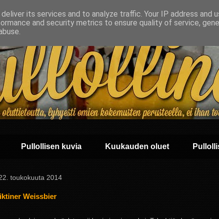
deliver its services and to analyze traffic. Your IP address and 
formance and security metrics to ensure quality of service, gen
abuse.
Pullollisen kuvia
Kuukauden oluet
Pullolli
 22. toukokuuta 2014
ktiner Weissbier