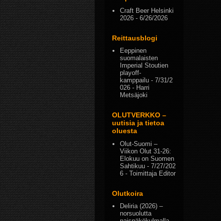
Craft Beer Helsinki
2026
- 6/26/2026
Reittausblogi
Eeppinen
suomalaisten
Imperial Stoutien
playoff-
kamppailu
- 7/31/2
026
- Harri
Metsäjoki
OLUTVERKKO –
uutisia ja tietoa
oluesta
Olut-Suomi –
Viikon Olut 31-26:
Elokuu on Suomen
Sahtikuu
- 7/27/202
6
- Toimittaja Editor
Olutkoira
Deliria (2026) –
norsuolutta
naisnäkökulmalla
-