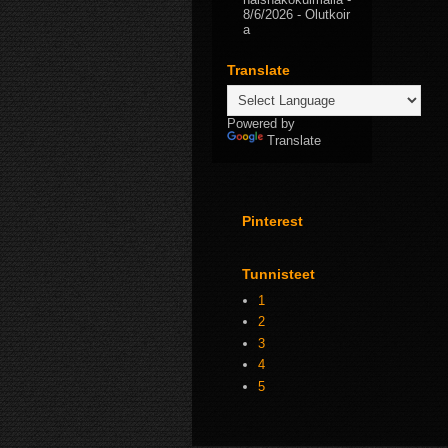
8/6/2026
- Olutkoir
a
Translate
Powered by
Translate
Pinterest
Tunnisteet
1
2
3
4
5