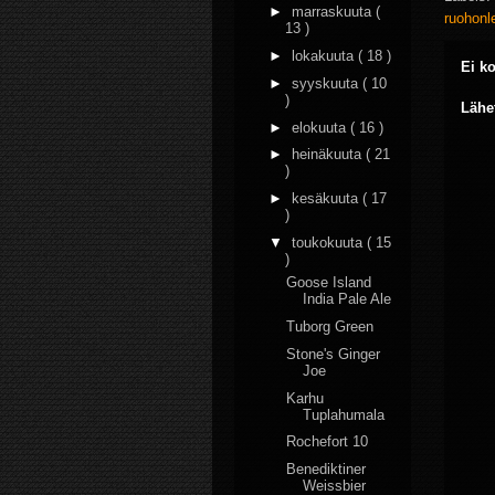
►
marraskuuta
(
ruohonl
13 )
►
lokakuuta
( 18 )
Ei k
►
syyskuuta
( 10
)
Lähe
►
elokuuta
( 16 )
►
heinäkuuta
( 21
)
►
kesäkuuta
( 17
)
▼
toukokuuta
( 15
)
Goose Island
India Pale Ale
Tuborg Green
Stone's Ginger
Joe
Karhu
Tuplahumala
Rochefort 10
Benediktiner
Weissbier