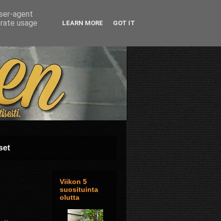
user-agent
erate usage
LEARN MORE
GOT IT
set
Viikon 5
suosituinta
olutta