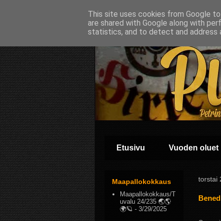
This site uses cookies from Google to 
are shared with Google along with per
statistics, and to detect and address 
Etusivu
Vuoden oluet
torstai
Maapallokokkaus
Maapallokokkaus/T
Benedi
uvalu 24/235 🌏🌎
🌍🪐
- 3/29/2025