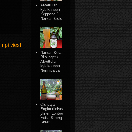
Alvettulan
kyläkauppa
Keppana /
Narvan Kiulu
mpi viesti
Narvan Kevät
Riisilager /
Alvettulan
kyläkauppa
Normipäivä
Olutpaja
Englantilaisty
ylinen Lontoo
Extra Strong
Bitter