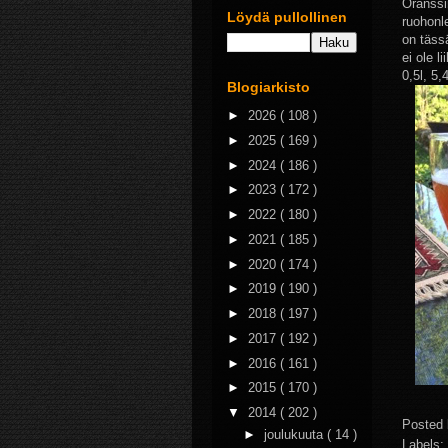
Oranssi
Löydä pullollinen
ruohonle
on täss
ei ole 
0,5l, 5,
Blogiarkisto
►
2026
( 108 )
►
2025
( 169 )
►
2024
( 186 )
►
2023
( 172 )
►
2022
( 180 )
►
2021
( 185 )
►
2020
( 174 )
►
2019
( 190 )
►
2018
( 197 )
►
2017
( 192 )
►
2016
( 161 )
►
2015
( 170 )
▼
2014
( 202 )
Posted
►
joulukuuta
( 14 )
Labels: