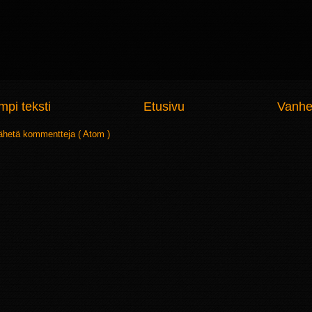
pi teksti
Etusivu
Vanhe
ähetä kommentteja ( Atom )