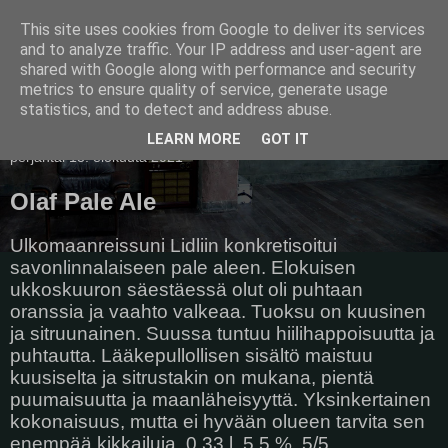
This site uses cookies from Google to deliver its services
Pullollinen
and to analyze traffic. Your IP address and user-agent are
shared with Google along with performance and security
metrics to ensure quality of service, generate usage
statistics, and to detect and address abuse.
▼
LEARN MORE
GOT IT
perjantai 13. elokuuta 2021
Olaf Pale Ale
Ulkomaanreissuni Lidliin konkretisoitui
savonlinnalaiseen pale aleen. Elokuisen
ukkoskuuron säestäessä olut oli puhtaan
oranssia ja vaahto valkeaa. Tuoksu on kuusinen
ja sitruunainen. Suussa tuntuu hiilihappoisuutta ja
puhtautta. Lääkepullollisen sisältö maistuu
kuusiselta ja sitrustakin on mukana, pientä
puumaisuutta ja maanläheisyyttä. Yksinkertainen
kokonaisuus, mutta ei hyvään olueen tarvita sen
enempää kikkailuja. 0,33 l, 5,5 %, 5/5