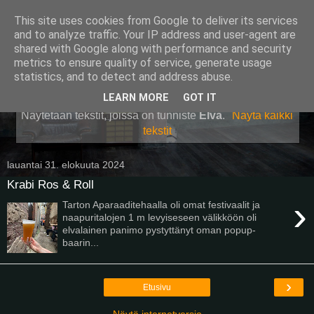
This site uses cookies from Google to deliver its services
Pullollinen
and to analyze traffic. Your IP address and user-agent are
shared with Google along with performance and security
metrics to ensure quality of service, generate usage
statistics, and to detect and address abuse.
▼
LEARN MORE
GOT IT
Näytetään tekstit, joissa on tunniste
Elva
.
Näytä kaikki
tekstit
lauantai 31. elokuuta 2024
Krabi Ros & Roll
›
Tarton Aparaaditehaalla oli omat festivaalit ja
naapuritalojen 1 m levyiseseen välikköön oli
elvalainen panimo pystyttänyt oman popup-
baarin...
›
Etusivu
Näytä internetversio