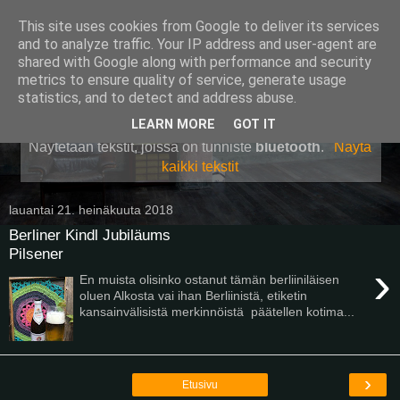
This site uses cookies from Google to deliver its services
Pullollinen
and to analyze traffic. Your IP address and user-agent are
shared with Google along with performance and security
metrics to ensure quality of service, generate usage
statistics, and to detect and address abuse.
▼
LEARN MORE
GOT IT
Näytetään tekstit, joissa on tunniste
bluetooth
.
Näytä
kaikki tekstit
lauantai 21. heinäkuuta 2018
Berliner Kindl Jubiläums
Pilsener
›
En muista olisinko ostanut tämän berliiniläisen
oluen Alkosta vai ihan Berliinistä, etiketin
kansainvälisistä merkinnöistä päätellen kotima...
›
Etusivu