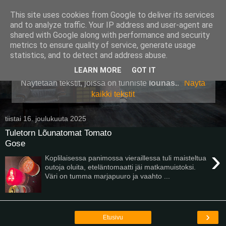
This site uses cookies from Google to deliver its services
Pullollinen
and to analyze traffic. Your IP address and user-agent are
shared with Google along with performance and security
metrics to ensure quality of service, generate usage
statistics, and to detect and address abuse.
▼
LEARN MORE
GOT IT
Näytetään tekstit, joissa on tunniste
lounas.
.
Näytä
kaikki tekstit
tiistai 16. joulukuuta 2025
Tuletorn Lõunatomat Tomato
Gose
›
Koplilaisessa panimossa vieraillessa tuli maisteltua
outoja oluita, eteläntomaatti jäi matkamuistoksi.
Väri on tumma marjapuuro ja vaahto ...
›
Etusivu