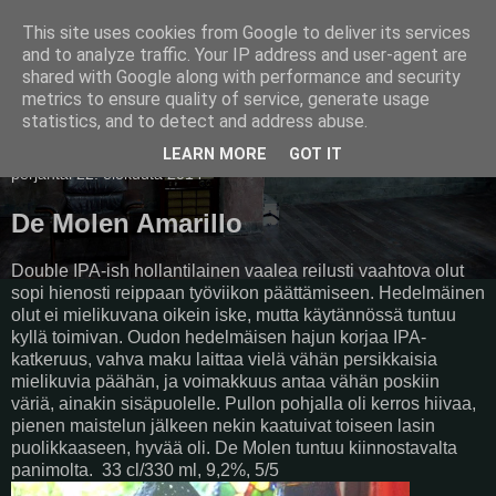
This site uses cookies from Google to deliver its services
Pullollinen
and to analyze traffic. Your IP address and user-agent are
shared with Google along with performance and security
metrics to ensure quality of service, generate usage
statistics, and to detect and address abuse.
▼
LEARN MORE
GOT IT
perjantai 22. elokuuta 2014
De Molen Amarillo
Double IPA-ish hollantilainen vaalea reilusti vaahtova olut
sopi hienosti reippaan työviikon päättämiseen. Hedelmäinen
olut ei mielikuvana oikein iske, mutta käytännössä tuntuu
kyllä toimivan. Oudon hedelmäisen hajun korjaa IPA-
katkeruus, vahva maku laittaa vielä vähän persikkaisia
mielikuvia päähän, ja voimakkuus antaa vähän poskiin
väriä, ainakin sisäpuolelle. Pullon pohjalla oli kerros hiivaa,
pienen maistelun jälkeen nekin kaatuivat toiseen lasin
puolikkaaseen, hyvää oli. De Molen tuntuu kiinnostavalta
panimolta. 33 cl/330 ml, 9,2%, 5/5