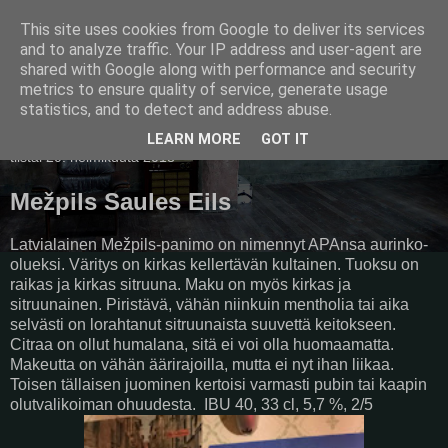
This site uses cookies from Google to deliver its services
Pullollinen
and to analyze traffic. Your IP address and user-agent are
shared with Google along with performance and security
metrics to ensure quality of service, generate usage
statistics, and to detect and address abuse.
▼
LEARN MORE
GOT IT
tiistai 20. helmikuuta 2018
Mežpils Saules Eils
Latvialainen Mežpils-panimo on nimennyt APAnsa aurinko-
olueksi. Väritys on kirkas kellertävän kultainen. Tuoksu on
raikas ja kirkas sitruuna. Maku on myös kirkas ja
sitruunainen. Piristävä, vähän niinkuin mentholia tai aika
selvästi on lorahtanut sitruunaista suuvettä keitokseen.
Citraa on ollut humalana, sitä ei voi olla huomaamatta.
Makeutta on vähän äärirajoilla, mutta ei nyt ihan liikaa.
Toisen tällaisen juominen kertoisi varmasti pubin tai kaapin
olutvalikoiman ohuudesta. IBU 40, 33 cl, 5,7 %, 2/5