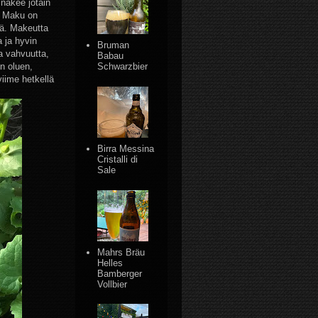
 näkee jotain
. Maku on
kiä. Makeutta
 ja hyvin
Bruman
a vahvuutta,
Babau
en oluen,
Schwarzbier
viime hetkellä
Birra Messina
Cristalli di
Sale
Mahrs Bräu
Helles
Bamberger
Vollbier