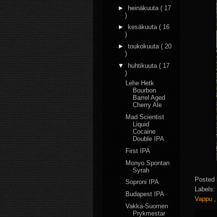
►
heinäkuuta
( 17
)
►
kesäkuuta
( 16
)
►
toukokuuta
( 20
)
▼
huhtikuuta
( 17
)
Lehe Hetk
Bourbon
Barrel Aged
Cherry Ale
Mad Scientist
Liquid
Cocaine
Double IPA
First IPA
Monyo Spontan
Syrah
Posted
Soproni IPA
Labels:
Budapest IPA
Vappu
Vakka-Suomen
Prykmestar