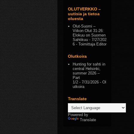
OLUTVERKKO –
uutisia ja tietoa
oluesta
Olut-Suomi –
Viikon Olut 31-26:
Elokuu on Suomen
Sahtikuu
- 7/27/202
6
- Toimittaja Editor
Olutkoira
Hunting for sahti in
central Helsinki,
summer 2026 –
Part
1/2
- 7/31/2026
- Ol
utkoira
Translate
Powered by
Translate