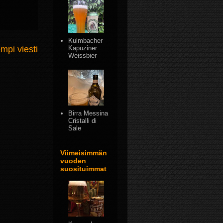
Kulmbacher
mpi viesti
Kapuziner
Weissbier
Birra Messina
Cristalli di
Sale
Viimeisimmän
vuoden
suosituimmat