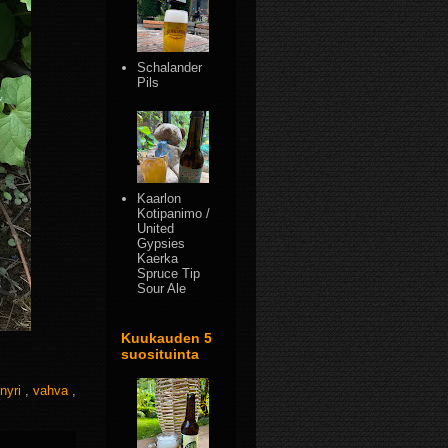
Schalander
Pils
Kaarlon
Kotipanimo /
United
Gypsies
Kaerka
Spruce Tip
Sour Ale
Kuukauden 5
suosituinta
nnyri
,
vahva
,