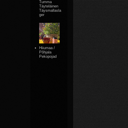
Tumma
Täyteläinen
Täysmallasla
ger
Hiiumaa /
Põhjala
Pekopojad