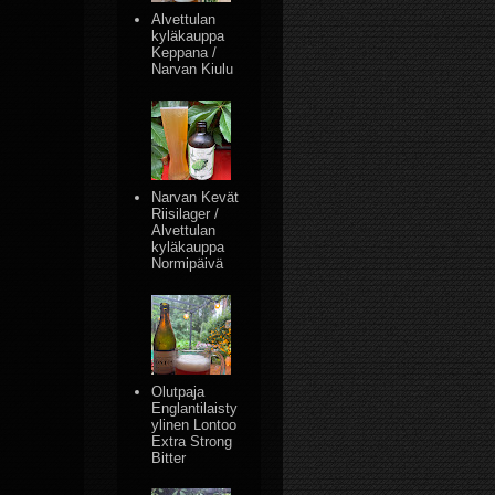
Alvettulan
kyläkauppa
Keppana /
Narvan Kiulu
Narvan Kevät
Riisilager /
Alvettulan
kyläkauppa
Normipäivä
Olutpaja
Englantilaisty
ylinen Lontoo
Extra Strong
Bitter