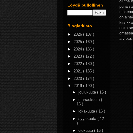
olutnau
Löydä pullollinen
punaist
makeaa k
on aina
kirsikk
Blogiarkisto
onko se 
omassa l
►
2026
( 107 )
arviota.
►
2025
( 169 )
►
2024
( 186 )
►
2023
( 172 )
►
2022
( 180 )
►
2021
( 185 )
►
2020
( 174 )
▼
2019
( 190 )
►
joulukuuta
( 15 )
►
marraskuuta
(
16 )
►
lokakuuta
( 16 )
►
syyskuuta
( 12
)
►
elokuuta
( 16 )