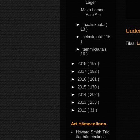
Lager
Maku Lemon
Pale Ale
►
maaliskuuta
(
13 )
Uudem
►
helmikuuta
( 16
)
Tilaa:
L
►
tammikuuta
(
16 )
►
2018
( 197 )
►
2017
( 192 )
►
2016
( 161 )
►
2015
( 170 )
►
2014
( 202 )
►
2013
( 233 )
►
2012
( 31 )
Art Hämeenlinna
Howard Smith Trio
#arthämeenlinna