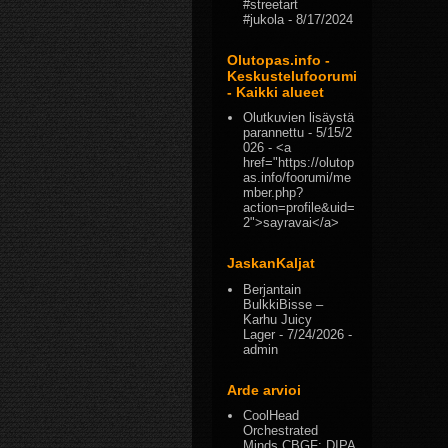
#streetart
#jukola
- 8/17/2024
Olutopas.info -
Keskustelufoorumi
- Kaikki alueet
Olutkuvien lisäystä
parannettu
- 5/15/2
026
- <a
href="https://olutop
as.info/foorumi/me
mber.php?
action=profile&uid=
2">sayravai</a>
JaskanKaljat
Berjantain
BulkkiBisse –
Karhu Juicy
Lager
- 7/24/2026
-
admin
Arde arvioi
CoolHead
Orchestrated
Minds CBGF: DIPA