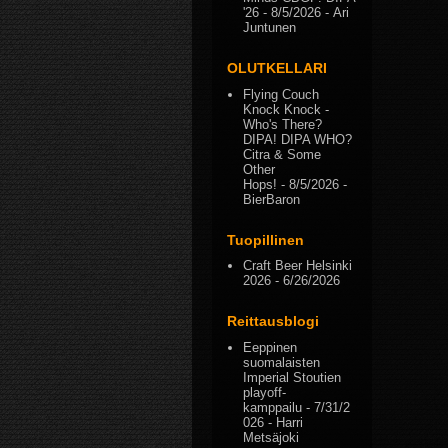
'26
- 8/5/2026
- Ari
Juntunen
OLUTKELLARI
Flying Couch
Knock Knock -
Who's There?
DIPA! DIPA WHO?
Citra & Some
Other
Hops!
- 8/5/2026
-
BierBaron
Tuopillinen
Craft Beer Helsinki
2026
- 6/26/2026
Reittausblogi
Eeppinen
suomalaisten
Imperial Stoutien
playoff-
kamppailu
- 7/31/2
026
- Harri
Metsäjoki