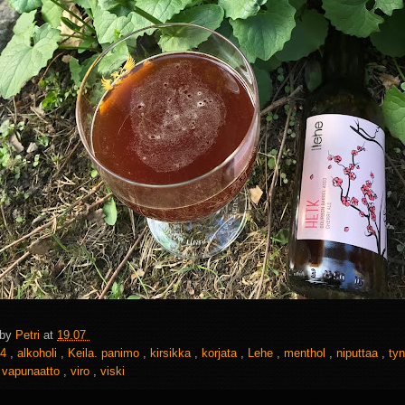
 by
Petri
at
19.07
4
,
alkoholi
,
Keila. panimo
,
kirsikka
,
korjata
,
Lehe
,
menthol
,
niputtaa
,
ty
,
vapunaatto
,
viro
,
viski