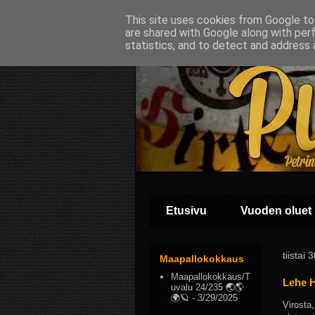
This site uses cookies from Google to 
are shared with Google along with per
statistics, and to detect and address 
Etusivu
Vuoden oluet
tiistai
Maapallokokkaus
Maapallokokkaus/T
Lehe H
uvalu 24/235 🌏🌎
🌍🪐
- 3/29/2025
Virosta