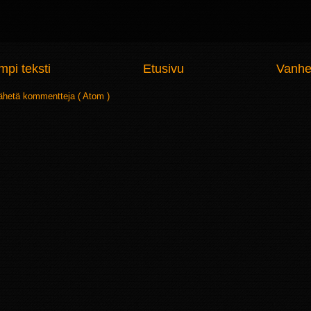
pi teksti
Etusivu
Vanhe
ähetä kommentteja ( Atom )