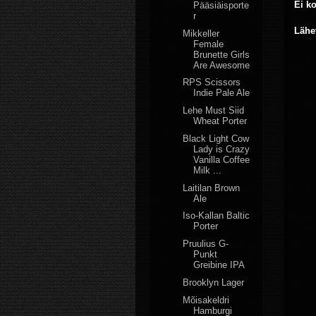
Ei k
Pääsiäisporte
r
Lähe
Mikkeller
Female
Brunette Girls
Are Awesome
RPS Scissors
Indie Pale Ale
Lehe Must Siid
Wheat Porter
Black Light Cow
Lady is Crazy
Vanilla Coffee
Milk ...
Laitilan Brown
Ale
Iso-Kallan Baltic
Porter
Pruulius G-
Punkt
Greibine IPA
Brooklyn Lager
Mõisakeldri
Hamburgi