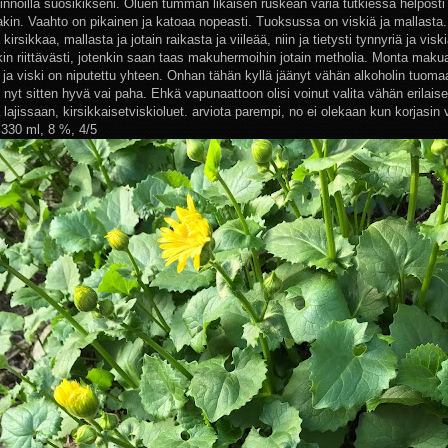
tinnoilla suosikikseni. Oluen tumman likaisen ruskean väriä tutkiessa helposti
akin. Vaahto on pikainen ja katoaa nopeasti. Tuoksussa on viskiä ja mallasta
irsikkaa, mallasta ja jotain raikasta ja viileää, niin ja tietysti tynnyriä ja vis
kin riittävästi, jotenkin saan taas makuhermoihin jotain metholia. Monta makua
a ja viski on niputettu yhteen. Onhan tähän kyllä jäänyt vähän alkoholin tuoma
nyt sitten hyvä vai paha. Ehkä vapunaattoon olisi voinut valita vähän erilais
ajissaan, kirsikkaisetviskioluet. arviota parempi, no ei olekaan kun korjasin 
 330 ml, 8 %, 4/5