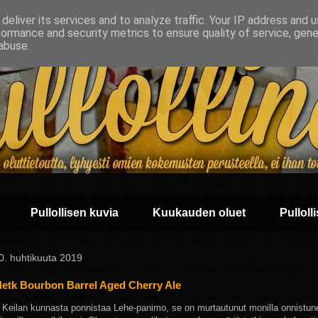
deliver its services and to analyze traffic. Your IP address and 
formance and security metrics to ensure quality of service, gen
abuse.
Pullollisen kuvia
Kuukauden oluet
Pullolli
 30. huhtikuuta 2019
etk Bourbon Barrel Aged Cherry Ale
, Keilan kunnasta ponnistaa Lehe-panimo, se on murtautunut monilla onnistune