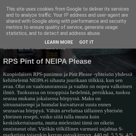
This site uses cookies from Google to deliver its services
Pullollinen
and to analyze traffic. Your IP address and user-agent are
shared with Google along with performance and security
metrics to ensure quality of service, generate usage
statistics, and to detect and address abuse.
▼
LEARN MORE
GOT IT
keskiviikko 30. maaliskuuta 2022
RPS Pint of NEIPA Please
Kuopiolaisen RPS-panimon ja Pint Please -yhteisön yhdessä
kehittelemä NEIPA ei sihauta juurikaan tölkkiä, kun sen
avaa. Olut on vaaleanoranssia ja vaahto on nopea valkoinen
ilmiö. Tuoksussa on trooppisia hedelmiä, persikkaa, tuoksu
seuraa mukana jokaisessa hörpyssä. Maku on
sitruunaisempi ja humalat kuivattavat suuta ennen
seuraavaa hörppyä. Vähän arveluttaa tällainen yhteisön
yhteinen resepti, voiko siitä tulla muuta kuin
keskinkertaisuutta, mutta mielestäni tämä on oikein
onnistunut olut. Värikäs tölkillinen varmasti sujahtaa S-
marketista toisenkin kerran ostoskärryyn. 440 ml, 5,5 %, 4/5