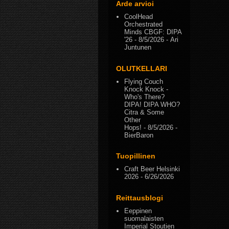
Arde arvioi
CoolHead
Orchestrated
Minds CBGF: DIPA
'26
- 8/5/2026
- Ari
Juntunen
OLUTKELLARI
Flying Couch
Knock Knock -
Who's There?
DIPA! DIPA WHO?
Citra & Some
Other
Hops!
- 8/5/2026
-
BierBaron
Tuopillinen
Craft Beer Helsinki
2026
- 6/26/2026
Reittausblogi
Eeppinen
suomalaisten
Imperial Stoutien