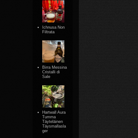
Ichnusa Non
Filtrata
Birra Messina
Cristalli di
Sale
Hartwall Aura
Tumma
Täyteläinen
Täysmallasla
ger