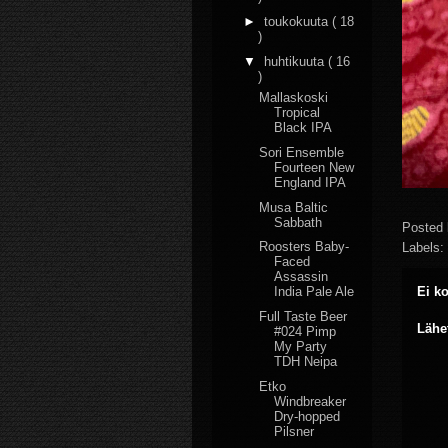
►
toukokuuta
( 18
)
▼
huhtikuuta
( 16
)
Mallaskoski
Tropical
Black IPA
Sori Ensemble
Fourteen New
England IPA
Musa Baltic
Sabbath
Posted
Roosters Baby-
Labels:
Faced
Assassin
Ei k
India Pale Ale
Full Taste Beer
Lähe
#024 Pimp
My Party
TDH Neipa
Etko
Windbreaker
Dry-hopped
Pilsner