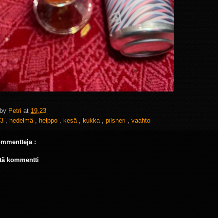
 by
Petri
at
19.23
3
,
hedelmä
,
helppo
,
kesä
,
kukka
,
pilsneri
,
vaahto
ommentteja :
tä kommentti