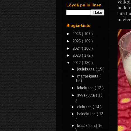
valkoi
Löydä pullollinen
hedelm
sitä h
mielee
Blogiarkisto
►
2026
( 107 )
►
2025
( 169 )
►
2024
( 186 )
►
2023
( 172 )
▼
2022
( 180 )
►
joulukuuta
( 15 )
►
marraskuuta
(
13 )
►
lokakuuta
( 12 )
►
syyskuuta
( 13
)
►
elokuuta
( 14 )
►
heinäkuuta
( 13
)
►
kesäkuuta
( 16
)