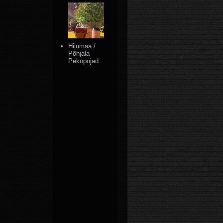
Hiiumaa /
Põhjala
Pekopojad