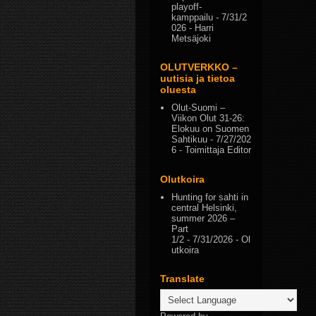
playoff-
kamppailu
- 7/31/2
026
- Harri
Metsäjoki
OLUTVERKKO –
uutisia ja tietoa
oluesta
Olut-Suomi –
Viikon Olut 31-26:
Elokuu on Suomen
Sahtikuu
- 7/27/202
6
- Toimittaja Editor
Olutkoira
Hunting for sahti in
central Helsinki,
summer 2026 –
Part
1/2
- 7/31/2026
- Ol
utkoira
Translate