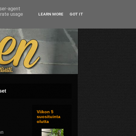
user-agent
erate usage
LEARN MORE
GOT IT
set
Viikon 5
suosituinta
olutta
an