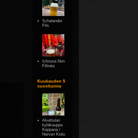
Schalander
Pils
Ichnusa Non
Filtrata
Kuukauden 5
suosituinta
Alvettulan
kyläkauppa
Keppana /
Narvan Kiulu