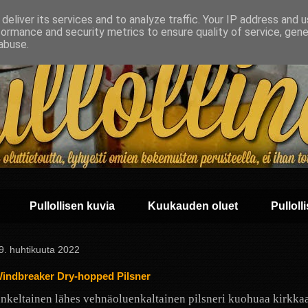
deliver its services and to analyze traffic. Your IP address and 
formance and security metrics to ensure quality of service, gen
abuse.
Pullollisen kuvia
Kuukauden oluet
Pullolli
 19. huhtikuuta 2022
indbreaker Dry-hopped Pilsner
nkeltainen lähes vehnäoluenkaltainen pilsneri kuohuaa kirkka