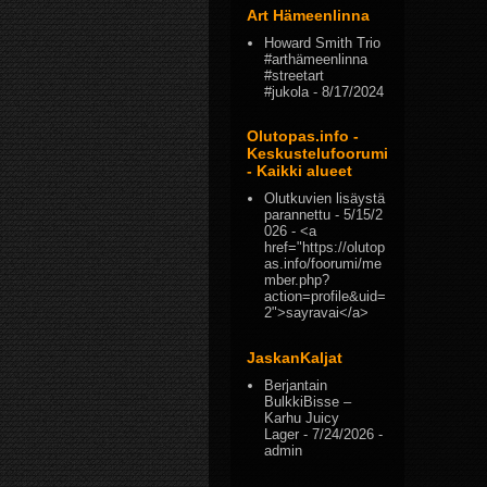
Art Hämeenlinna
Howard Smith Trio
#arthämeenlinna
#streetart
#jukola
- 8/17/2024
Olutopas.info -
Keskustelufoorumi
- Kaikki alueet
Olutkuvien lisäystä
parannettu
- 5/15/2
026
- <a
href="https://olutop
as.info/foorumi/me
mber.php?
action=profile&uid=
2">sayravai</a>
JaskanKaljat
Berjantain
BulkkiBisse –
Karhu Juicy
Lager
- 7/24/2026
-
admin