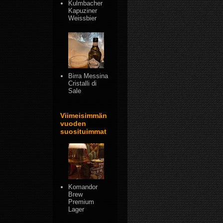
Kulmbacher
Kapuziner
Weissbier
Birra Messina
Cristalli di
Sale
Viimeisimmän
vuoden
suosituimmat
Komandor
Brew
Premium
Lager