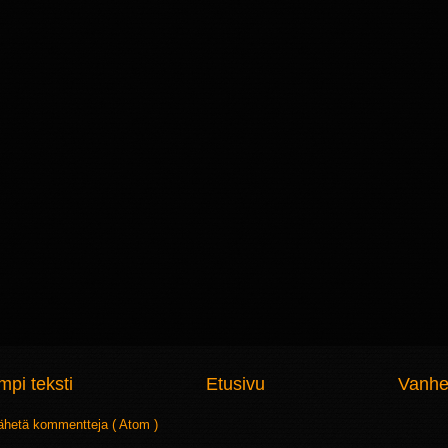
pi teksti
Etusivu
Vanhe
ähetä kommentteja ( Atom )