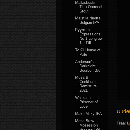
Mallaskoski
Tiltu Oatmeal
Stout
Maistila Nuotta
Belgian IPA
Pyynikin
Expressions
No 1 Longrow
1st Fill
To Øl House of
Pale
Anderson's
Darknight
Bourbon BA
Musa &
Cockburn
Remistura
2021
Whiplash
Prisoner of
Love
Uudem
Maku Milky IPA
Mosa Brew
Tilaa:
L
Mosession
Session IPA