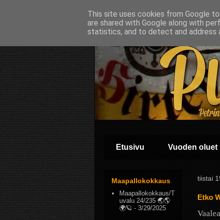
This site uses cookies from Google to 
are shared with Google along with per
statistics, and to detect and address 
Etusivu
Vuoden oluet
tiistai
Maapallokokkaus
Maapallokokkaus/T
Etko W
uvalu 24/235 🌏🌎
🌍🪐
- 3/29/2025
Vaalea