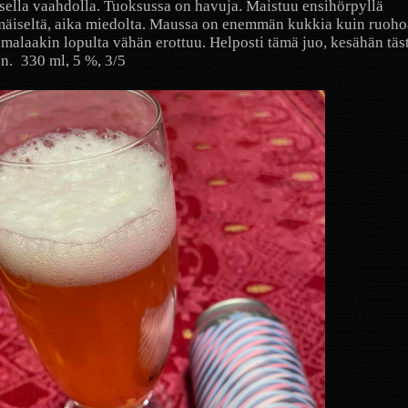
sella vaahdolla. Tuoksussa on havuja. Maistuu ensihörpyllä
äiseltä, aika miedolta. Maussa on enemmän kukkia kuin ruohoa
umalaakin lopulta vähän erottuu. Helposti tämä juo, kesähän täst
n.
330 ml, 5 %, 3/5