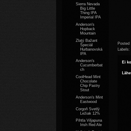
Sierra Nevada
Big Little
Thing IPA
Imperial IPA
Anderson's
Hopback
Mountain
Zlatý Bažant
Posted
Špeciál
Hurbanovská
Labels:
IPA
Anderson's
Ei k
Cucumberbat
ch
Lähe
CoolHead Mint
Chocolate
Chip Pastry
Stout
Anderson's Mint
Eastwood
Corgoň Svetlý
Ležiak 12%
Pihtla Viljapuna
Irish Red Ale