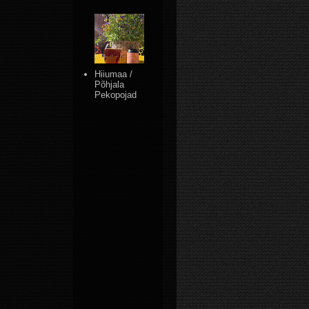
Hiiumaa /
Põhjala
Pekopojad