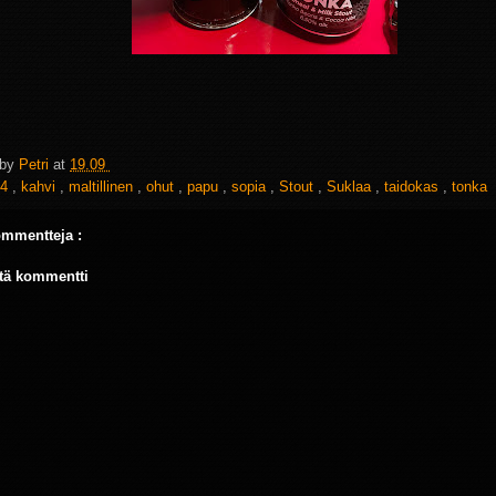
 by
Petri
at
19.09
4
,
kahvi
,
maltillinen
,
ohut
,
papu
,
sopia
,
Stout
,
Suklaa
,
taidokas
,
tonka
ommentteja :
tä kommentti