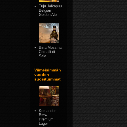
Tuju Jalkapuu
Belgian
Golden Ale
Birra Messina
Cristalli di
Sale
Viimeisimmän
vuoden
suosituimmat
Komandor
Brew
Premium
Lager