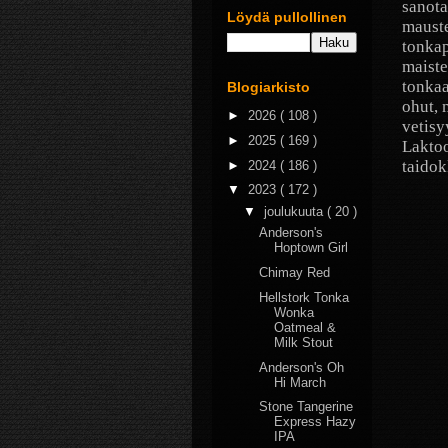
sanota
Löydä pullollinen
mauste
tonkap
maiste
tonkaa
Blogiarkisto
ohut, 
►
2026
( 108 )
vetisy
►
2025
( 169 )
Laktoo
taidok
►
2024
( 186 )
▼
2023
( 172 )
▼
joulukuuta
( 20 )
Anderson's
Hoptown Girl
Chimay Red
Hellstork Tonka
Wonka
Oatmeal &
Milk Stout
Anderson's Oh
Hi March
Stone Tangerine
Express Hazy
IPA