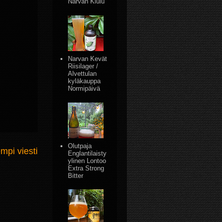
Narvan Kiulu
Narvan Kevät
Riisilager /
Alvettulan
kyläkauppa
Normipäivä
Olutpaja
mpi viesti
Englantilaisty
ylinen Lontoo
Extra Strong
Bitter