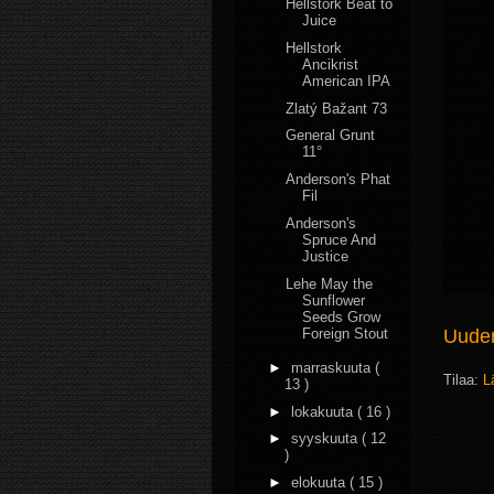
Hellstork Beat to
Juice
Hellstork
Ancikrist
American IPA
Zlatý Bažant 73
General Grunt
11°
Anderson's Phat
Fil
Anderson's
Spruce And
Justice
Lehe May the
Sunflower
Seeds Grow
Foreign Stout
Uudem
►
marraskuuta
(
Tilaa:
L
13 )
►
lokakuuta
( 16 )
►
syyskuuta
( 12
)
►
elokuuta
( 15 )