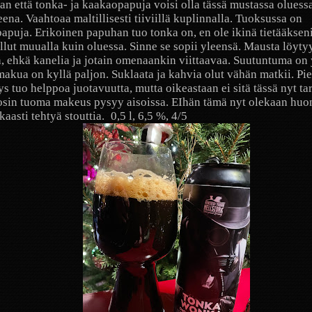
an että tonka- ja kaakaopapuja voisi olla tässä mustassa oluess
ena. Vaahtoaa maltillisesti tiiviillä kuplinnalla. Tuoksussa on
apuja. Erikoinen papuhan tuo tonka on, en ole ikinä tietääkseni
llut muualla kuin oluessa. Sinne se sopii yleensä. Mausta löytyy 
, ehkä kanelia ja jotain omenaankin viittaavaa. Suutuntuma on 
makua on kyllä paljon. Suklaata ja kahvia olut vähän matkii. Pie
ys tuo helppoa juotavuutta, mutta oikeastaan ei sitä tässä nyt tarv
sin tuoma makeus pysyy aisoissa. EIhän tämä nyt olekaan huo
kaasti tehtyä stouttia.
0,5 l, 6,5 %, 4/5