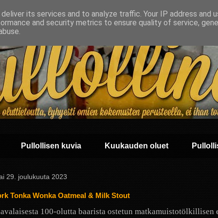
deliver its services and to analyze traffic. Your IP address and 
formance and security metrics to ensure quality of service, gen
abuse.
Pullollisen kuvia
Kuukauden oluet
Pullolli
ai 29. joulukuuta 2023
ork Tonka Wonka Oatmeal & Milk Stout
lavalaisesta 100-olutta baarista ostetun matkamuistotölkillisen 