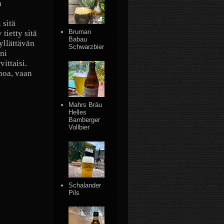
a
 sitä
Bruman
tietty sitä
Babau
yllättävän
Schwarzbier
ni
ittaisi.
noa, vaan
Mahrs Bräu
Helles
Bamberger
Vollbier
Schalander
Pils