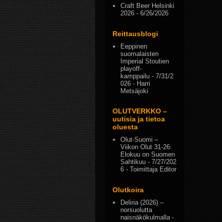
Craft Beer Helsinki
2026
- 6/26/2026
Reittausblogi
Eeppinen
suomalaisten
Imperial Stoutien
playoff-
kamppailu
- 7/31/2
026
- Harri
Metsäjoki
OLUTVERKKO –
uutisia ja tietoa
oluesta
Olut-Suomi –
Viikon Olut 31-26:
Elokuu on Suomen
Sahtikuu
- 7/27/202
6
- Toimittaja Editor
Olutkoira
Deliria (2026) –
norsuolutta
naisnäkökulmalla
-