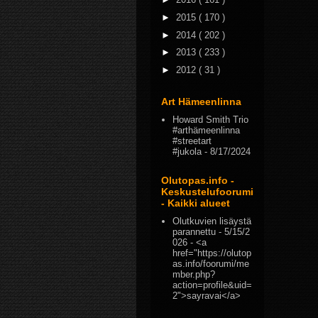
►
2015
( 170 )
►
2014
( 202 )
►
2013
( 233 )
►
2012
( 31 )
Art Hämeenlinna
Howard Smith Trio
#arthämeenlinna
#streetart
#jukola
- 8/17/2024
Olutopas.info -
Keskustelufoorumi
- Kaikki alueet
Olutkuvien lisäystä
parannettu
- 5/15/2
026
- <a
href="https://olutop
as.info/foorumi/me
mber.php?
action=profile&uid=
2">sayravai</a>