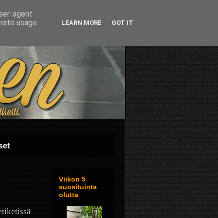
user-agent
erate usage
LEARN MORE
GOT IT
set
Viikon 5
suosituinta
olutta
etiketissä