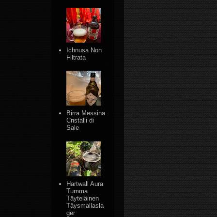
Ichnusa Non
Filtrata
Birra Messina
Cristalli di
Sale
Hartwall Aura
Tumma
Täyteläinen
Täysmallasla
ger