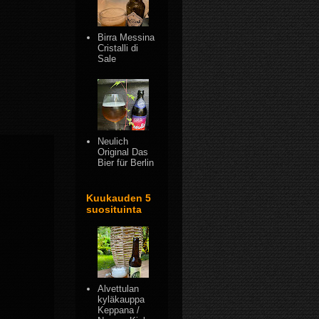
Birra Messina
Cristalli di
Sale
Neulich
Original Das
Bier für Berlin
Kuukauden 5
suosituinta
Alvettulan
kyläkauppa
Keppana /