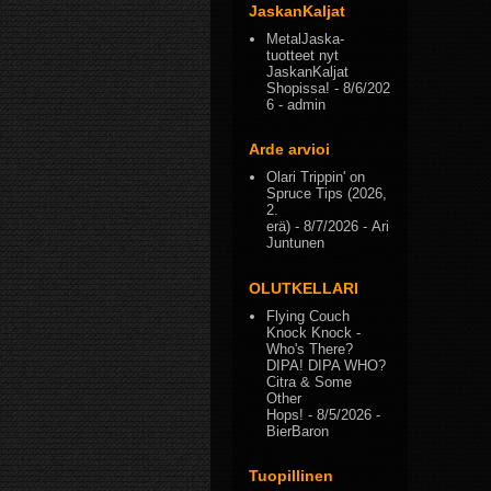
JaskanKaljat
MetalJaska-
tuotteet nyt
JaskanKaljat
Shopissa!
- 8/6/202
6
- admin
Arde arvioi
Olari Trippin' on
Spruce Tips (2026,
2.
erä)
- 8/7/2026
- Ari
Juntunen
OLUTKELLARI
Flying Couch
Knock Knock -
Who's There?
DIPA! DIPA WHO?
Citra & Some
Other
Hops!
- 8/5/2026
-
BierBaron
Tuopillinen