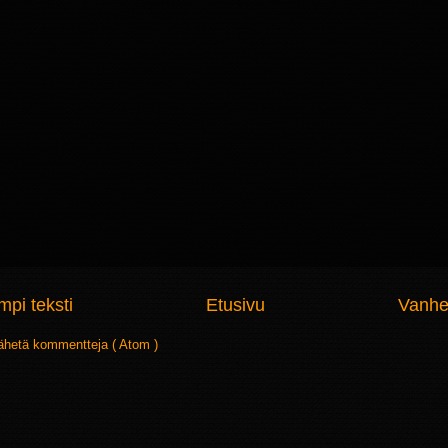
pi teksti
Etusivu
Vanhe
ähetä kommentteja ( Atom )