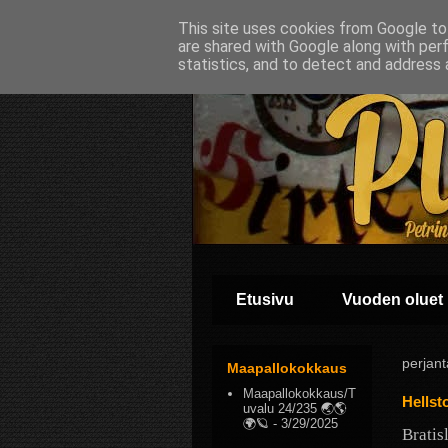
This site uses cookies from Google to 
are shared with Google along with per
statistics, and to detect and address 
Etusivu
Vuoden oluet
perjant
Maapallokokkaus
Maapallokokkaus/T
Hellst
uvalu 24/235 🌏🌎
🌍🪐
- 3/29/2025
Bratis