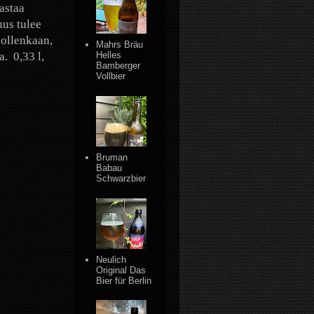
astaa
uus tulee
 ollenkaan,
Mahrs Bräu
a.
0,33 l,
Helles
Bamberger
Vollbier
Bruman
Babau
Schwarzbier
Neulich
Original Das
Bier für Berlin