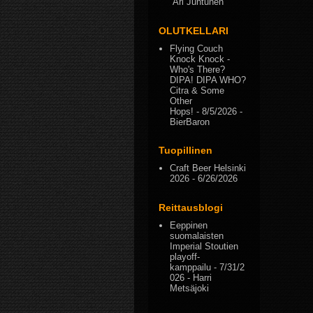
Ari Juntunen
OLUTKELLARI
Flying Couch
Knock Knock -
Who's There?
DIPA! DIPA WHO?
Citra & Some
Other
Hops!
- 8/5/2026
-
BierBaron
Tuopillinen
Craft Beer Helsinki
2026
- 6/26/2026
Reittausblogi
Eeppinen
suomalaisten
Imperial Stoutien
playoff-
kamppailu
- 7/31/2
026
- Harri
Metsäjoki