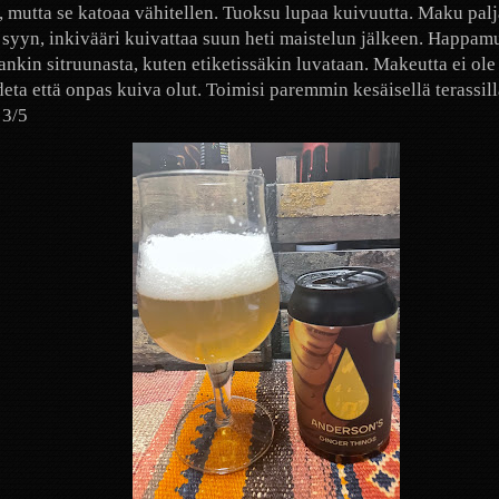
, mutta se katoaa vähitellen. Tuoksu lupaa kuivuutta. Maku palj
syyn, inkivääri kuivattaa suun heti maistelun jälkeen. Happam
nkin sitruunasta, kuten etiketissäkin luvataan. Makeutta ei ole
deta että onpas kuiva olut. Toimisi paremmin kesäisellä terassill
 3/5