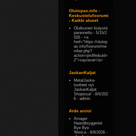
Olutopas.info -
Keskustelufoorumi
- Kaikki alueet
Olutkuvien lisäystä
parannettu
- 5/15/2
026
- <a
href="https://olutop
as.info/foorumi/me
mber.php?
action=profile&uid=
2">sayravai</a>
JaskanKaljat
MetalJaska-
tuotteet nyt
JaskanKaljat
Shopissa!
- 8/6/202
6
- admin
Arde arvioi
Amager
Haandbryggeriet
Bye Bye
'Merica
- 8/8/2026
-