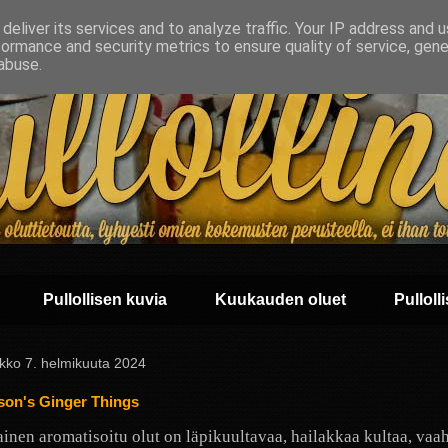
deliver its services and to analyze traffic. Your IP address and 
formance and security metrics to ensure quality of service, gen
abuse.
Pullollisen kuvia
Kuukauden oluet
Pullolli
ikko 7. helmikuuta 2024
son's Ginger Things
ainen aromatisoitu olut on läpikuultavaa, hailakkaa kultaa, vaa