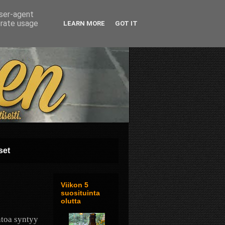
user-agent
erate usage
LEARN MORE
GOT IT
set
Viikon 5
suosituinta
olutta
htoa syntyy