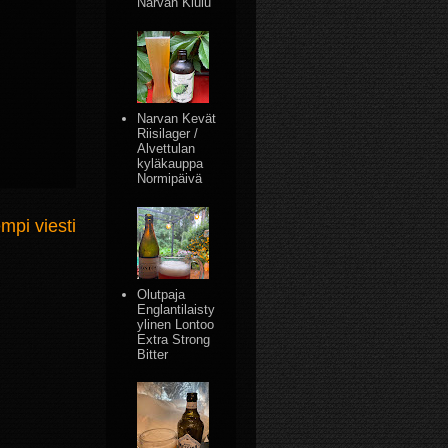
Narvan Kiulu
Narvan Kevät
Riisilager /
Alvettulan
kyläkauppa
Normipäivä
mpi viesti
Olutpaja
Englantilaisty
ylinen Lontoo
Extra Strong
Bitter