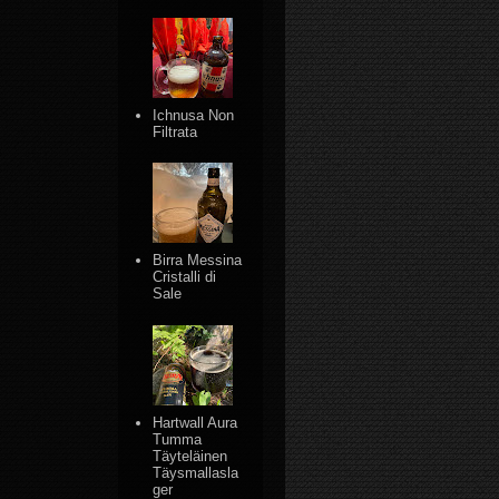
Ichnusa Non
Filtrata
Birra Messina
Cristalli di
Sale
Hartwall Aura
Tumma
Täyteläinen
Täysmallasla
ger