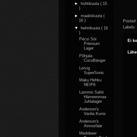
►
huhtikuuta
( 15
)
►
maaliskuuta
(
16 )
Posted
Labels:
▼
helmikuuta
( 16
)
Pécsi Sör
Ei k
Prémium
Lager
Lähe
Põhjala
CocoBänger
Lervig
SuperSonic
Maku Hehku
NEIPA
Lammin Sahti
Hämeenmaa
Juhlalager
Anderson's
Vanila Kunis
Anderson's
Atmosfäär
Medobeer