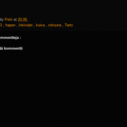
 by
Petri
at
20.06
3
,
hapan
,
Inkivääri
,
kuiva
,
sitruuna
,
Tarto
ommentteja :
tä kommentti