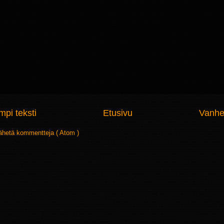
pi teksti
Etusivu
Vanhe
ähetä kommentteja ( Atom )