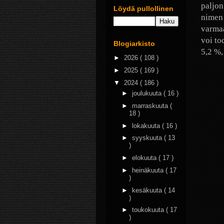
paljon
Löydä pullollinen
nimen 
varmaa
voi to
Blogiarkisto
5,2 %,
►
2026
( 108 )
►
2025
( 169 )
▼
2024
( 186 )
►
joulukuuta
( 16 )
►
marraskuuta
(
18 )
►
lokakuuta
( 16 )
►
syyskuuta
( 13
)
►
elokuuta
( 17 )
►
heinäkuuta
( 17
)
►
kesäkuuta
( 14
)
►
toukokuuta
( 17
)