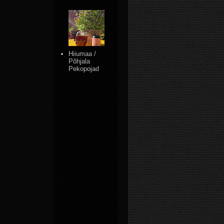
Hiiumaa /
Põhjala
Pekopojad