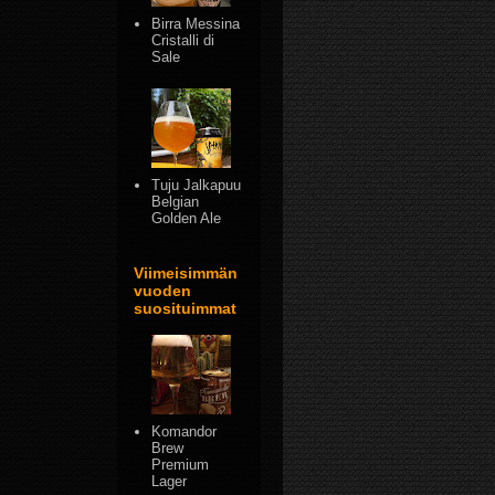
Birra Messina
Cristalli di
Sale
Tuju Jalkapuu
Belgian
Golden Ale
Viimeisimmän
vuoden
suosituimmat
Komandor
Brew
Premium
Lager