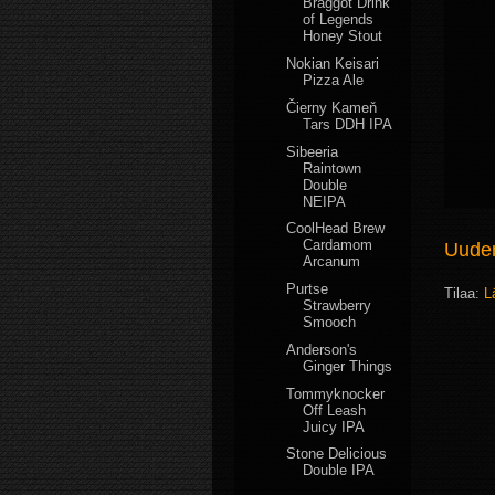
Braggot Drink
of Legends
Honey Stout
Nokian Keisari
Pizza Ale
Čierny Kameň
Tars DDH IPA
Sibeeria
Raintown
Double
NEIPA
CoolHead Brew
Cardamom
Uudem
Arcanum
Purtse
Tilaa:
L
Strawberry
Smooch
Anderson's
Ginger Things
Tommyknocker
Off Leash
Juicy IPA
Stone Delicious
Double IPA