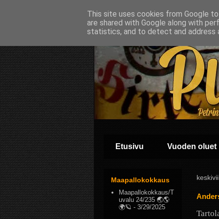
This site uses cookies from Google to 
are shared with Google along with per
statistics, and to detect and address 
Etusivu
Vuoden oluet
keskivi
Maapallokokkaus
Maapallokokkaus/T
Ander
uvalu 24/235 🌏🌎
🌍🪐
- 3/29/2025
Tartol