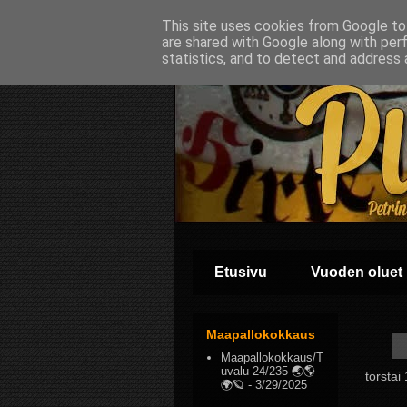
This site uses cookies from Google to 
are shared with Google along with per
statistics, and to detect and address 
Etusivu
Vuoden oluet
Maapallokokkaus
Maapallokokkaus/T
uvalu 24/235 🌏🌎
torstai
🌍🪐
- 3/29/2025