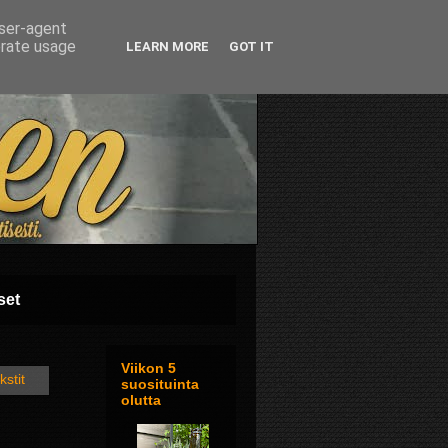
user-agent
erate usage
LEARN MORE
GOT IT
set
Viikon 5
kstit
suosituinta
olutta