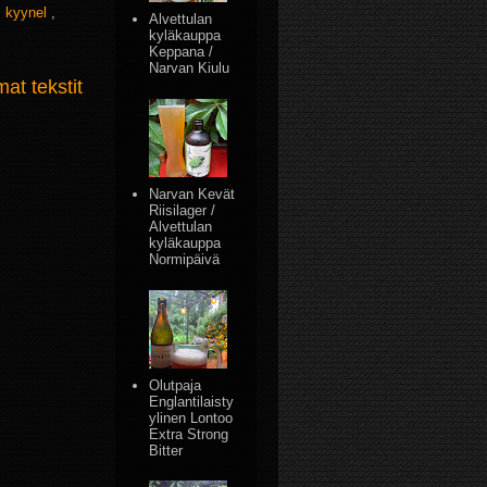
,
kyynel
,
Alvettulan
kyläkauppa
Keppana /
Narvan Kiulu
t tekstit
Narvan Kevät
Riisilager /
Alvettulan
kyläkauppa
Normipäivä
Olutpaja
Englantilaisty
ylinen Lontoo
Extra Strong
Bitter