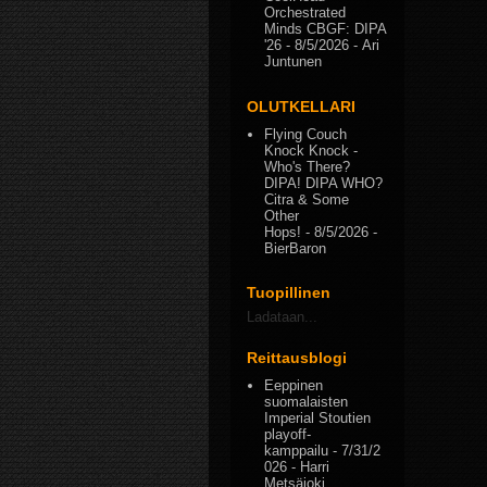
Orchestrated
Minds CBGF: DIPA
'26
- 8/5/2026
- Ari
Juntunen
OLUTKELLARI
Flying Couch
Knock Knock -
Who's There?
DIPA! DIPA WHO?
Citra & Some
Other
Hops!
- 8/5/2026
-
BierBaron
Tuopillinen
Ladataan...
Reittausblogi
Eeppinen
suomalaisten
Imperial Stoutien
playoff-
kamppailu
- 7/31/2
026
- Harri
Metsäjoki