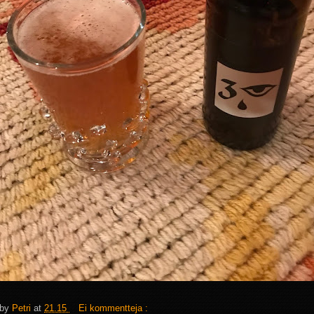
 by
Petri
at
21.15
Ei kommentteja :