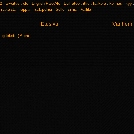
2
,
arvoitus
,
ele
,
English Pale Ale
,
Evil Stöö
,
itku
,
katkera
,
kolmas
,
kyy
,
ratkaista
,
räppäri
,
salapoliisi
,
Sello
,
silmä
,
Vallila
Etusivu
Vanhemma
logitekstit ( Atom )