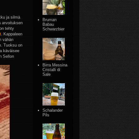
kku ja silmä
Bruman
ä arvoituksen
Babau
on tehty
Schwarzbier
t
. Kappaleen
on vähän
n. Tuoksu on
ta käväisee
n Sellon
Birra Messina
Cristalli di
Sale
Schalander
Pils