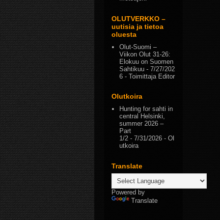
OLUTVERKKO –
uutisia ja tietoa
oluesta
Olut-Suomi –
Viikon Olut 31-26:
Elokuu on Suomen
Sahtikuu
- 7/27/202
6
- Toimittaja Editor
Olutkoira
Hunting for sahti in
central Helsinki,
summer 2026 –
Part
1/2
- 7/31/2026
- Ol
utkoira
Translate
Powered by
Translate