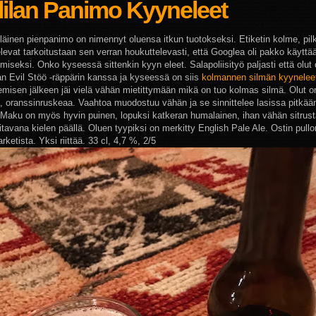
lilan Panimo Kyyneleet
iläinen pienpanimo on nimennyt oluensa itkun tuotokseksi. Etiketin kolme, pil
elevat tarkoitustaan sen verran houkuttelevasti, että Googlea oli pakko käyttä
miseksi. Onko kyseessä sittenkin kyyn eleet. Salapoliisityö paljasti että olut 
an Evil Stöö -räppärin kanssa ja kyseessä on siis
kolmannen silmän kyynelee
emisen jälkeen jäi vielä vähän mietittymään mikä on tuo kolmas silmä. Olut 
 oranssinruskeaa. Vaahtoa muodostuu vähän ja se sinnittelee lasissa pitkää
 Maku on myös hyvin puinen, lopuksi katkeran humalainen, ihan vähän sitrus
tavana kielen päällä. Oluen tyypiksi on merkitty English Pale Ale. Ostin pullo
ketista. Yksi riittää. 33 cl, 4,7 %, 2/5