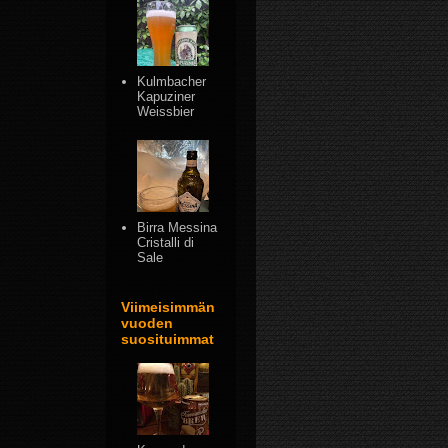
Kulmbacher
Kapuziner
Weissbier
Birra Messina
Cristalli di
Sale
Viimeisimmän
vuoden
suosituimmat