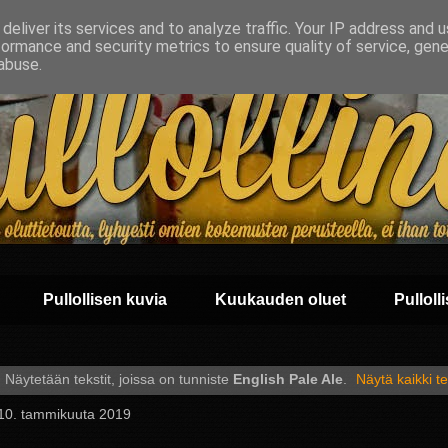
deliver its services and to analyze traffic. Your IP address and 
formance and security metrics to ensure quality of service, gen
abuse.
Pullollisen kuvia
Kuukauden oluet
Pullolli
Näytetään tekstit, joissa on tunniste
English Pale Ale
.
Näytä kaikki te
 10. tammikuuta 2019