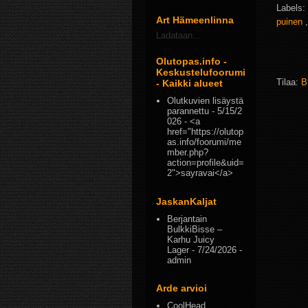
Labels:
Art Hämeenlinna
puinen
Ladataan...
Olutopas.info -
Keskustelufoorumi
Tilaa:
B
- Kaikki alueet
Olutkuvien lisäystä
parannettu
- 5/15/2
026
- <a
href="https://olutop
as.info/foorumi/me
mber.php?
action=profile&uid=
2">sayravai</a>
JaskanKaljat
Berjantain
BulkkiBisse –
Karhu Juicy
Lager
- 7/24/2026
-
admin
Arde arvioi
CoolHead