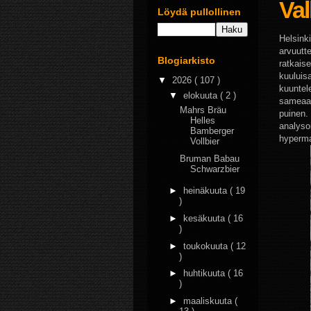
Val
Löydä pullollinen
Helsink
arvuutt
Blogiarkisto
ratkaise
kuuluis
▼
2026
( 107 )
kuuntel
▼
elokuuta
( 2 )
sameaa,
Mahrs Bräu
puinen.
Helles
analysoi
Bamberger
hypermar
Vollbier
Bruman Babau
Schwarzbier
►
heinäkuuta
( 19
)
►
kesäkuuta
( 16
)
►
toukokuuta
( 12
)
►
huhtikuuta
( 16
)
►
maaliskuuta
(