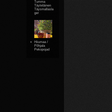
Tumma
Täyteläinen
Täysmallasla
ger
Hiiumaa /
Põhjala
Pekopojad