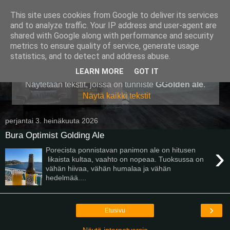
This site uses cookies from Google to deliver its services
Pullollinen
and to analyze traffic. Your IP address and user-agent are
shared with Google along with performance and security
metrics to ensure quality of service, generate usage
statistics, and to detect and address abuse.
▼
LEARN MORE
GOT IT
Näytetään tekstit, joissa on tunniste
GGolden ale
.
Näytä kaikki tekstit
perjantai 3. heinäkuuta 2026
Bura Optimist Golding Ale
›
Porecista ponnistavan panimon ale on hitusen
likaista kultaa, vaahto on nopeaa. Tuoksussa on
vähän hiivaa, vähän humalaa ja vähän
hedelmää....
›
Etusivu
Näytä internetversio