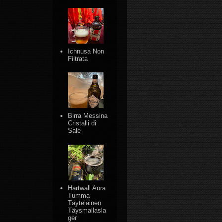
Ichnusa Non
Filtrata
Birra Messina
Cristalli di
Sale
Hartwall Aura
Tumma
Täyteläinen
Täysmallasla
ger