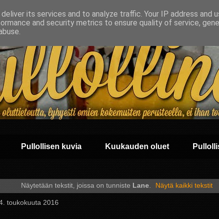
deliver its services and to analyze traffic. Your IP address and 
formance and security metrics to ensure quality of service, gen
abuse.
Pullollisen kuvia
Kuukauden oluet
Pullolli
Näytetään tekstit, joissa on tunniste
Lane
.
Näytä kaikki tekstit
 24. toukokuuta 2016