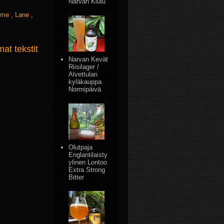
Narvan Kiulu
mme
,
Lane
,
t tekstit
Narvan Kevät
Riisilager /
Alvettulan
kyläkauppa
Normipäivä
Olutpaja
Englantilaisty
ylinen Lontoo
Extra Strong
Bitter