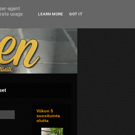
user-agent
erate usage
LEARN MORE
GOT IT
set
Viikon 5
suosituinta
olutta