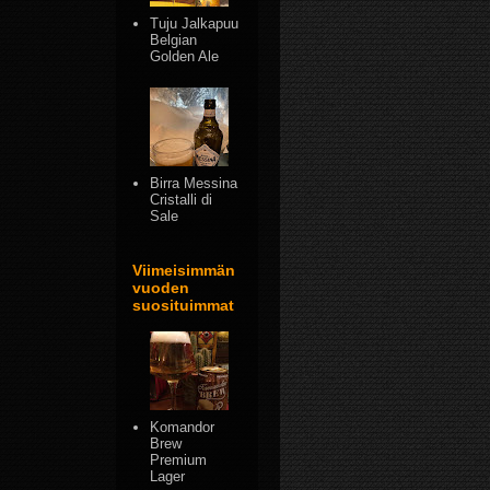
Tuju Jalkapuu
Belgian
Golden Ale
Birra Messina
Cristalli di
Sale
Viimeisimmän
vuoden
suosituimmat
Komandor
Brew
Premium
Lager