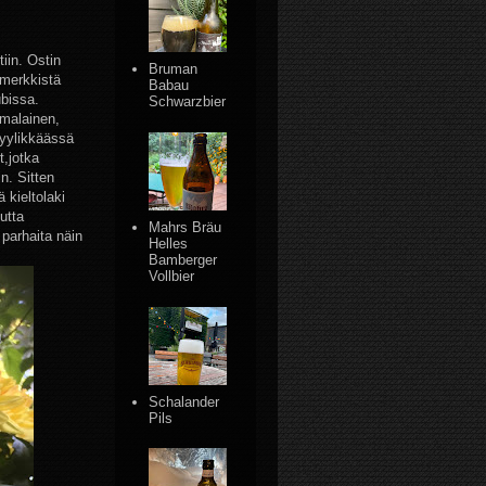
iin. Ostin
Bruman
merkkistä
Babau
ubissa.
Schwarzbier
umalainen,
Tyylikkäässä
t,jotka
n. Sitten
 kieltolaki
utta
Mahrs Bräu
parhaita näin
Helles
Bamberger
Vollbier
Schalander
Pils