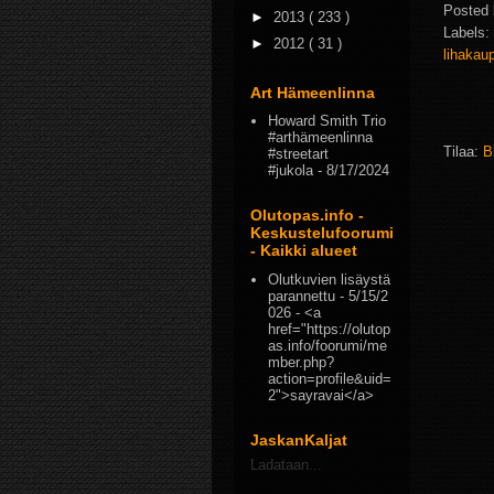
Posted
►
2013
( 233 )
Labels:
►
2012
( 31 )
lihaka
Art Hämeenlinna
Howard Smith Trio
#arthämeenlinna
Tilaa:
B
#streetart
#jukola
- 8/17/2024
Olutopas.info -
Keskustelufoorumi
- Kaikki alueet
Olutkuvien lisäystä
parannettu
- 5/15/2
026
- <a
href="https://olutop
as.info/foorumi/me
mber.php?
action=profile&uid=
2">sayravai</a>
JaskanKaljat
Ladataan...