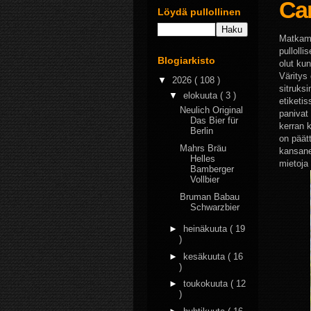
Ca
Löydä pullollinen
Matkamu
pulloll
Blogiarkisto
olut kun
Väritys
▼
2026
( 108 )
sitruks
▼
elokuuta
( 3 )
etiketis
Neulich Original
panivat 
Das Bier für
kerran k
Berlin
on päät
Mahrs Bräu
kansane
Helles
mietoja 
Bamberger
Vollbier
Bruman Babau
Schwarzbier
►
heinäkuuta
( 19
)
►
kesäkuuta
( 16
)
►
toukokuuta
( 12
)