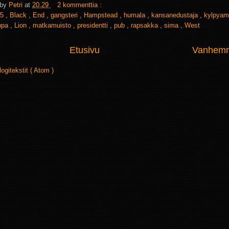
 by
Petri
at
20.29
2 kommenttia :
5
,
Black
,
End
,
gangsteri
,
Hampstead
,
humala
,
kansanedustaja
,
kylpya
uppa
,
Lion
,
matkamuisto
,
presidentti
,
pub
,
rapsakka
,
sima
,
West
Etusivu
Vanhemma
logitekstit ( Atom )