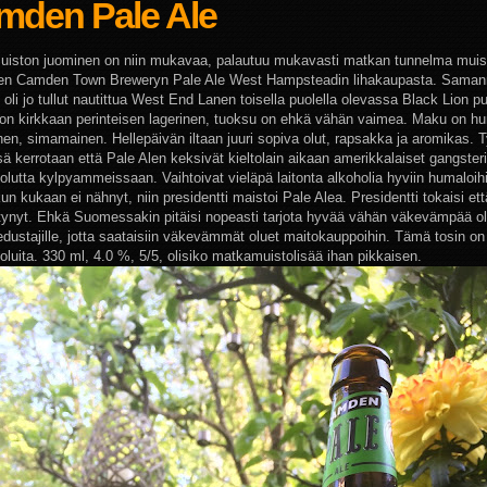
mden Pale Ale
iston juominen on niin mukavaa, palautuu mukavasti matkan tunnelma muist
isen Camden Town Breweryn Pale Ale West Hampsteadin lihakaupasta. Saman
 oli jo tullut nautittua West End Lanen toisella puolella olevassa Black Lion p
 on kirkkaan perinteisen lagerinen, tuoksu on ehkä vähän vaimea. Maku on h
inen, simamainen. Hellepäivän iltaan juuri sopiva olut, rapsakka ja aromikas. 
sä kerrotaan että Pale Alen keksivät kieltolain aikaan amerikkalaiset gangsteri
olutta kylpyammeissaan. Vaihtoivat vieläpä laitonta alkoholia hyviin humaloihi
un kukaan ei nähnyt, niin presidentti maistoi Pale Alea. Presidentti tokaisi että
tynyt. Ehkä Suomessakin pitäisi nopeasti tarjota hyvää vähän väkevämpää ol
dustajille, jotta saataisiin väkevämmät oluet maitokauppoihin. Tämä tosin on 
oluita. 330 ml, 4.0 %, 5/5, olisiko matkamuistolisää ihan pikkaisen.