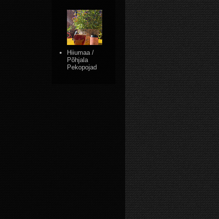
Hiiumaa /
Põhjala
Pekopojad