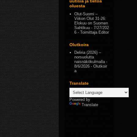
uutisia ja tietoa
oluesta
Olut-Suomi –
Viikon Olut 31-26:
Elokuu on Suomen
Sahtikuu
- 7/27/202
6
- Toimittaja Editor
Olutkoira
Deliria (2026) –
norsuolutta
naisnäkökulmalla
-
8/6/2026
- Olutkoir
a
Translate
Powered by
Translate