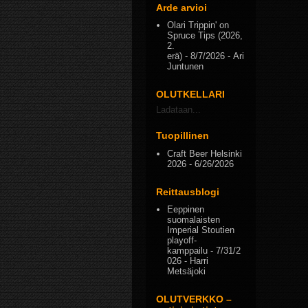
Arde arvioi
Olari Trippin' on
Spruce Tips (2026,
2.
erä)
- 8/7/2026
- Ari
Juntunen
OLUTKELLARI
Ladataan...
Tuopillinen
Craft Beer Helsinki
2026
- 6/26/2026
Reittausblogi
Eeppinen
suomalaisten
Imperial Stoutien
playoff-
kamppailu
- 7/31/2
026
- Harri
Metsäjoki
OLUTVERKKO –