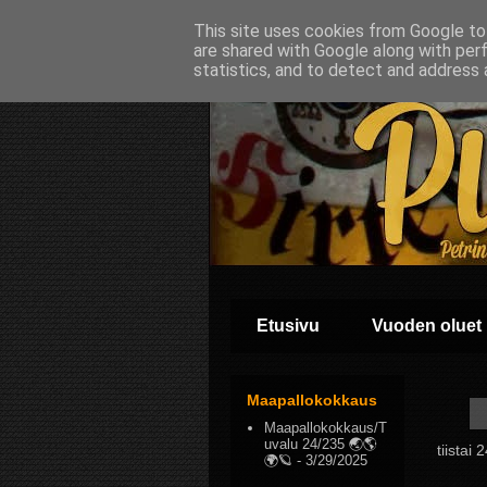
This site uses cookies from Google to 
are shared with Google along with per
statistics, and to detect and address 
Etusivu
Vuoden oluet
Maapallokokkaus
Maapallokokkaus/T
uvalu 24/235 🌏🌎
tiistai
🌍🪐
- 3/29/2025