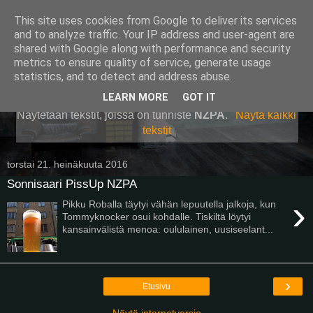
This site uses cookies from Google to deliver its services
Pullollinen
and to analyze traffic. Your IP address and user-agent are
shared with Google along with performance and security
metrics to ensure quality of service, generate usage
statistics, and to detect and address abuse.
▼
LEARN MORE
GOT IT
Näytetään tekstit, joissa on tunniste
NZPA
.
Näytä kaikki
tekstit
torstai 21. heinäkuuta 2016
Sonnisaari PissUp NZPA
›
Pikku Roballa täytyi vähän lepuutella jalkoja, kun
Tommyknocker osui kohdalle. Tiskiltä löytyi
kansainvälistä menoa: oululainen, uusiseelant...
›
Etusivu
Näytä internetversio