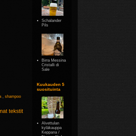
Schalander
Pils
Birra Messina
Cristalli di
Sale
Kuukauden 5
suosituinta
ja
,
shampoo
t tekstit
Alvettulan
kyläkauppa
Keppana /