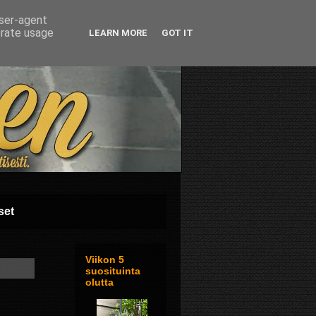
user-agent
erate usage
LEARN MORE
GOT IT
set
Viikon 5
suosituinta
olutta