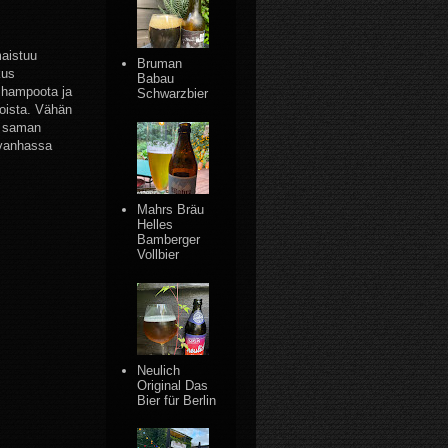
maistuu
Bruman
kus
Babau
shampoota ja
Schwarzbier
koista. Vähän
en saman
 vanhassa
Mahrs Bräu
Helles
Bamberger
Vollbier
Neulich
Original Das
Bier für Berlin