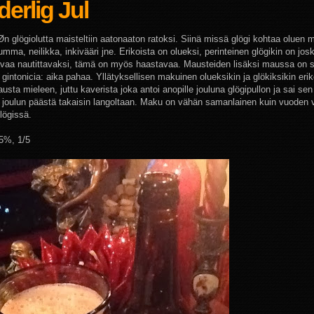
erlig Jul
n glögiolutta maisteltiin aatonaaton ratoksi. Siinä missä glögi kohtaa oluen 
ma, neilikka, inkivääri jne. Erikoista on olueksi, perinteinen glögikin on jos
vaa nautittavaksi, tämä on myös haastavaa. Mausteiden lisäksi maussa on 
gintonicia: aika pahaa. Yllätyksellisen makuinen olueksikin ja glökiksikin eri
usta mieleen, juttu kaverista joka antoi anopille jouluna glögipullon ja sai s
2 joulun päästä takaisin langoltaan. Maku on vähän samanlainen kuin vuoden
lögissä.
,5%, 1/5