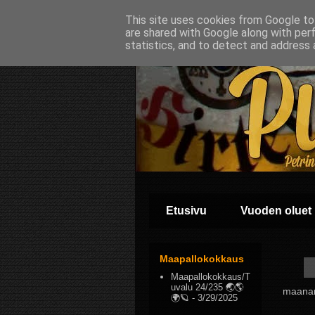
This site uses cookies from Google to 
are shared with Google along with per
statistics, and to detect and address 
Etusivu
Vuoden oluet
Maapallokokkaus
Maapallokokkaus/T
uvalu 24/235 🌏🌎
maanan
🌍🪐
- 3/29/2025