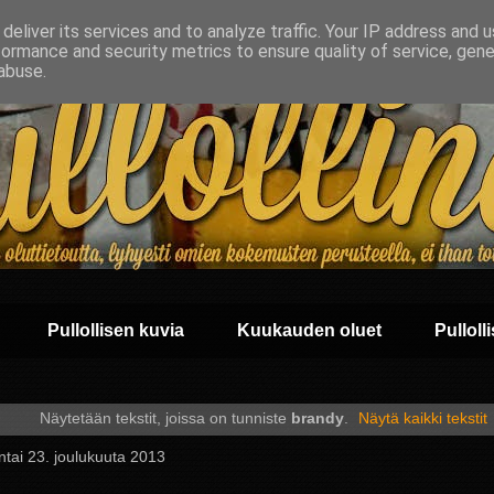
deliver its services and to analyze traffic. Your IP address and 
formance and security metrics to ensure quality of service, gen
abuse.
Pullollisen kuvia
Kuukauden oluet
Pullolli
Näytetään tekstit, joissa on tunniste
brandy
.
Näytä kaikki tekstit
tai 23. joulukuuta 2013