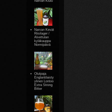
Narvan Kiulu
Narvan Kevät
Riisilager /
Alvettulan
kyläkauppa
Normipäivä
Olutpaja
Englantilaisty
ylinen Lontoo
Extra Strong
Bitter