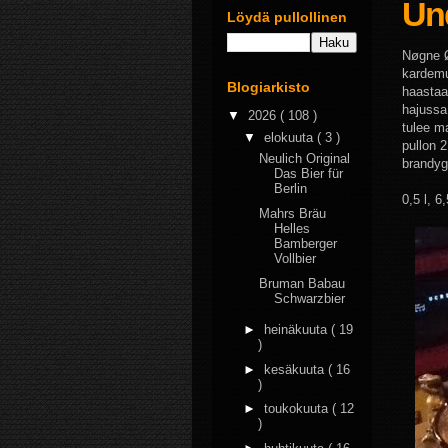
Und
Löydä pullollinen
Nøgne Ø
kardemum
Blogiarkisto
haastaa
hajussa 
▼
2026
( 108 )
tulee ma
▼
elokuuta
( 3 )
pullon 
Neulich Original
brandyg
Das Bier für
Berlin
0,5 l, 6
Mahrs Bräu
Helles
Bamberger
Vollbier
Bruman Babau
Schwarzbier
►
heinäkuuta
( 19
)
►
kesäkuuta
( 16
)
►
toukokuuta
( 12
)