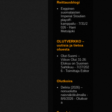
Reittausblogi
Eeppinen
suomalaisten
Imperial Stoutien
playoff-
kamppailu
- 7/31/2
026
- Harri
Metsäjoki
OLUTVERKKO –
uutisia ja tietoa
oluesta
Olut-Suomi –
Viikon Olut 31-26:
Elokuu on Suomen
Sahtikuu
- 7/27/202
6
- Toimittaja Editor
Olutkoira
Deliria (2026) –
norsuolutta
naisnäkökulmalla
-
8/6/2026
- Olutkoir
a