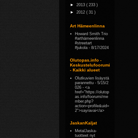
►
2013
( 233 )
►
2012
( 31 )
Art Hämeenlinna
Howard Smith Trio
#arthämeenlinna
#streetart
#jukola
- 8/17/2024
Olutopas.info -
Keskustelufoorumi
- Kaikki alueet
Olutkuvien lisäystä
parannettu
- 5/15/2
026
- <a
href="https://olutop
as.info/foorumi/me
mber.php?
action=profile&uid=
2">sayravai</a>
JaskanKaljat
MetalJaska-
tuotteet nyt