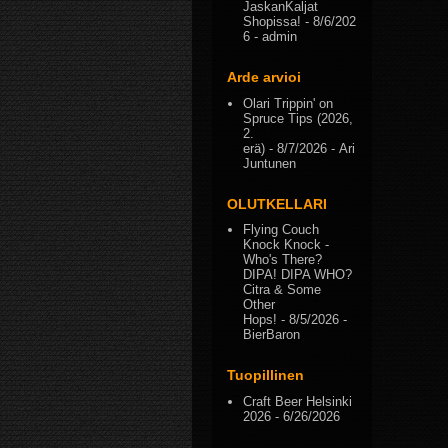
JaskanKaljat
Shopissa!
- 8/6/202
6
- admin
Arde arvioi
Olari Trippin' on
Spruce Tips (2026,
2.
erä)
- 8/7/2026
- Ari
Juntunen
OLUTKELLARI
Flying Couch
Knock Knock -
Who's There?
DIPA! DIPA WHO?
Citra & Some
Other
Hops!
- 8/5/2026
-
BierBaron
Tuopillinen
Craft Beer Helsinki
2026
- 6/26/2026