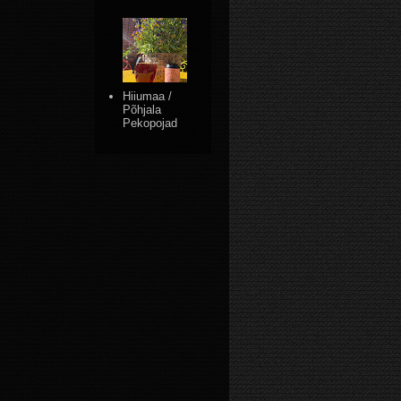
Hiiumaa /
Põhjala
Pekopojad