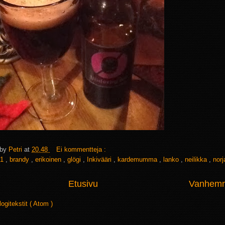
 by
Petri
at
20.48
Ei kommentteja :
1
,
brandy
,
erikoinen
,
glögi
,
Inkivääri
,
kardemumma
,
lanko
,
neilikka
,
nor
Etusivu
Vanhemma
logitekstit ( Atom )