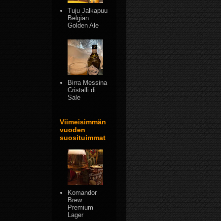
Tuju Jalkapuu
Belgian
Golden Ale
Birra Messina
Cristalli di
Sale
Viimeisimmän
vuoden
suosituimmat
Komandor
Brew
Premium
Lager