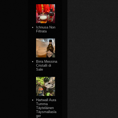
Ichnusa Non
Filtrata
Birra Messina
Cristalli di
Sale
Hartwall Aura
Tumma
Täyteläinen
Täysmallasla
ger