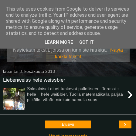
This site uses cookies from Google to deliver its services
Pullollinen
and to analyze traffic. Your IP address and user-agent are
shared with Google along with performance and security
metrics to ensure quality of service, generate usage
statistics, and to detect and address abuse.
▼
LEARN MORE
GOT IT
Näytetään tekstit, joissa on tunniste
hiukka
.
Näytä
kaikki tekstit
lauantai 8. kesäkuuta 2013
Liebenweiss hefe weissbier
›
Saksalaiset oluet tunkevat pullolliseen. Terassi +
helle = hefe weißbier. Tuolla matematiikalla pärjää
pitkälle, vähän niinkuin aamulla suos...
›
Etusivu
Näytä internetversio