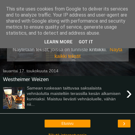
This site uses cookies from Google to deliver its services
Pullollinen
and to analyze traffic. Your IP address and user-agent are
shared with Google along with performance and security
metrics to ensure quality of service, generate usage
statistics, and to detect and address abuse.
▼
LEARN MORE
GOT IT
Näytetään tekstit, joissa on tunniste
kritiikki
.
Näytä
kaikki tekstit
lauantai 17. toukokuuta 2014
Westheimer Weizen
›
Samean ruskeaan taittuvaa saksalaista
vehnäolutta maisteltiin terassilla kesän alkamisen
kunniaksi. Maistuu lievästi vehnäoluelle, vähän
nii...
›
Etusivu
Näytä internetversio