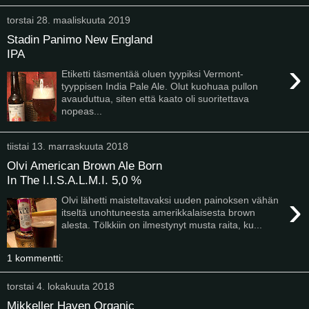
torstai 28. maaliskuuta 2019
Stadin Panimo New England
IPA
›
Etiketti täsmentää oluen tyypiksi Vermont-
tyyppisen India Pale Ale. Olut kuohuaa pullon
avauduttua, siten että kaato oli suoritettava
nopeas...
tiistai 13. marraskuuta 2018
Olvi American Brown Ale Born
In The I.I.S.A.L.M.I. 5,0 %
›
Olvi lähetti maisteltavaksi uuden painoksen vähän
itseltä unohtuneesta amerikkalaisesta brown
alesta. Tölkkiin on ilmestynyt musta raita, ku...
1 kommentti:
torstai 4. lokakuuta 2018
Mikkeller Haven Organic