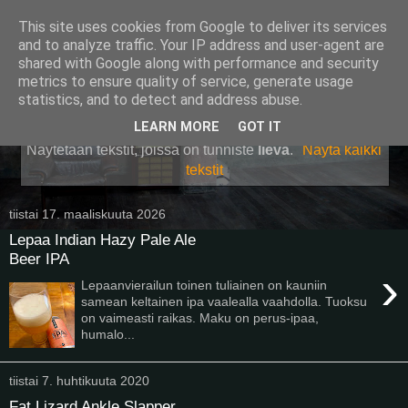
This site uses cookies from Google to deliver its services
Pullollinen
and to analyze traffic. Your IP address and user-agent are
shared with Google along with performance and security
metrics to ensure quality of service, generate usage
statistics, and to detect and address abuse.
▼
LEARN MORE
GOT IT
Näytetään tekstit, joissa on tunniste
lievä
.
Näytä kaikki
tekstit
tiistai 17. maaliskuuta 2026
Lepaa Indian Hazy Pale Ale
Beer IPA
›
Lepaanvierailun toinen tuliainen on kauniin
samean keltainen ipa vaalealla vaahdolla. Tuoksu
on vaimeasti raikas. Maku on perus-ipaa,
humalo...
tiistai 7. huhtikuuta 2020
Fat Lizard Ankle Slapper