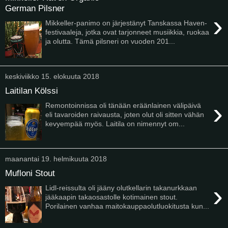
German Pilsner
›
Mikkeller-panimo on järjestänyt Tanskassa Haven-
festivaaleja, jotka ovat tarjonneet musiikkia, ruokaa
ja olutta. Tämä pilsneri on vuoden 201...
keskiviikko 15. elokuuta 2018
Laitilan Kölssi
›
Remontoinnissa oli tänään eräänlainen välipäivä
eli tavaroiden raivausta, joten olut oli sitten vähän
kevyempää myös. Laitila on nimennyt om...
maanantai 19. helmikuuta 2018
Mufloni Stout
›
Lidl-reissulta oli jääny olutkellarin takanurkkaan
jääkaapin takaosastolle kotimainen stout.
Porilainen vanhaa maitokauppaolutluokitusta kun...