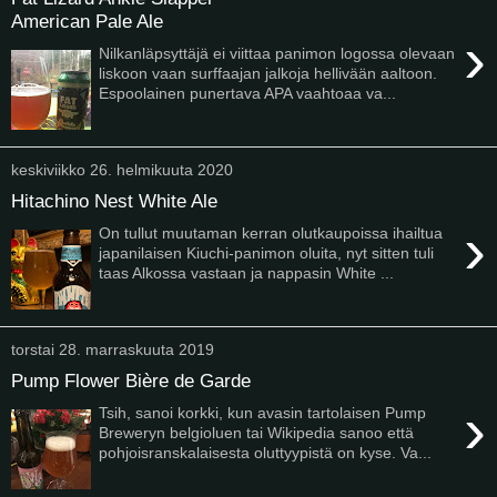
American Pale Ale
›
Nilkanläpsyttäjä ei viittaa panimon logossa olevaan
liskoon vaan surffaajan jalkoja hellivään aaltoon.
Espoolainen punertava APA vaahtoaa va...
keskiviikko 26. helmikuuta 2020
Hitachino Nest White Ale
›
On tullut muutaman kerran olutkaupoissa ihailtua
japanilaisen Kiuchi-panimon oluita, nyt sitten tuli
taas Alkossa vastaan ja nappasin White ...
torstai 28. marraskuuta 2019
Pump Flower Bière de Garde
›
Tsih, sanoi korkki, kun avasin tartolaisen Pump
Breweryn belgioluen tai Wikipedia sanoo että
pohjoisranskalaisesta oluttyypistä on kyse. Va...