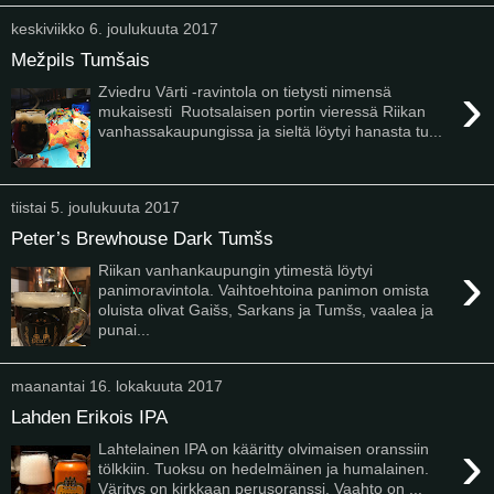
keskiviikko 6. joulukuuta 2017
Mežpils Tumšais
›
Zviedru Vārti -ravintola on tietysti nimensä
mukaisesti Ruotsalaisen portin vieressä Riikan
vanhassakaupungissa ja sieltä löytyi hanasta tu...
tiistai 5. joulukuuta 2017
Peter’s Brewhouse Dark Tumšs
›
Riikan vanhankaupungin ytimestä löytyi
panimoravintola. Vaihtoehtoina panimon omista
oluista olivat Gaišs, Sarkans ja Tumšs, vaalea ja
punai...
maanantai 16. lokakuuta 2017
Lahden Erikois IPA
›
Lahtelainen IPA on kääritty olvimaisen oranssiin
tölkkiin. Tuoksu on hedelmäinen ja humalainen.
Väritys on kirkkaan perusoranssi. Vaahto on ...