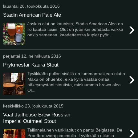
lauantai 28. toukokuuta 2016
Stadin American Pale Ale
›
Joskus olut on kaunista, Stadin American Alea on
ilo kaataa lasiin. Olut on jotenkin puhdasta vaikka
onkin sameeaa, kaadettaessa kuplat pyör...
perjantai 12. helmikuuta 2016
Prykmestar Kaura Stout
›
Tyylikkään pullon sisällä on tummanruskeaa olutta.
Maku on ohuehko, eikä kyllä vastaa omaa
näkeymystäni stoutista, mieluummin brown alea.
Ol...
keskiviikko 23. joulukuuta 2015
Vaat Jailhouse Brew Russian
Imperial Outmeal Stout
›
Tallinnalainen vankilaolut on pantu Belgiassa, De
Proefbrouwerij-panimolla. Tyylikkään etiketin