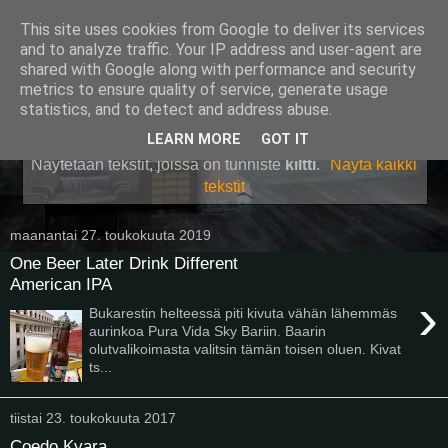
This site uses cookies from Google to deliver its services
Pullollinen
and to analyze traffic. Your IP address and user-agent are
shared with Google along with performance and security
metrics to ensure quality of service, generate usage
statistics, and to detect and address abuse.
▼
LEARN MORE
GOT IT
Näytetään tekstit, joissa on tunniste
kiltti
.
Näytä kaikki
tekstit
maanantai 27. toukokuuta 2019
One Beer Later Drink Different
American IPA
›
Bukarestin helteessä piti kivuta vähän lähemmäs
aurinkoa Pura Vida Sky Bariin. Baarin
olutvalikoimasta valitsin tämän toisen oluen. Kivat
ts...
tiistai 23. toukokuuta 2017
Coedo Kyara