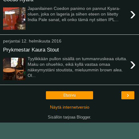
›
Japanilainen Coedon panimo on pannut Kyara-
oluen, joka on lageria ja siihen eteen on liitetty
India Pale sanat, eli onko tämä nyt sitten IPL...
perjantai 12. helmikuuta 2016
Prykmestar Kaura Stout
›
Tyylikkään pullon sisällä on tummanruskeaa olutta.
Maku on ohuehko, eikä kyllä vastaa omaa
näkeymystäni stoutista, mieluummin brown alea.
Ol...
›
Etusivu
Näytä internetversio
Sisällön tarjoaa
Blogger
.