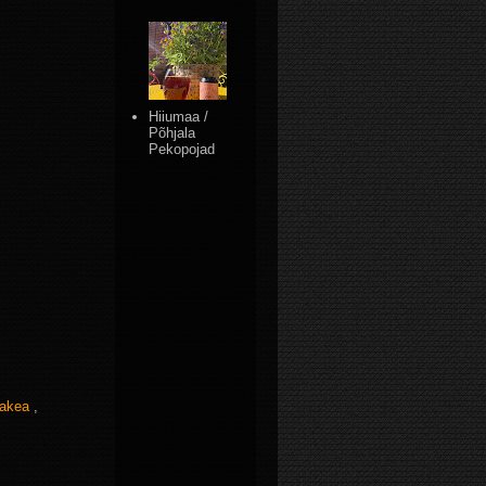
Hiiumaa /
Põhjala
Pekopojad
akea
,