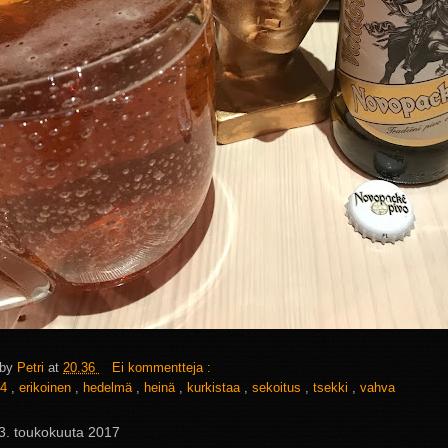
 by
Petri
at
20.36
Ei kommentteja :
4
,
erikoinen
,
hedelmä
,
heinä
,
kurkistaa
,
sekoitus
,
tsekki
,
vahva
 23. toukokuuta 2017