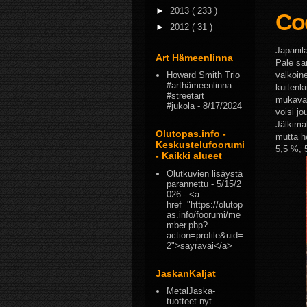
►
2013
( 233 )
Co
►
2012
( 31 )
Japanila
Art Hämeenlinna
Pale san
Howard Smith Trio
valkoine
#arthämeenlinna
kuitenki
#streetart
mukavast
#jukola
- 8/17/2024
voisi j
Jälkima
Olutopas.info -
mutta he
Keskustelufoorumi
5,5 %, 
- Kaikki alueet
Olutkuvien lisäystä
parannettu
- 5/15/2
026
- <a
href="https://olutop
as.info/foorumi/me
mber.php?
action=profile&uid=
2">sayravai</a>
JaskanKaljat
MetalJaska-
tuotteet nyt