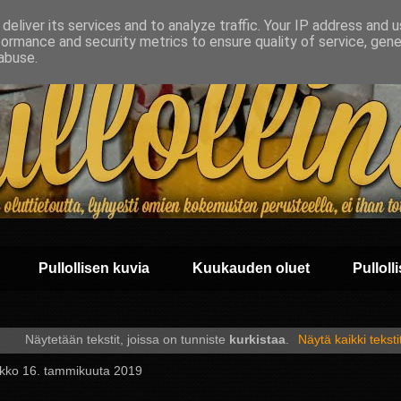
deliver its services and to analyze traffic. Your IP address and 
formance and security metrics to ensure quality of service, gen
abuse.
Pullollisen kuvia
Kuukauden oluet
Pullolli
Näytetään tekstit, joissa on tunniste
kurkistaa
.
Näytä kaikki teksti
iikko 16. tammikuuta 2019