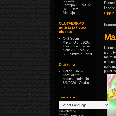
playoff-
Posted
kamppailu
- 7/31/2
Labels:
026
- Harri
Metsäjoki
Pippuri
OLUTVERKKO –
lauant
uutisia ja tietoa
oluesta
Ma
Olut-Suomi –
Viikon Olut 31-26:
Elokuu on Suomen
Kotimai
Sahtikuu
- 7/27/202
iso ja 
6
- Toimittaja Editor
maistuu
nieluun
Olutkoira
pullo ma
pullolli
Deliria (2026) –
norsuolutta
naisnäkökulmalla
-
8/6/2026
- Olutkoir
a
Translate
Powered by
Translate