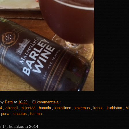
 by
Petri
at
16.25
Ei kommentteja :
4
,
alkoholi
,
hiljentää
,
humala
,
kirkollinen
,
kokemus
,
korkki
,
kurkistaa
,
M
,
puna
,
sihautus
,
tumma
ai 14. kesäkuuta 2014