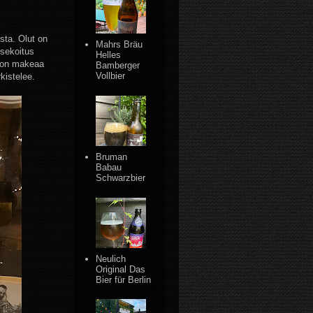
osta. Olut on
Mahrs Bräu
 sekoitus
Helles
n on makeaa
Bamberger
Vollbier
kistelee.
Bruman
Babau
Schwarzbier
Neulich
Original Das
Bier für Berlin