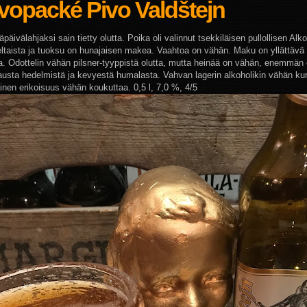
vopacké Pivo Valdštejn
äivälahjaksi sain tietty olutta. Poika oli valinnut tsekkiläisen pullollisen Alk
eltaista ja tuoksu on hunajaisen makea. Vaahtoa on vähän. Maku on yllättävä
. Odottelin vähän pilsner-tyyppistä olutta, mutta heinää on vähän, enemmä
austa hedelmistä ja kevyestä humalasta. Vahvan lagerin alkoholikin vähän kur
ainen erikoisuus vähän koukuttaa. 0,5 l, 7,0 %, 4/5