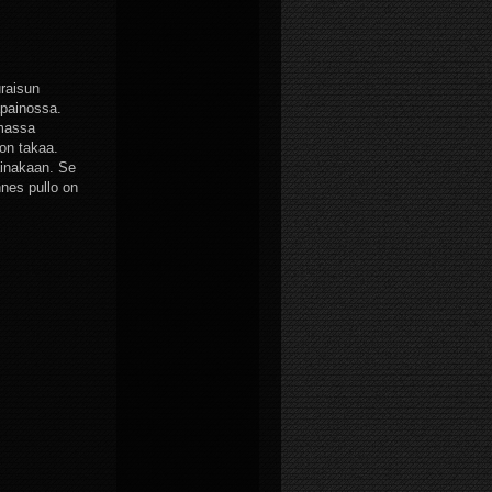
uraisun
apainossa.
omassa
ron takaa.
 ainakaan. Se
nnes pullo on