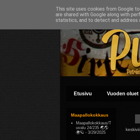
This site uses cookies from Google to 
are shared with Google along with per
statistics, and to detect and address 
Etusivu
Vuoden oluet
Maapallokokkaus
Maapallokokkaus/T
uvalu 24/235 🌏🌎
keskiv
🌍🪐
- 3/29/2025