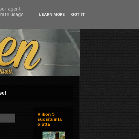
user-agent
erate usage
LEARN MORE
GOT IT
set
Viikon 5
t
suosituinta
olutta