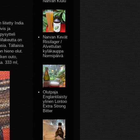
Narvan Kiulu
liitetty India
vis ja
pysytteli
Narvan Kevät
. Makeutta on
Riisilager /
sia. Tällaisia
Alvettulan
kyläkauppa
n hieno olut.
Normipäivä
tken outo,
aa. 333 ml,
Olutpaja
Englantilaisty
ylinen Lontoo
Extra Strong
Bitter