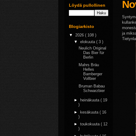
No
Löydä pullollinen
Syntymäp
kullank
Blogiarkisto
monesta
ja miks
▼
2026
( 108 )
Tietynl
▼
elokuuta
( 3 )
Neulich Original
Das Bier für
Berlin
Mahrs Bräu
Helles
Bamberger
Vollbier
Bruman Babau
Schwarzbier
►
heinäkuuta
( 19
)
►
kesäkuuta
( 16
)
►
toukokuuta
( 12
)