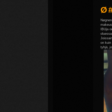
Ø 
Nøgnen 
makeus 
IBUja o
oluessa 
Joissain
on kuin
tyhjä, j