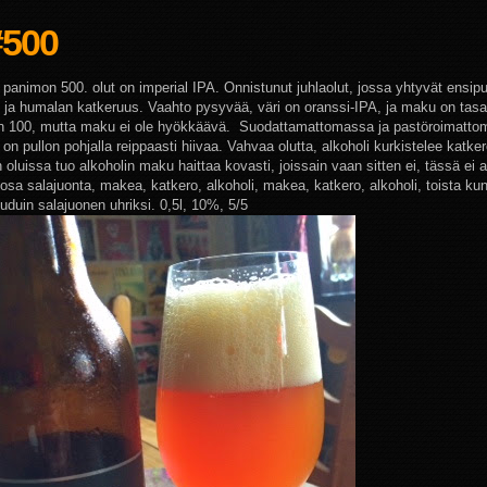
#500
panimon 500. olut on imperial IPA. Onnistunut juhlaolut, jossa yhtyvät ensip
ja humalan katkeruus. Vaahto pysyvää, väri on oranssi-IPA, ja maku on tas
n 100, mutta maku ei ole hyökkäävä. Suodattamattomassa ja pastöroimatt
on pullon pohjalla reippaasti hiivaa. Vahvaa olutta, alkoholi kurkistelee katke
 oluissa tuo alkoholin maku haittaa kovasti, joissain vaan sitten ei, tässä ei
 osa salajuonta, makea, katkero, alkoholi, makea, katkero, alkoholi, toista ku
ouduin salajuonen uhriksi.
0,5l, 10%, 5/5