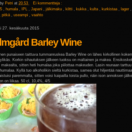
 by
Petri
at
20.53
Ei kommentteja :
5
,
humala
,
IPL
,
Japani
,
jälkimaku
,
kiltti
,
kukka
,
kulta
,
kurkistaa
,
lager
,
pitkä
,
useampi
,
vaahto
ai 27. kesäkuuta 2015
lmgård Barley Wine
nen punaiseen taittuva tummanruskea Barley Wine on lähes kirkollinen kokem
tyylikäs. Korkin sihautuksen jälkeen tuoksu on maltainen ja makea. Ensikosket
 makealta, sitten heti humalaa joka piilottaa makeuden. Lasin reunaan tarttu
 humalaa. Kyllä tuo alkoholikin sieltä kurkistaa, samea olut hiljentää nauttim
istuisi paremmalta, sitten voisi kaipailla toista pullo, näin ison annoksen jälk
nen on liikaa.
50 cl, 10,4%, 4/5