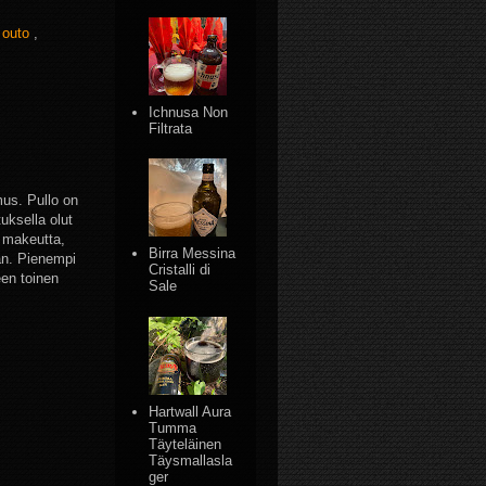
,
outo
,
Ichnusa Non
Filtrata
us. Pullo on
uksella olut
u makeutta,
Birra Messina
aan. Pienempi
Cristalli di
een toinen
Sale
Hartwall Aura
Tumma
Täyteläinen
Täysmallasla
ger