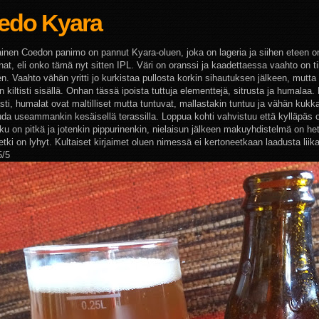
edo Kyara
inen Coedon panimo on pannut Kyara-oluen, joka on lageria ja siihen eteen on 
at, eli onko tämä nyt sitten IPL. Väri on oranssi ja kaadettaessa vaahto on tii
n. Vaahto vähän yritti jo kurkistaa pullosta korkin sihautuksen jälkeen, mutta 
n kiltisti sisällä. Onhan tässä ipoista tuttuja elementtejä, sitrusta ja humalaa
i, humalat ovat maltilliset mutta tuntuvat, mallastakin tuntuu ja vähän kukka
ouda useammankin kesäisellä terassilla. Loppua kohti vahvistuu että kylläpäs o
ku on pitkä ja jotenkin pippurinenkin, nielaisun jälkeen makuyhdistelmä on he
tki on lyhyt. Kultaiset kirjaimet oluen nimessä ei kertoneetkaan laadusta liik
5/5