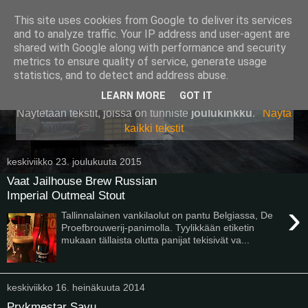
This site uses cookies from Google to deliver its services
Pullollinen
and to analyze traffic. Your IP address and user-agent are
shared with Google along with performance and security
metrics to ensure quality of service, generate usage
statistics, and to detect and address abuse.
▼
LEARN MORE
GOT IT
Näytetään tekstit, joissa on tunniste
joulukinkku
.
Näytä
kaikki tekstit
keskiviikko 23. joulukuuta 2015
Vaat Jailhouse Brew Russian
Imperial Outmeal Stout
›
Tallinnalainen vankilaolut on pantu Belgiassa, De
Proefbrouwerij-panimolla. Tyylikkään etiketin
mukaan tällaista olutta panijat tekisivät va...
keskiviikko 16. heinäkuuta 2014
Prykmestar Savu