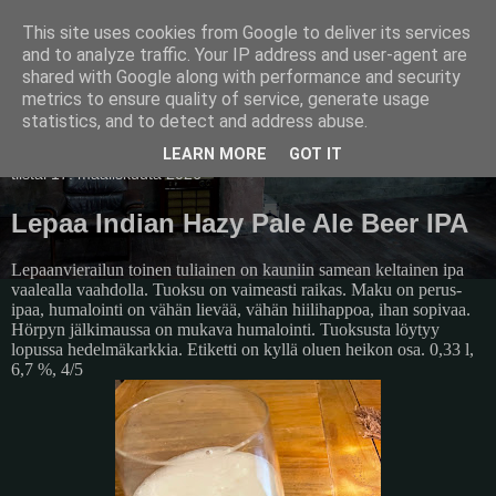
This site uses cookies from Google to deliver its services
Pullollinen
and to analyze traffic. Your IP address and user-agent are
shared with Google along with performance and security
metrics to ensure quality of service, generate usage
statistics, and to detect and address abuse.
▼
LEARN MORE
GOT IT
tiistai 17. maaliskuuta 2026
Lepaa Indian Hazy Pale Ale Beer IPA
Lepaanvierailun toinen tuliainen on kauniin samean keltainen ipa
vaalealla vaahdolla. Tuoksu on vaimeasti raikas. Maku on perus-
ipaa, humalointi on vähän lievää, vähän hiilihappoa, ihan sopivaa.
Hörpyn jälkimaussa on mukava humalointi. Tuoksusta löytyy
lopussa hedelmäkarkkia. Etiketti on kyllä oluen heikon osa. 0,33 l,
6,7 %, 4/5