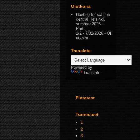
Olutkoira
Hunting for sahti in
central Helsinki,
summer 2026 –
Part
1/2
- 7/31/2026
- Ol
utkoira
Translate
Powered by
Translate
Pinterest
Tunnisteet
1
2
3