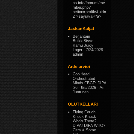
as.info/foorumi/me
mber.php?
action=profile&uid=
2">sayravai</a>
JaskanKaljat
Berjantain
BulkkiBisse –
Karhu Juicy
Lager
- 7/24/2026
-
admin
Arde arvioi
CoolHead
Orchestrated
Minds CBGF: DIPA
'26
- 8/5/2026
- Ari
Juntunen
OLUTKELLARI
Flying Couch
Knock Knock -
Who's There?
DIPA! DIPA WHO?
Citra & Some