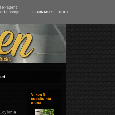
user-agent
erate usage
LEARN MORE
GOT IT
set
Viikon 5
suosituinta
olutta
 Ceylonin