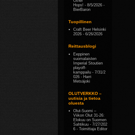
Other
Hops!
- 8/5/2026
-
BierBaron
Tuopillinen
Craft Beer Helsinki
2026
- 6/26/2026
Reittausblogi
Eeppinen
suomalaisten
Imperial Stoutien
playoff-
kamppailu
- 7/31/2
026
- Harri
Metsäjoki
OLUTVERKKO –
uutisia ja tietoa
oluesta
Olut-Suomi –
Viikon Olut 31-26:
Elokuu on Suomen
Sahtikuu
- 7/27/202
6
- Toimittaja Editor