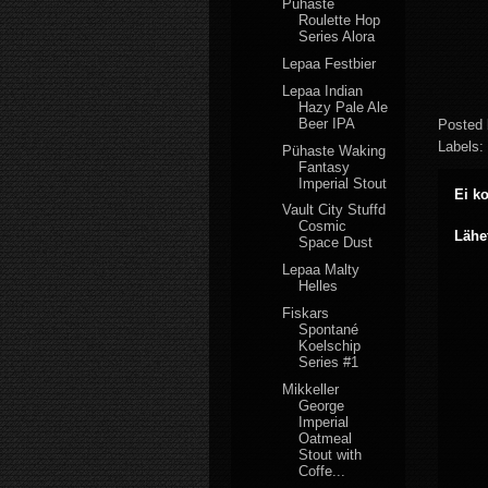
Pühaste
Roulette Hop
Series Alora
Lepaa Festbier
Lepaa Indian
Hazy Pale Ale
Beer IPA
Posted
Labels:
Pühaste Waking
Fantasy
Imperial Stout
Ei k
Vault City Stuffd
Cosmic
Lähe
Space Dust
Lepaa Malty
Helles
Fiskars
Spontané
Koelschip
Series #1
Mikkeller
George
Imperial
Oatmeal
Stout with
Coffe...