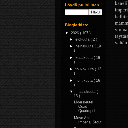
kaneli
Löydä pullollinen
imperi
hallit
mämmiä
Blogiarkisto
voimak
▼
2026
( 107 )
täyttä
►
elokuuta
( 2 )
vähän 
►
heinäkuuta
( 19
)
►
kesäkuuta
( 16
)
►
toukokuuta
( 12
)
►
huhtikuuta
( 16
)
▼
maaliskuuta
(
13 )
Moersleutel
Quad
Quadrupel
Mova Anti-
Imperial Stout