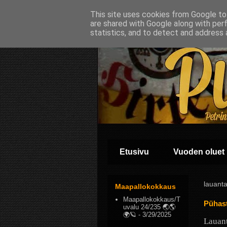
This site uses cookies from Google to 
are shared with Google along with per
statistics, and to detect and address 
Etusivu
Vuoden oluet
lauanta
Maapallokokkaus
Maapallokokkaus/T
Pühast
uvalu 24/235 🌏🌎
🌍🪐
- 3/29/2025
Lauant