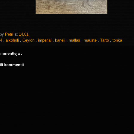
 by
Petri
at
14.01
4
,
alkoholi
,
Ceylon
,
imperial
,
kaneli
,
mallas
,
mauste
,
Tarto
,
tonka
ommentteja :
tä kommentti