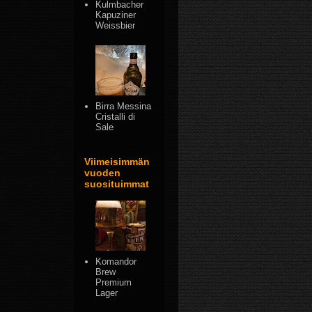
Kulmbacher
Kapuziner
Weissbier
Birra Messina
Cristalli di
Sale
Viimeisimmän
vuoden
suosituimmat
Komandor
Brew
Premium
Lager