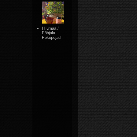
Hiiumaa /
Põhjala
Pekopojad