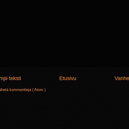
pi teksti
Etusivu
Vanhe
ähetä kommentteja ( Atom )