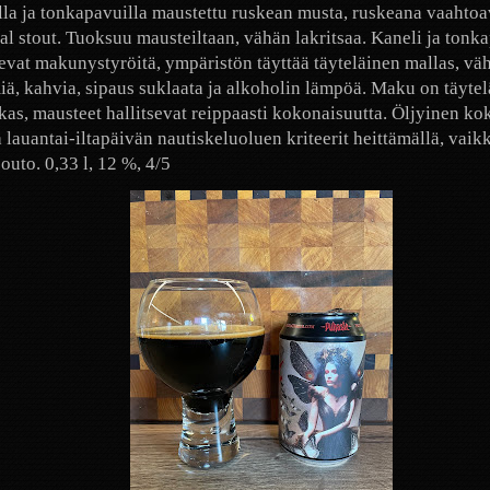
lla ja tonkapavuilla maustettu ruskean musta, ruskeana vaahto
al stout. Tuoksuu mausteiltaan, vähän lakritsaa. Kaneli ja tonk
sevat makunystyröitä, ympäristön täyttää täyteläinen mallas, vä
, kahvia, sipaus suklaata ja alkoholin lämpöä. Maku on täytel
as, mausteet hallitsevat reippaasti kokonaisuutta. Öljyinen k
ä lauantai-iltapäivän nautiskeluoluen kriteerit heittämällä, vaik
outo. 0,33 l, 12 %, 4/5