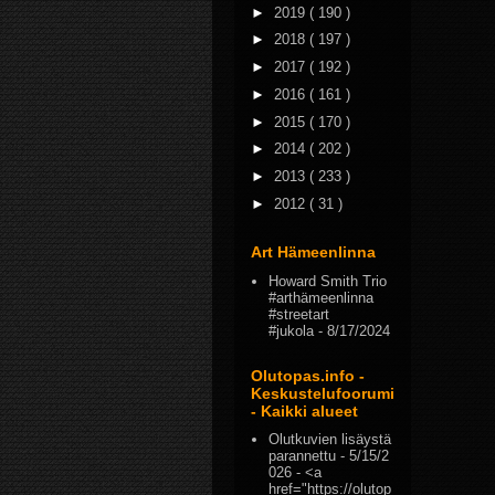
►
2019
( 190 )
►
2018
( 197 )
►
2017
( 192 )
►
2016
( 161 )
►
2015
( 170 )
►
2014
( 202 )
►
2013
( 233 )
►
2012
( 31 )
Art Hämeenlinna
Howard Smith Trio
#arthämeenlinna
#streetart
#jukola
- 8/17/2024
Olutopas.info -
Keskustelufoorumi
- Kaikki alueet
Olutkuvien lisäystä
parannettu
- 5/15/2
026
- <a
href="https://olutop