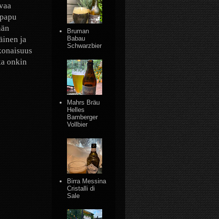
avaa
apapu
hän
Bruman
äinen ja
Babau
Schwarzbier
okonaisuus
ka onkin
Mahrs Bräu
Helles
Bamberger
Vollbier
Birra Messina
Cristalli di
Sale