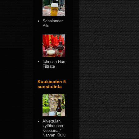
Schalander
Pils
Ichnusa Non
Filtrata
Kuukauden 5
suosituinta
Alvettulan
kyläkauppa
Keppana /
Narvan Kiulu