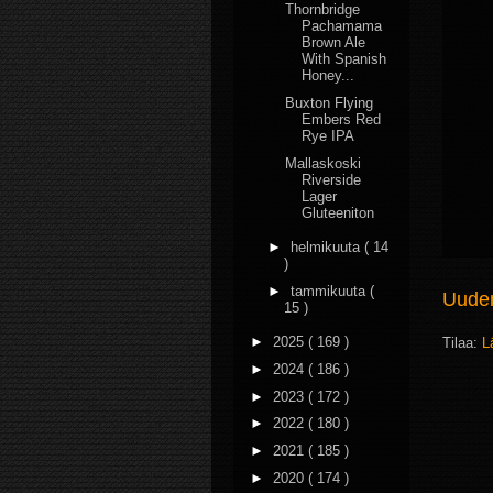
Thornbridge
Pachamama
Brown Ale
With Spanish
Honey...
Buxton Flying
Embers Red
Rye IPA
Mallaskoski
Riverside
Lager
Gluteeniton
►
helmikuuta
( 14
)
►
tammikuuta
(
Uudem
15 )
►
2025
( 169 )
Tilaa:
L
►
2024
( 186 )
►
2023
( 172 )
►
2022
( 180 )
►
2021
( 185 )
►
2020
( 174 )