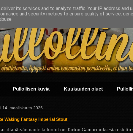
deliver its services and to analyze traffic. Your IP address and 
formance and security metrics to ensure quality of service, gen
abuse.
Pullollisen kuvia
Kuukauden oluet
Pullolli
i 14. maaliskuuta 2026
e Waking Fantasy Imperial Stout
ai-iltapäivän nautiskeluolut on Tarton Gambrinuksesta ostettu