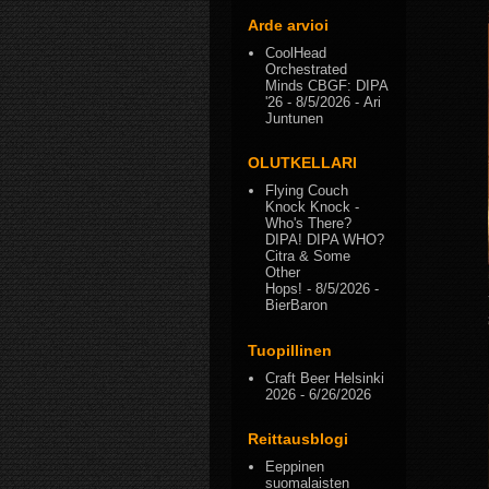
Arde arvioi
CoolHead
Orchestrated
Minds CBGF: DIPA
'26
- 8/5/2026
- Ari
Juntunen
OLUTKELLARI
Flying Couch
Knock Knock -
Who's There?
DIPA! DIPA WHO?
Citra & Some
Other
Hops!
- 8/5/2026
-
BierBaron
Tuopillinen
Craft Beer Helsinki
2026
- 6/26/2026
Reittausblogi
Eeppinen
suomalaisten