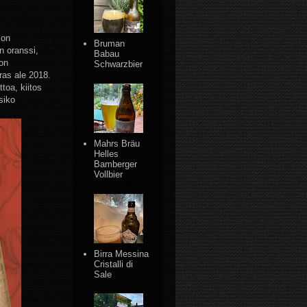
lon
Bruman
n oranssi,
Babau
on
Schwarzbier
ras ale 2018.
toa, kiitos
siko
Mahrs Bräu
Helles
Bamberger
Vollbier
Birra Messina
Cristalli di
Sale