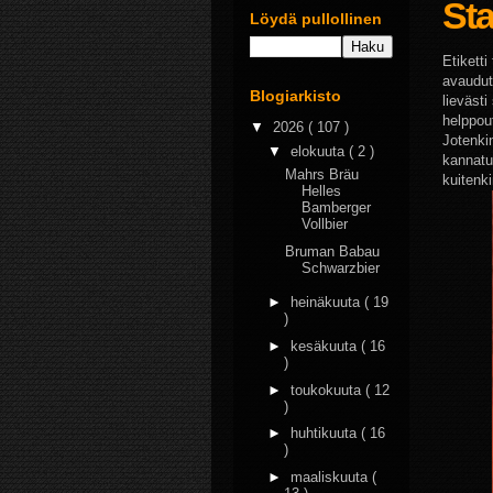
St
Löydä pullollinen
Etikett
avaudutt
Blogiarkisto
lieväst
helppou
▼
2026
( 107 )
Jotenkin
▼
elokuuta
( 2 )
kannatuk
Mahrs Bräu
kuitenk
Helles
Bamberger
Vollbier
Bruman Babau
Schwarzbier
►
heinäkuuta
( 19
)
►
kesäkuuta
( 16
)
►
toukokuuta
( 12
)
►
huhtikuuta
( 16
)
►
maaliskuuta
(