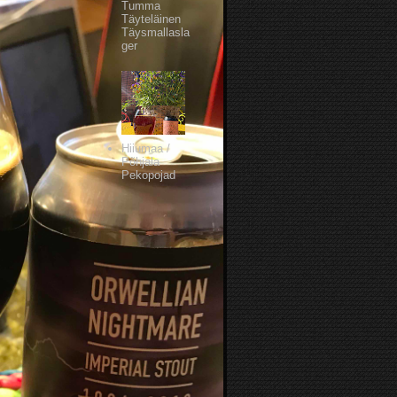
Tumma
Täyteläinen
Täysmallasla
ger
Hiiumaa /
Põhjala
Pekopojad