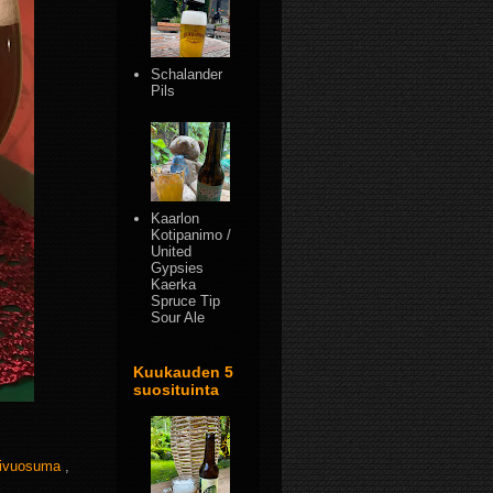
Schalander
Pils
Kaarlon
Kotipanimo /
United
Gypsies
Kaerka
Spruce Tip
Sour Ale
Kuukauden 5
suosituinta
ivuosuma
,