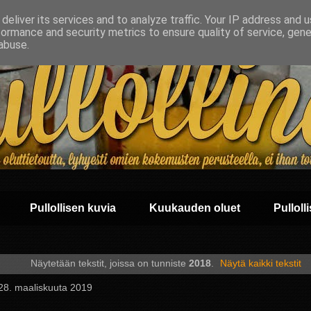
deliver its services and to analyze traffic. Your IP address and 
formance and security metrics to ensure quality of service, gen
abuse.
Pullollisen kuvia
Kuukauden oluet
Pullolli
Näytetään tekstit, joissa on tunniste
2018
.
Näytä kaikki tekstit
 28. maaliskuuta 2019