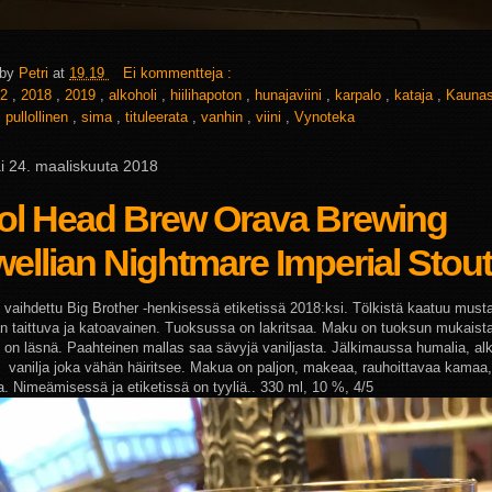
 by
Petri
at
19.19
Ei kommentteja :
2
,
2018
,
2019
,
alkoholi
,
hiilihapoton
,
hunajaviini
,
karpalo
,
kataja
,
Kauna
,
pullollinen
,
sima
,
tituleerata
,
vanhin
,
viini
,
Vynoteka
i 24. maaliskuuta 2018
ol Head Brew Orava Brewing
ellian Nightmare Imperial Stout
 vaihdettu Big Brother -henkisessä etiketissä 2018:ksi. Tölkistä kaatuu must
n taittuva ja katoavainen. Tuoksussa on lakritsaa. Maku on tuoksun mukaista,
i on läsnä. Paahteinen mallas saa sävyjä vaniljasta. Jälkimaussa humalia, alk
 vanilja joka vähän häiritsee. Makua on paljon, makeaa, rauhoittavaa kamaa
a. Nimeämisessä ja etiketissä on tyyliä.. 330 ml, 10 %, 4/5