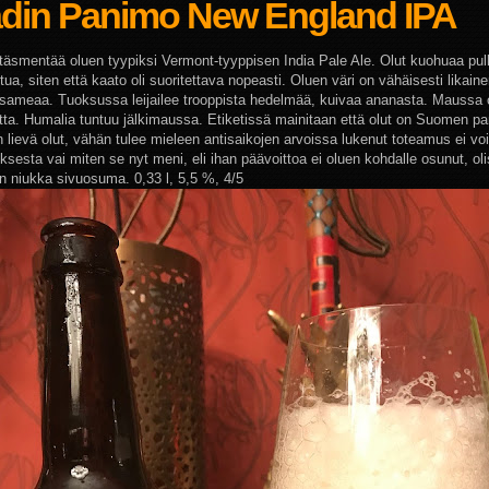
adin Panimo New England IPA
i täsmentää oluen tyypiksi Vermont-tyyppisen India Pale Ale. Olut kuohuaa pul
ua, siten että kaato oli suoritettava nopeasti. Oluen väri on vähäisesti likaine
i sameaa. Tuoksussa leijailee trooppista hedelmää, kuivaa ananasta. Maussa 
tta. Humalia tuntuu jälkimaussa. Etiketissä mainitaan että olut on Suomen pa
 lievä olut, vähän tulee mieleen antisaikojen arvoissa lukenut toteamus ei voit
sesta vai miten se nyt meni, eli ihan päävoittoa ei oluen kohdalle osunut, oli
in niukka sivuosuma. 0,33 l, 5,5 %, 4/5