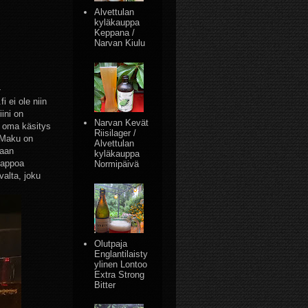
Alvettulan
kyläkauppa
Keppana /
Narvan Kiulu
-
 ei ole niin
ini on
Narvan Kevät
a oma käsitys
Riisilager /
. Maku on
Alvettulan
taan
kyläkauppa
happoa
Normipäivä
alta, joku
Olutpaja
Englantilaisty
ylinen Lontoo
Extra Strong
Bitter