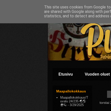
This site uses cookies from Google to 
are shared with Google along with per
statistics, and to detect and address 
Etusivu
Vuoden oluet
Maapallokokkaus
Maapallokokkaus/T
uvalu 24/235 🌏🌎
torstai
🌍🪐
- 3/29/2025