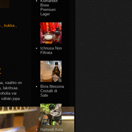
Komandor
Brew
Premium
Lager
s
,
kukka
,
Ichnusa Non
Filtrata
aa, vaahto on
Birra Messina
 lakritsaa.
Cristalli di
oholia vai
Sale
, vähän jopa
Hartwall Aura