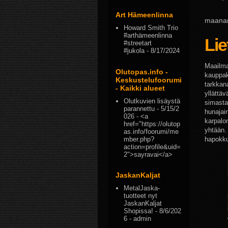
Art Hämeenlinna
maanan
Howard Smith Trio
#arthämeenlinna
Lie
#streetart
#jukola
- 8/17/2024
Maailma
Olutopas.info -
kauppake
Keskustelufoorumi
tarkkana
- Kaikki alueet
yllättä
Olutkuvien lisäystä
simasta
parannettu
- 5/15/2
hunajai
026
- <a
karpalo
href="https://olutop
yhtään.
as.info/foorumi/me
mber.php?
hapokku
action=profile&uid=
2">sayravai</a>
JaskanKaljat
MetalJaska-
tuotteet nyt
JaskanKaljat
Shopissa!
- 8/6/202
6
- admin