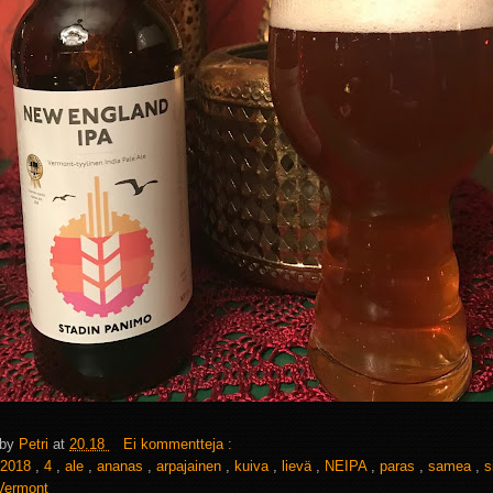
 by
Petri
at
20.18
Ei kommentteja :
2018
,
4
,
ale
,
ananas
,
arpajainen
,
kuiva
,
lievä
,
NEIPA
,
paras
,
samea
,
s
Vermont