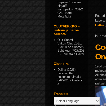
Imperial Stoutien
playoff-
kamppailu
- 7/31/2
026
- Harri
Posted
Metsäjoki
Labels:
Liettua
OLUTVERKKO –
uutisia ja tietoa
oluesta
lauanta
Olut-Suomi –
Viikon Olut 31-26:
Co
Elokuu on Suomen
Sahtikuu
- 7/27/202
Orw
6
- Toimittaja Editor
Olutkoira
1984 on
Deliria (2026) –
ruskeaa
norsuolutta
Alkohol
naisnäkökulmalla
-
onko se
8/6/2026
- Olutkoir
raskast
a
Translate