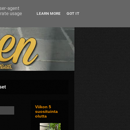
user-agent
erate usage
LEARN MORE
GOT IT
set
Viikon 5
suosituinta
olutta