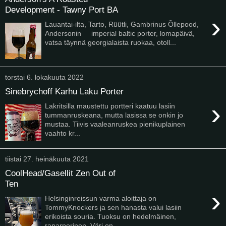
Development - Tawny Port BA
›
Lauantai-ilta, Tarto, Rüütli, Gambrinus Õllepood,
Andersonin imperial baltic porter, lomapäivä,
vatsa täynnä georgialaista ruokaa, otoll...
torstai 6. lokakuuta 2022
Sinebrychoff Karhu Laku Porter
›
Lakritsilla maustettu portteri kaatuu lasiin
tummanruskeana, mutta lasissa se onkin jo
mustaa. Tiivis vaaleanruskea pienikuplainen
vaahto kr...
tiistai 27. heinäkuuta 2021
CoolHead/Gasellit Zen Out of
Ten
›
Helsinginreissun varma aloittaja on
TommyKnockers ja sen hanasta valui lasiin
erikoista souria. Tuoksu on hedelmäinen,
raparperinen. Väri on...