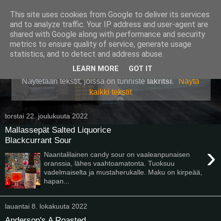
This site uses cookies from Google to deliver its services
Pullollinen
and to analyze traffic. Your IP address and user-agent are
shared with Google along with performance and security
metrics to ensure quality of service, generate usage
statistics, and to detect and address abuse.
▼
LEARN MORE
GOT IT
Näytetään tekstit, joissa on tunniste
lakritsi
.
Näytä
kaikki tekstit
torstai 22. joulukuuta 2022
Mallassepät Salted Liquorice
Blackcurrant Sour
›
Naantalilainen candy sour on vaaleanpunaisen
oranssia, lähes vaahtoamatonta. Tuoksuu
vadelmaiselta ja mustaherukalle. Maku on kirpeää,
hapan...
lauantai 8. lokakuuta 2022
Anderson's A Roasted