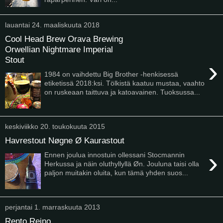
lauantai 24. maaliskuuta 2018
Cool Head Brew Orava Brewing
Orwellian Nightmare Imperial
Stout
›
1984 on vaihdettu Big Brother -henkisessä
etiketissä 2018:ksi. Tölkistä kaatuu mustaa, vaahto
on ruskeaan taittuva ja katoavainen. Tuoksussa...
keskiviikko 20. toukokuuta 2015
Havrestout Nøgne Ø Kaurastout
›
Ennen joulua innostuin ollessani Stocmannin
Herkussa ja näin oluthyllyllä Øn. Jouluna taisi olla
paljon muitakin oluita, kun tämä yhden suos...
perjantai 1. marraskuuta 2013
Rento Reino