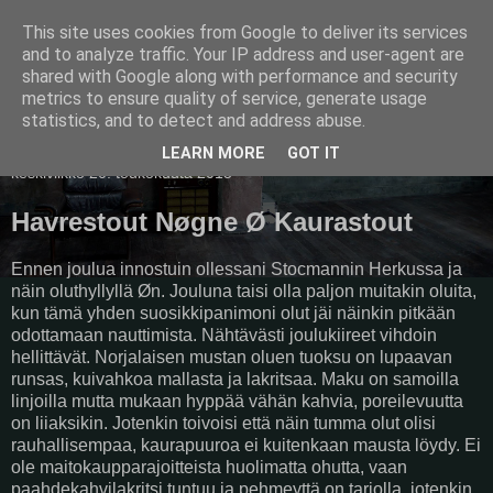
This site uses cookies from Google to deliver its services
Pullollinen
and to analyze traffic. Your IP address and user-agent are
shared with Google along with performance and security
metrics to ensure quality of service, generate usage
statistics, and to detect and address abuse.
▼
LEARN MORE
GOT IT
keskiviikko 20. toukokuuta 2015
Havrestout Nøgne Ø Kaurastout
Ennen joulua innostuin ollessani Stocmannin Herkussa ja
näin oluthyllyllä Øn. Jouluna taisi olla paljon muitakin oluita,
kun tämä yhden suosikkipanimoni olut jäi näinkin pitkään
odottamaan nauttimista. Nähtävästi joulukiireet vihdoin
hellittävät. Norjalaisen mustan oluen tuoksu on lupaavan
runsas, kuivahkoa mallasta ja lakritsaa. Maku on samoilla
linjoilla mutta mukaan hyppää vähän kahvia, poreilevuutta
on liiaksikin. Jotenkin toivoisi että näin tumma olut olisi
rauhallisempaa, kaurapuuroa ei kuitenkaan mausta löydy. Ei
ole maitokaupparajoitteista huolimatta ohutta, vaan
paahdekahvilakritsi tuntuu ja pehmeyttä on tarjolla, jotenkin