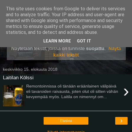
This site uses cookies from Google to deliver its services
Pullollinen
and to analyze traffic. Your IP address and user-agent are
shared with Google along with performance and security
metrics to ensure quality of service, generate usage
statistics, and to detect and address abuse.
▼
LEARN MORE
GOT IT
Näytetään tekstit, joissa on tunniste
suojattu
.
Näytä
kaikki tekstit
keskiviikko 15. elokuuta 2018
Laitilan Kölssi
›
Remontoinnissa oli tänään eräänlainen välipäivä
eli tavaroiden raivausta, joten olut oli sitten vähän
kevyempää myös. Laitila on nimennyt om...
›
Etusivu
Näytä internetversio