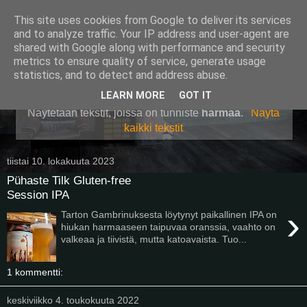
This site uses cookies from Google to deliver its services
Pullollinen
and to analyze traffic. Your IP address and user-agent are
shared with Google along with performance and security
metrics to ensure quality of service, generate usage
statistics, and to detect and address abuse.
▼
LEARN MORE
GOT IT
Näytetään tekstit, joissa on tunniste
harmaa
.
Näytä
kaikki tekstit
tiistai 10. lokakuuta 2023
Pühaste Tilk Gluten-free
Session IPA
›
Tarton Gambrinuksesta löytynyt paikallinen IPA on
hiukan harmaaseen taipuvaa oranssia, vaahto on
valkeaa ja tiivistä, mutta katoavaista. Tuo...
1 kommentti:
keskiviikko 4. toukokuuta 2022