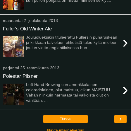
kun pullon pohjalla on hiivaa, niin sen selkiyt...
maanantai 2. joulukuuta 2013
Fuller's Old Winter Ale
›
Jouluolueksikin tituleerattu Fullersin punaruskean
ja kirkkaan talvioluen etiketistä tulee kyllä mieleen
joulun vietto englantilaisessa huo...
perjantai 25. tammikuuta 2013
Polestar Pilsner
›
Left Hand Brewing con amerikkalainen,
coloradolainen, olut maistuu, eikun MAISTUU.
Vähän niinkuin harmaata tai valkoista olut on
väriltään, ...
›
Etusivu
Näytä internetversio