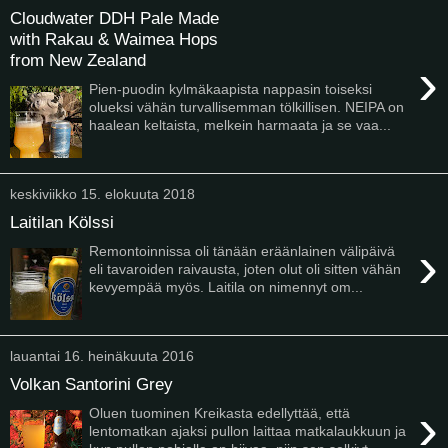
Cloudwater DDH Pale Made
with Rakau & Waimea Hops
from New Zealand
›
Pien-puodin kylmäkaapista nappasin toiseksi
olueksi vähän turvallisemman tölkillisen. NEIPA on
haalean keltaista, melkein harmaata ja se vaa...
keskiviikko 15. elokuuta 2018
Laitilan Kölssi
›
Remontoinnissa oli tänään eräänlainen välipäivä
eli tavaroiden raivausta, joten olut oli sitten vähän
kevyempää myös. Laitila on nimennyt om...
lauantai 16. heinäkuuta 2016
Volkan Santorini Grey
›
Oluen tuominen Kreikasta edellyttää, että
lentomatkan ajaksi pullon laittaa matkalaukkuun ja