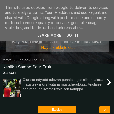
This site uses cookies from Google to deliver its services
Pullollinen
and to analyze traffic. Your IP address and user-agent are
shared with Google along with performance and security
metrics to ensure quality of service, generate usage
statistics, and to detect and address abuse.
▼
LEARN MORE
GOT IT
Näytetään tekstit, joissa on tunniste
mieltäjakava
.
Näytä kaikki tekstit
torstai 26. heinäkuuta 2018
Käbliku Sambo Sour Fruit
Saison
›
Oluesta näyttää tulevan punaista, jos siihen laittaa
mausteeksi kirsikoita ja mustaherukkaa. Virolaisen
panimon, neuvostoliittolaisen kamppa...
›
Etusivu