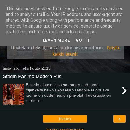
This site uses cookies from Google to deliver its services
Pullollinen
and to analyze traffic. Your IP address and user-agent are
shared with Google along with performance and security
metrics to ensure quality of service, generate usage
statistics, and to detect and address abuse.
▼
LEARN MORE
GOT IT
Näytetään tekstit, joissa on tunniste
moderni
.
Näytä
kaikki tekstit
tiistai 26. helmikuuta 2019
Stadin Panimo Modern Pils
›
Etiketin alatekstissä sanotaan että tämä
oljenkeltainen valkoisella vaahdolla kuohuava
juoma on uuden aallon pils-olut. Tuoksussa on
ruohoa ...
›
Etusivu
Näytä internetversio