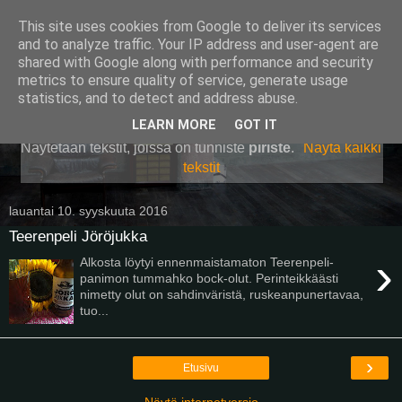
This site uses cookies from Google to deliver its services
Pullollinen
and to analyze traffic. Your IP address and user-agent are
shared with Google along with performance and security
metrics to ensure quality of service, generate usage
statistics, and to detect and address abuse.
▼
LEARN MORE
GOT IT
Näytetään tekstit, joissa on tunniste
piriste
.
Näytä kaikki
tekstit
lauantai 10. syyskuuta 2016
Teerenpeli Jöröjukka
›
Alkosta löytyi ennenmaistamaton Teerenpeli-
panimon tummahko bock-olut. Perinteikkäästi
nimetty olut on sahdinväristä, ruskeanpunertavaa,
tuo...
›
Etusivu
Näytä internetversio