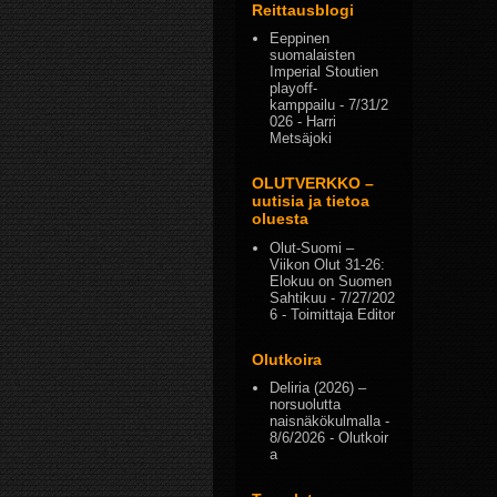
Reittausblogi
Eeppinen
suomalaisten
Imperial Stoutien
playoff-
kamppailu
- 7/31/2
026
- Harri
Metsäjoki
OLUTVERKKO –
uutisia ja tietoa
oluesta
Olut-Suomi –
Viikon Olut 31-26:
Elokuu on Suomen
Sahtikuu
- 7/27/202
6
- Toimittaja Editor
Olutkoira
Deliria (2026) –
norsuolutta
naisnäkökulmalla
-
8/6/2026
- Olutkoir
a