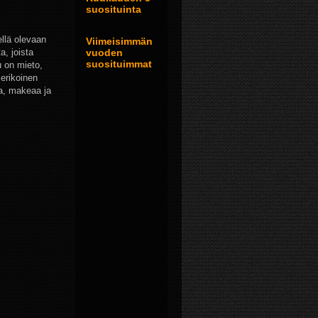
suosituinta
ellä olevaan
Viimeisimmän
a, joista
vuoden
suosituimmat
u on mieto,
 erikoinen
a, makeaa ja