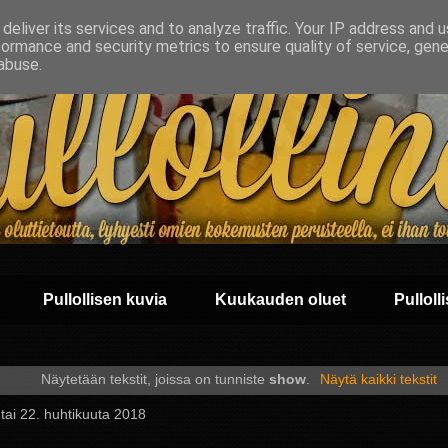
deliver its services and to analyze traffic. Your IP address and 
formance and security metrics to ensure quality of service, gen
abuse.
Pullollisen kuvia
Kuukauden oluet
Pullolli
Näytetään tekstit, joissa on tunniste
show
.
Näytä kaikki tekstit
tai 22. huhtikuuta 2018