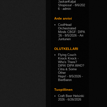
JaskanKaljat
Shopissa!
- 8/6/202
6
- admin
Arde arvioi
CoolHead
Orchestrated
Minds CBGF: DIPA
'26
- 8/5/2026
- Ari
Juntunen
OLUTKELLARI
Flying Couch
Knock Knock -
Who's There?
DIPA! DIPA WHO?
Citra & Some
Other
Hops!
- 8/5/2026
-
BierBaron
Tuopillinen
Craft Beer Helsinki
2026
- 6/26/2026