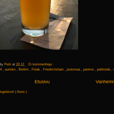
 by
Petri
at
20.12
Ei kommentteja :
4
,
aurinko
,
Berliini
,
Freak
,
Friedrichshain
,
joutomaa
,
panimo
,
patikoida
,
Etusivu
Vanhemma
logitekstit ( Atom )