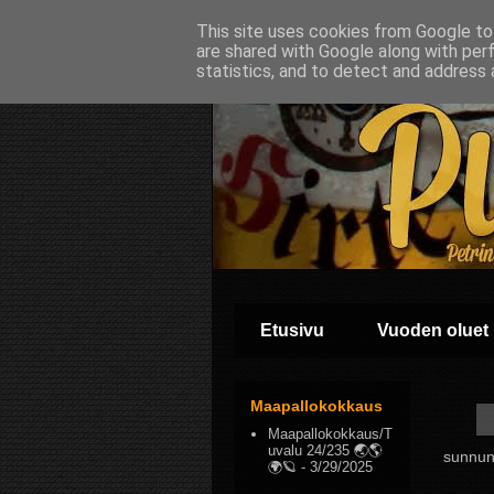
This site uses cookies from Google to 
are shared with Google along with per
statistics, and to detect and address 
Etusivu
Vuoden oluet
Maapallokokkaus
Maapallokokkaus/T
uvalu 24/235 🌏🌎
sunnun
🌍🪐
- 3/29/2025