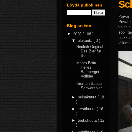
Sc
Löydä pullollinen
Päivän 
Privatb
Blogiarkisto
valitsi
sopii t
▼
2026
( 108 )
paikka 
▼
elokuuta
( 3 )
jälkimau
Neulich Original
Das Bier für
Berlin
Mahrs Bräu
Helles
Bamberger
Vollbier
Bruman Babau
Schwarzbier
►
heinäkuuta
( 19
)
►
kesäkuuta
( 16
)
►
toukokuuta
( 12
)