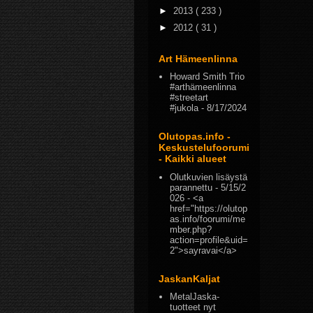
►
2013
( 233 )
►
2012
( 31 )
Art Hämeenlinna
Howard Smith Trio
#arthämeenlinna
#streetart
#jukola
- 8/17/2024
Olutopas.info -
Keskustelufoorumi
- Kaikki alueet
Olutkuvien lisäystä
parannettu
- 5/15/2
026
- <a
href="https://olutop
as.info/foorumi/me
mber.php?
action=profile&uid=
2">sayravai</a>
JaskanKaljat
MetalJaska-
tuotteet nyt