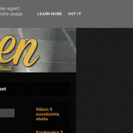
user-agent
erate usage
LEARN MORE
GOT IT
set
Viikon 5
suosituinta
olutta
Kuukauden 5