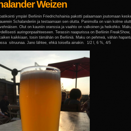
halander Weizen
patikointi ympäri Berliinin Friedrichshainia pakotti palaamaan joutomaan kesk
rauerein Schalanderiin ja testaamaan sen olutta. Panimolla on vain kolme olutt
n vehnäisen. Olut on kauniin oranssia ja vaahto on valkoinen ja heikohko. Mak
äydellisesti auringonpaahteeseen. Terassin naapurissa on Berliinin FreakShow,
kaiken kaikkiaan, tosin tämähän on Berliiniä. Maku on pehmeä, vähän hapant
ssa sitruunaa. Jano lähtee, ehkä toisella ainakin. 1/2 l, 6 %, 4/5