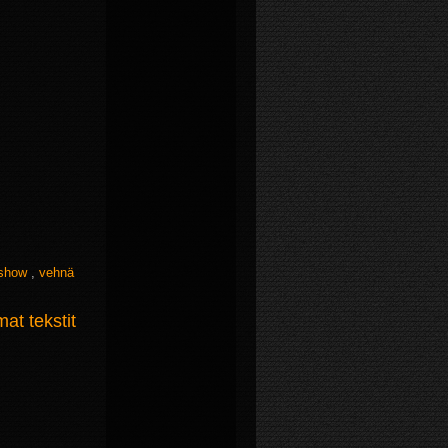
show
,
vehnä
t tekstit