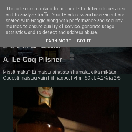
This site uses cookies from Google to deliver its services
Pullollinen
and to analyze traffic. Your IP address and user-agent are
shared with Google along with performance and security
metrics to ensure quality of service, generate usage
statistics, and to detect and address abuse.
▼
LEARN MORE
GOT IT
sunnuntai 17. helmikuuta 2013
A. Le Coq Pilsner
Missä maku? Ei maistu ainakaan humala, eikä mikään.
Oudosti maistuu vain hiilihappo, hyhm. 50 cl, 4,2% ja 2/5.