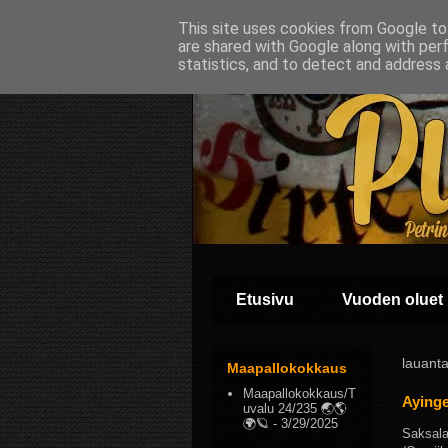
This site uses cookies from Google to 
are shared with Google along with per
statistics, and to detect and address 
Etusivu
Vuoden oluet
lauanta
Maapallokokkaus
Maapallokokkaus/T
Ayinge
uvalu 24/235 🌏🌎
🌍🪐
- 3/29/2025
Saksalai