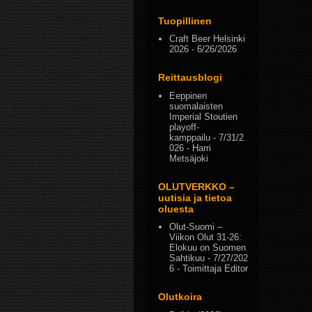
Tuopillinen
Craft Beer Helsinki
2026
- 6/26/2026
Reittausblogi
Eeppinen
suomalaisten
Imperial Stoutien
playoff-
kamppailu
- 7/31/2
026
- Harri
Metsäjoki
OLUTVERKKO –
uutisia ja tietoa
oluesta
Olut-Suomi –
Viikon Olut 31-26:
Elokuu on Suomen
Sahtikuu
- 7/27/202
6
- Toimittaja Editor
Olutkoira