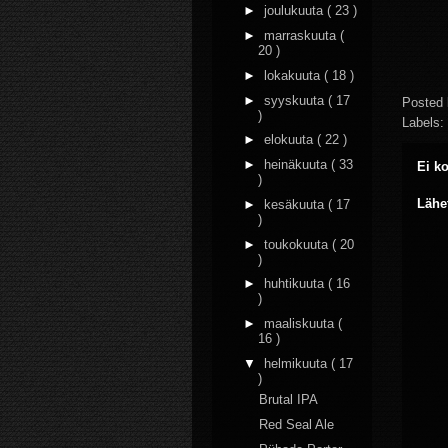
►
joulukuuta
( 23 )
►
marraskuuta
(
20 )
►
lokakuuta
( 18 )
►
syyskuuta
( 17
Posted
)
Labels:
►
elokuuta
( 22 )
►
heinäkuuta
( 33
Ei k
)
Lähe
►
kesäkuuta
( 17
)
►
toukokuuta
( 20
)
►
huhtikuuta
( 16
)
►
maaliskuuta
(
16 )
▼
helmikuuta
( 17
)
Brutal IPA
Red Seal Ale