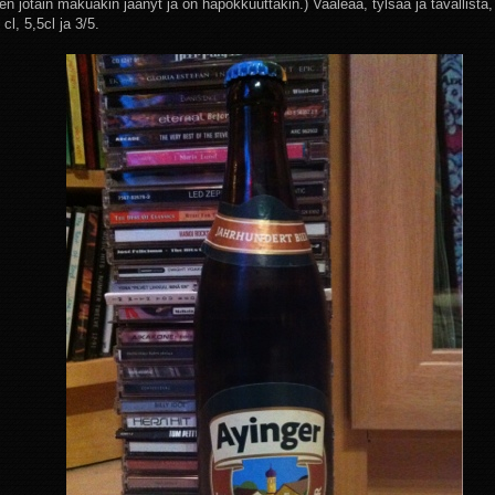
en jotain makuakin jäänyt ja on hapokkuuttakin.) Vaaleaa, tylsää ja tavallista, 
 cl, 5,5cl ja 3/5.