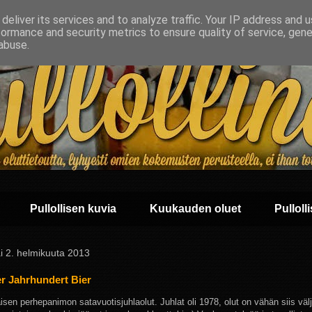
deliver its services and to analyze traffic. Your IP address and 
formance and security metrics to ensure quality of service, gen
abuse.
Pullollisen kuvia
Kuukauden oluet
Pullolli
i 2. helmikuuta 2013
r Jahrhundert Bier
sen perhepanimon satavuotisjuhlaolut. Juhlat oli 1978, olut on vähän siis väl