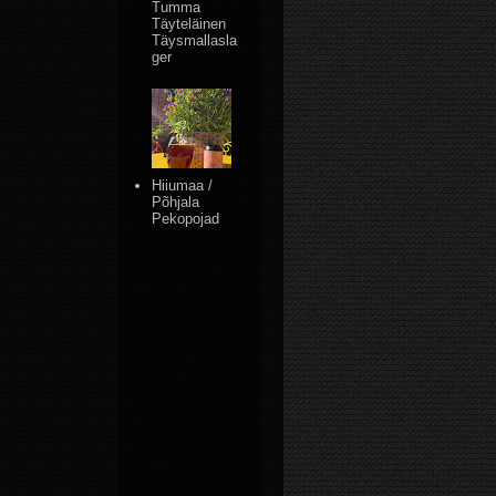
Tumma
Täyteläinen
Täysmallasla
ger
Hiiumaa /
Põhjala
Pekopojad