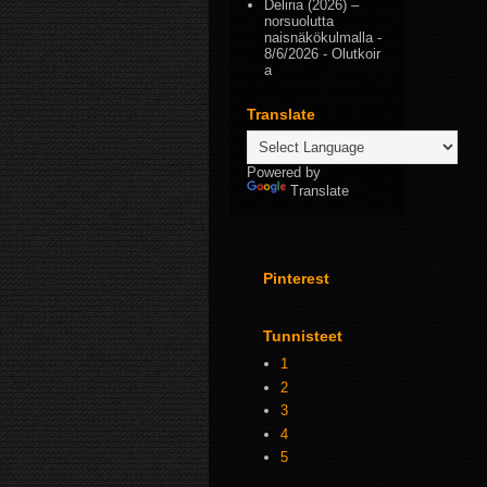
Deliria (2026) –
norsuolutta
naisnäkökulmalla
-
8/6/2026
- Olutkoir
a
Translate
Powered by
Translate
Pinterest
Tunnisteet
1
2
3
4
5