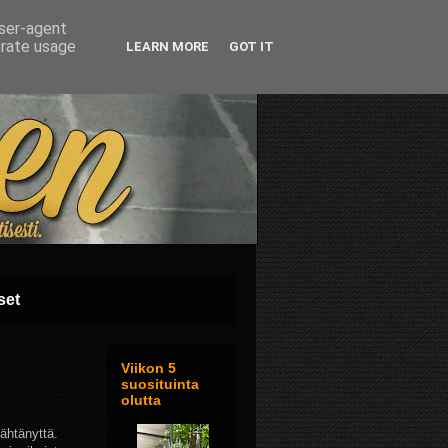
user-agent
erate usage
LEARN MORE
GOT IT
set
Viikon 5
suosituinta
olutta
jähtänyttä.