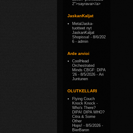
2">sayravai</a>
JaskanKaljat
MetalJaska-
tuotteet nyt
JaskanKaljat
Shopissa!
- 8/6/202
6
- admin
Arde arvioi
CoolHead
Orchestrated
Minds CBGF: DIPA
'26
- 8/5/2026
- Ari
Juntunen
OLUTKELLARI
Flying Couch
Knock Knock -
Who's There?
DIPA! DIPA WHO?
Citra & Some
Other
Hops!
- 8/5/2026
-
BierBaron