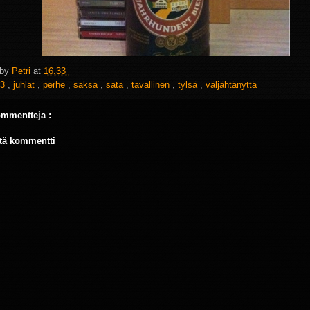
 by
Petri
at
16.33
3
,
juhlat
,
perhe
,
saksa
,
sata
,
tavallinen
,
tylsä
,
väljähtänyttä
ommentteja :
tä kommentti