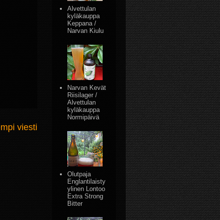
Alvettulan
kyläkauppa
Keppana /
Narvan Kiulu
Narvan Kevät
Riisilager /
Alvettulan
kyläkauppa
Normipäivä
mpi viesti
Olutpaja
Englantilaisty
ylinen Lontoo
Extra Strong
Bitter