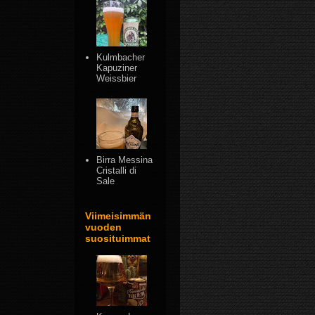
Kulmbacher
Kapuziner
Weissbier
Birra Messina
Cristalli di
Sale
Viimeisimmän
vuoden
suosituimmat