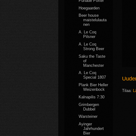
Pühade Porter
Hoegaarden
Beer house
maistelulauta
nen
A. Le Coq
Pilsner
A. Le Coq
Strong Beer
Saku the Taste
of
Manchester
A. Le Coq
Special 1807
Uudem
Plank Bier Heller
Weizenbock
Tilaa:
L
Kalnapilis 7:30
Grimbergen
Dubbel
Warsteiner
Ayinger
Jahrhundert
Bier