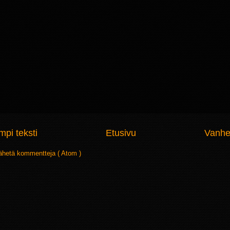
pi teksti
Etusivu
Vanhe
ähetä kommentteja ( Atom )