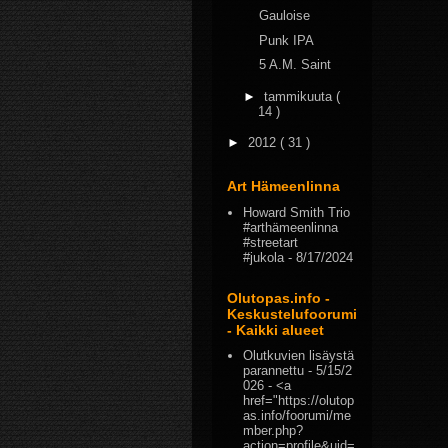
Gauloise
Punk IPA
5 A.M. Saint
►
tammikuuta
(
14 )
►
2012
( 31 )
Art Hämeenlinna
Howard Smith Trio
#arthämeenlinna
#streetart
#jukola
- 8/17/2024
Olutopas.info -
Keskustelufoorumi
- Kaikki alueet
Olutkuvien lisäystä
parannettu
- 5/15/2
026
- <a
href="https://olutop
as.info/foorumi/me
mber.php?
action=profile&uid=