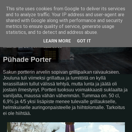
This site uses cookies from Google to deliver its services
Pullollinen
and to analyze traffic. Your IP address and user-agent are
shared with Google along with performance and security
metrics to ensure quality of service, generate usage
statistics, and to detect and address abuse.
▼
LEARN MORE
GOT IT
maanantai 25. helmikuuta 2013
Pühade Porter
Sakun portterin arvelin sopivan grillipaikan raivaukseen.
Jouluna tuli viimeksi grillattua ja lumitöitä on kyllä
terassillakin tullut välissä tehtyä, mutta lunta ja jäätä oli
jostain ilmestynyt. Portteri tuoksuu voimakkaasti suklaalta ja
vaniljalta, maussa vähän vähemmän. Tummaa on. 50 cl,
6,9% ja 4/5 yksi lisäpiste menee tulevalle grillaukselle,
helmikuiselle auringonpaisteelle ja hiihtolomalle. Tarkoitus
ei ole hiihtää.