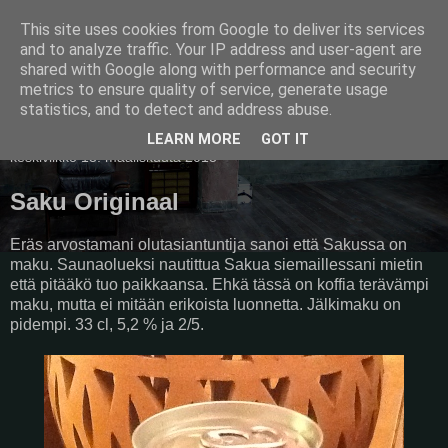
This site uses cookies from Google to deliver its services
Pullollinen
and to analyze traffic. Your IP address and user-agent are
shared with Google along with performance and security
metrics to ensure quality of service, generate usage
statistics, and to detect and address abuse.
▼
LEARN MORE
GOT IT
keskiviikko 13. maaliskuuta 2013
Saku Originaal
Eräs arvostamani olutasiantuntija sanoi että Sakussa on
maku. Saunaolueksi nautittua Sakua siemaillessani mietin
että pitääkö tuo paikkaansa. Ehkä tässä on koffia terävämpi
maku, mutta ei mitään erikoista luonnetta. Jälkimaku on
pidempi. 33 cl, 5,2 % ja 2/5.