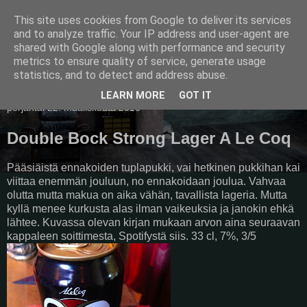
This site uses cookies from Google to deliver its services
Pullollinen
and to analyze traffic. Your IP address and user-agent are
shared with Google along with performance and security
metrics to ensure quality of service, generate usage
statistics, and to detect and address abuse.
▼
LEARN MORE
GOT IT
perjantai 22. maaliskuuta 2013
Double Bock Strong Lager A Le Coq
Pääsiäistä ennakoiden tuplapukki, vai hetkinen pukkihan kai
viittaa enemmän jouluun, no ennakoidaan joulua. Vahvaa
olutta mutta makua on aika vähän, tavallista lageria. Mutta
kyllä menee kurkusta alas ilman vaikeuksia ja janokin ehkä
lähtee. Kuvassa olevan kirjan mukaan arvon aina seuraavan
kappaleen soittimesta, Spotifystä siis. 33 cl, 7%, 3/5