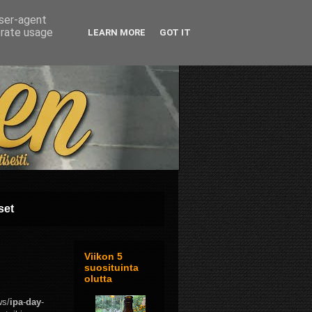
user-agent
erate usage
LEARN MORE
GOT IT
set
Viikon 5
suosituinta
olutta
ws/
ipa
-
day
-