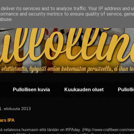
deliver its services and to analyze traffic. Your IP address and 
formance and security metrics to ensure quality of service, gen
abuse.
Pullollisen kuvia
Kuukauden oluet
Pullolli
 1. elokuuta 2013
ars IPA
tiä selatessa huomasin että tänään on #IPAday. (Http://www.craftbeer.com/ne