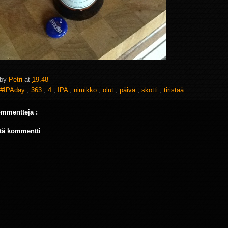
 by
Petri
at
19.48
#IPAday
,
363
,
4
,
IPA
,
nimikko
,
olut
,
päivä
,
skotti
,
tiristää
ommentteja :
tä kommentti