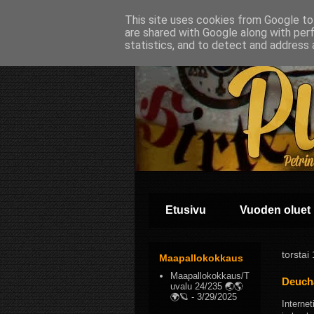
This site uses cookies from Google to 
are shared with Google along with per
statistics, and to detect and address 
Etusivu
Vuoden oluet
torstai
Maapallokokkaus
Maapallokokkaus/T
Deuch
uvalu 24/235 🌏🌎
🌍🪐
- 3/29/2025
Interne