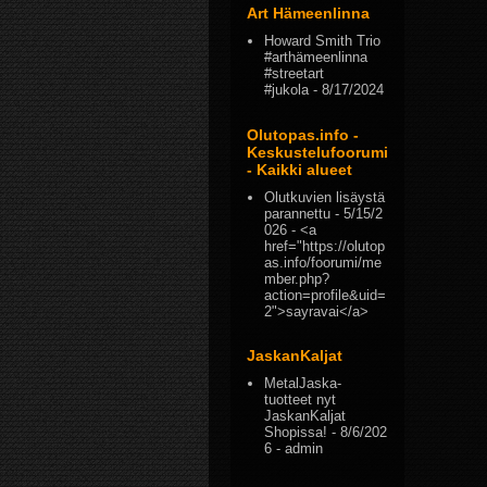
Art Hämeenlinna
Howard Smith Trio
#arthämeenlinna
#streetart
#jukola
- 8/17/2024
Olutopas.info -
Keskustelufoorumi
- Kaikki alueet
Olutkuvien lisäystä
parannettu
- 5/15/2
026
- <a
href="https://olutop
as.info/foorumi/me
mber.php?
action=profile&uid=
2">sayravai</a>
JaskanKaljat
MetalJaska-
tuotteet nyt
JaskanKaljat
Shopissa!
- 8/6/202
6
- admin