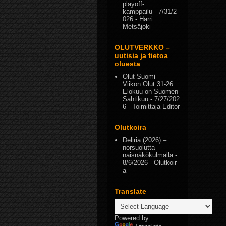
playoff-
kamppailu
- 7/31/2
026
- Harri
Metsäjoki
OLUTVERKKO –
uutisia ja tietoa
oluesta
Olut-Suomi –
Viikon Olut 31-26:
Elokuu on Suomen
Sahtikuu
- 7/27/202
6
- Toimittaja Editor
Olutkoira
Deliria (2026) –
norsuolutta
naisnäkökulmalla
-
8/6/2026
- Olutkoir
a
Translate
Powered by