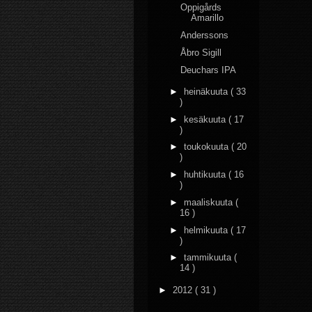
Oppigårds
Amarillo
Anderssons
Åbro Sigill
Deuchars IPA
►
heinäkuuta
( 33
)
►
kesäkuuta
( 17
)
►
toukokuuta
( 20
)
►
huhtikuuta
( 16
)
►
maaliskuuta
(
16 )
►
helmikuuta
( 17
)
►
tammikuuta
(
14 )
►
2012
( 31 )