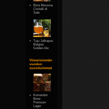
Birra Messina
Cristalli di
Sale
Tuju Jalkapuu
Belgian
Golden Ale
Viimeisimmän
vuoden
suosituimmat
Komandor
Brew
Premium
Lager