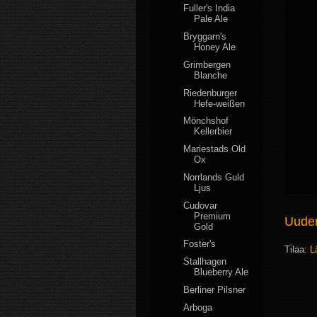
Fuller's India
Pale Ale
Bryggarn's
Honey Ale
Grimbergen
Blanche
Riedenburger
Hefe-weißen
Mönchshof
Kellerbier
Mariestads Old
Ox
Norrlands Guld
Ljus
Cudovar
Premium
Uudem
Gold
Foster's
Tilaa:
L
Stallhagen
Blueberry Ale
Berliner Pilsner
Arboga