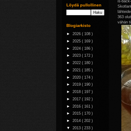
is-back-
Löydä pullollinen
Skotlan
lähteide
363 olu
vähän ti
Blogiarkisto
►
2026
( 108 )
►
2025
( 169 )
►
2024
( 186 )
►
2023
( 172 )
►
2022
( 180 )
►
2021
( 185 )
►
2020
( 174 )
►
2019
( 190 )
►
2018
( 197 )
►
2017
( 192 )
►
2016
( 161 )
►
2015
( 170 )
►
2014
( 202 )
▼
2013
( 233 )