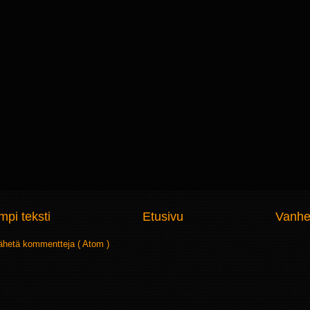
pi teksti
Etusivu
Vanhe
ähetä kommentteja ( Atom )