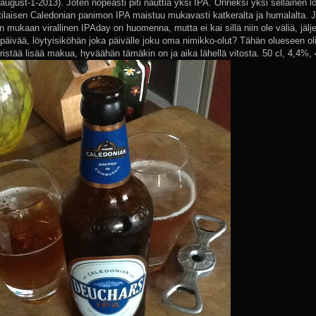
august-1-2013). Joten nopeasti piti nauttia yksi IPA. Onneksi yksi sellainen lö
tilaisen Caledonian panimon IPA maistuu mukavasti katkeralta ja humalalta. 
n mukaan virallinen IPAday on huomenna, mutta ei kai sillä niin ole väliä, jäljel
tpäivää, löytyisiköhän joka päivälle joku oma nimikko-olut? Tähän olueseen oli
ristää lisää makua, hyväähän tämäkin on ja aika lähellä vitosta. 50 cl, 4,4%, 