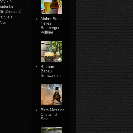
ytyikin.
Joidenkin
le jäisi vielä
si vielä
Mahrs Bräu
4/5.
Helles
Bamberger
Vollbier
Bruman
Babau
Schwarzbier
Birra Messina
Cristalli di
Sale