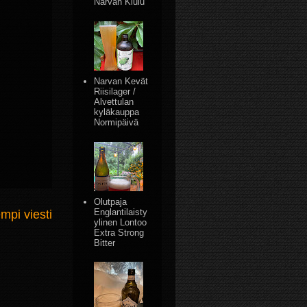
Narvan Kiulu
Narvan Kevät
Riisilager /
Alvettulan
kyläkauppa
Normipäivä
Olutpaja
Englantilaisty
mpi viesti
ylinen Lontoo
Extra Strong
Bitter