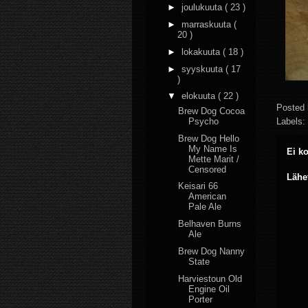
►
joulukuuta
( 23 )
►
marraskuuta
(
20 )
►
lokakuuta
( 18 )
►
syyskuuta
( 17
)
▼
elokuuta
( 22 )
Posted
Brew Dog Cocoa
Labels:
Psycho
Brew Dog Hello
My Name Is
Ei k
Mette Marit /
Censored
Lähe
Keisari 66
American
Pale Ale
Belhaven Burns
Ale
Brew Dog Nanny
State
Harviestoun Old
Engine Oil
Porter