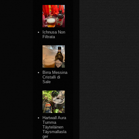
Ichnusa Non
Filtrata
Birra Messina
Cristalli di
Sale
Hartwall Aura
Tumma
Täyteläinen
Täysmallasla
ger