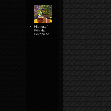
Hiiumaa /
Põhjala
Pekopojad