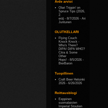
Arde arvioi
Olari Trippin' on
Spruce Tips (2026,
2.
erä)
- 8/7/2026
- Ari
Juntunen
OLUTKELLARI
Flying Couch
Knock Knock -
Who's There?
DIPA! DIPA WHO?
Citra & Some
Other
Hops!
- 8/5/2026
-
BierBaron
Tuopillinen
Craft Beer Helsinki
2026
- 6/26/2026
Reittausblogi
Eeppinen
suomalaisten
Imperial Stoutien