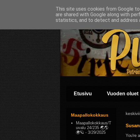
This site uses cookies from Google to 
are shared with Google along with per
statistics, and to detect and address 
Etusivu
Vuoden oluet
keskivi
Maapallokokkaus
Maapallokokkaus/T
Susan
uvalu 24/235 🌏🌎
🌍🪐
- 3/29/2025
You're 