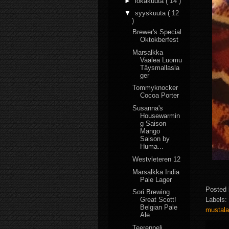
►
lokakuuta
( 14 )
▼
syyskuuta
( 12
)
Brewer's Special
Oktokberfest
Marsalkka
Vaalea Luomu
Täysmallasla
ger
Tommyknocker
Cocoa Porter
Susanna's
Housewarmin
g Saison
Mango
Saison by
Huma...
Westvleteren 12
Marsalkka India
Pale Lager
Posted
Sori Brewing
Labels:
Great Scott!
Belgian Pale
mustal
Ale
Teerenpeli