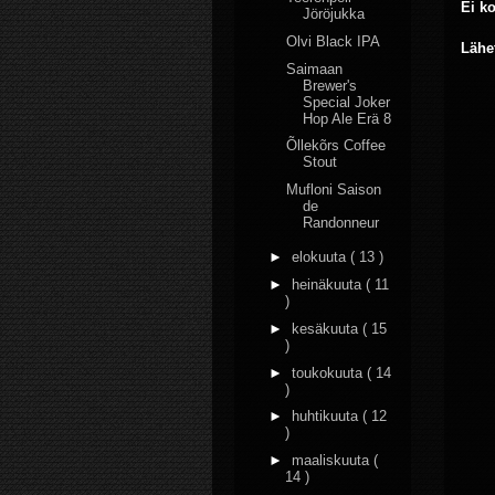
Ei k
Jöröjukka
Olvi Black IPA
Lähe
Saimaan
Brewer's
Special Joker
Hop Ale Erä 8
Õllekõrs Coffee
Stout
Mufloni Saison
de
Randonneur
►
elokuuta
( 13 )
►
heinäkuuta
( 11
)
►
kesäkuuta
( 15
)
►
toukokuuta
( 14
)
►
huhtikuuta
( 12
)
►
maaliskuuta
(
14 )