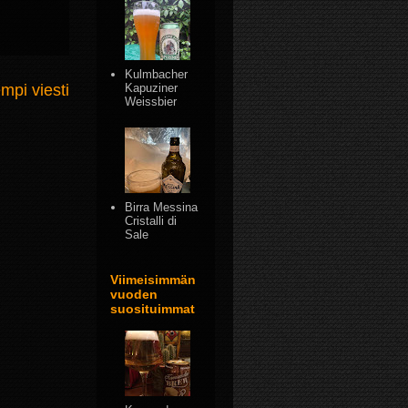
Kulmbacher
mpi viesti
Kapuziner
Weissbier
Birra Messina
Cristalli di
Sale
Viimeisimmän
vuoden
suosituimmat