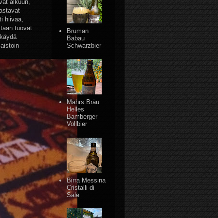
vät alkuun,
astavat
i hiivaa,
staan tuovat
Bruman
 käydä
Babau
aistoin
Schwarzbier
Mahrs Bräu
Helles
Bamberger
Vollbier
Birra Messina
Cristalli di
Sale