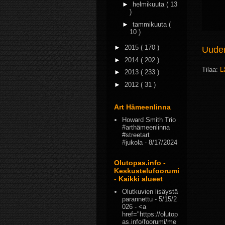
►
helmikuuta
( 13
)
►
tammikuuta
(
10 )
►
2015
( 170 )
Uudem
►
2014
( 202 )
Tilaa:
L
►
2013
( 233 )
►
2012
( 31 )
Art Hämeenlinna
Howard Smith Trio
#arthämeenlinna
#streetart
#jukola
- 8/17/2024
Olutopas.info -
Keskustelufoorumi
- Kaikki alueet
Olutkuvien lisäystä
parannettu
- 5/15/2
026
- <a
href="https://olutop
as.info/foorumi/me