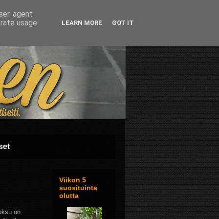
user-agent
erate usage
LEARN MORE
GOT IT
set
Viikon 5
suosituinta
olutta
uoksu on