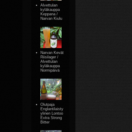
Alvettulan
kyläkauppa
Keppana /
Narvan Kiulu
Narvan Kevät
Riisilager /
Alvettulan
kyläkauppa
Normipäivä
Olutpaja
Englantilaisty
ylinen Lontoo
Extra Strong
Bitter