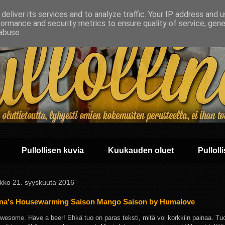
deliver its services and to analyze traffic. Your IP address and 
formance and security metrics to ensure quality of service, gen
abuse.
Pullollisen kuvia
Kuukauden oluet
Pullolli
ikko 21. syyskuuta 2016
na's Housewarming Saison Mango Saison by Humalove
awesome. Have a beer! Ehkä tuo on paras teksti, mitä voi korkkiin painaa. T