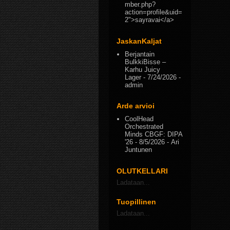
mber.php?
action=profile&uid=
2">sayravai</a>
JaskanKaljat
Berjantain
BulkkiBisse –
Karhu Juicy
Lager
- 7/24/2026
-
admin
Arde arvioi
CoolHead
Orchestrated
Minds CBGF: DIPA
'26
- 8/5/2026
- Ari
Juntunen
OLUTKELLARI
Ladataan...
Tuopillinen
Ladataan...