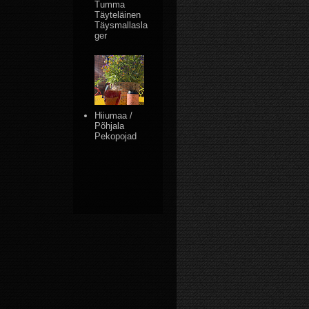
Tumma
Täyteläinen
Täysmallasla
ger
Hiiumaa /
Põhjala
Pekopojad