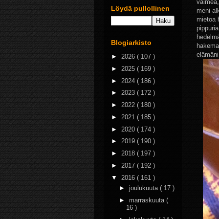
vaimea,
Löydä pullollinen
meni al
mietoa 
pippuria
hedelmät
Blogiarkisto
hakemas
elämäni
►
2026
( 107 )
►
2025
( 169 )
►
2024
( 186 )
►
2023
( 172 )
►
2022
( 180 )
►
2021
( 185 )
►
2020
( 174 )
►
2019
( 190 )
►
2018
( 197 )
►
2017
( 192 )
▼
2016
( 161 )
►
joulukuuta
( 17 )
►
marraskuuta
(
16 )