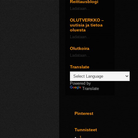
Reittausblogi
Ladataan...
OLUTVERKKO –
uutisia ja tietoa
oluesta
Ladataan...
Olutkoira
Ladataan...
Translate
Powered by
Translate
Pinterest
Tunnisteet
1