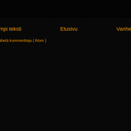
pi teksti
Etusivu
Vanhe
ähetä kommentteja ( Atom )