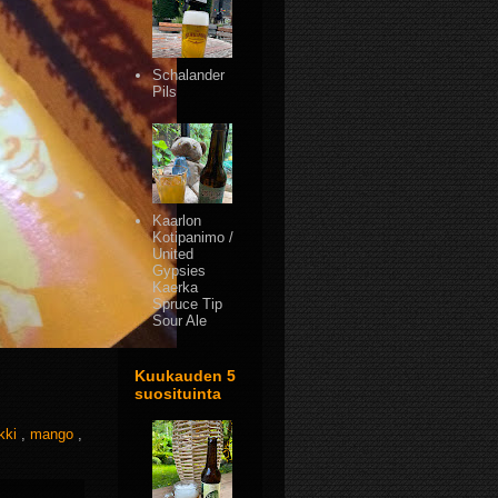
Schalander
Pils
Kaarlon
Kotipanimo /
United
Gypsies
Kaerka
Spruce Tip
Sour Ale
Kuukauden 5
suosituinta
kki
,
mango
,