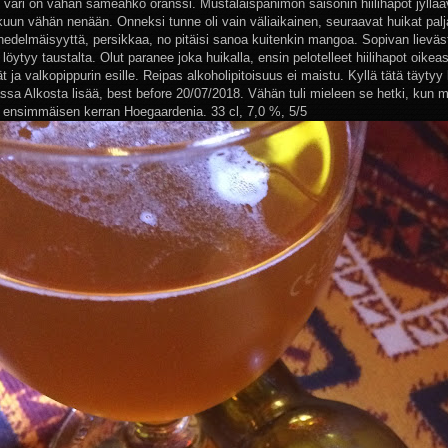
 väri on vähän sameahko oranssi. Mustalaispanimon saisonin hiilihapot jyllää
kuun vähän nenään. Onneksi tunne oli vain väliaikainen, seuraavat huikat palj
hedelmäisyyttä, persikkaa, no pitäisi sanoa kuitenkin mangoa. Sopivan lieväst
 löytyy taustalta. Olut paranee joka huikalla, ensin pelotelleet hiilihapot oikea
 ja valkopippurin esille. Reipas alkoholipitoisuus ei maistu. Kyllä tätä täytyy
sa Alkosta lisää, best before 20/07/2018. Vähän tuli mieleen se hetki, kun m
 ensimmäisen kerran Hoegaardenia. 33 cl, 7,0 %, 5/5