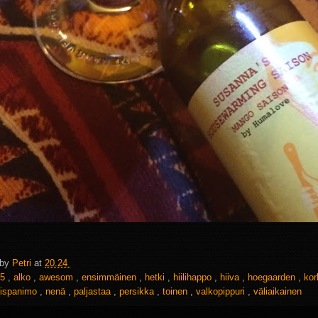
 by
Petri
at
20.24
5
,
alko
,
awesom
,
ensimmäinen
,
hetki
,
hiilihappo
,
hiiva
,
hoegaarden
,
kor
aispanimo
,
nenä
,
paljastaa
,
persikka
,
toinen
,
valkopippuri
,
väliaikainen