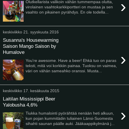
›
Olutkellarista valikoin vähän tummempaa olutta,
virolainen vaahtokarkkiportteri on mustaa ja sen
vaahto on pikainen pyrähdys. En ole todella...
keskiviikko 21. syyskuuta 2016
Susanna's Housewarming
Saison Mango Saison by
Humalove
›
You're awesome. Have a beer! Ehkä tuo on paras
teksti, mitä voi korkkiin painaa. Tuoksu on vaimea,
väri on vähän sameahko oranssi. Musta...
keskiviikko 17. kesäkuuta 2015
Laitilan Mississippi Beer
Yalobusha 4,6%
›
Tiukka humalointi pyörähtää nenään heti alkuun,
kun pojan kummitädin tuliainen Länsi-Suomesta
sihahti saunan päälle auki. Jääkaappikylmänä j...