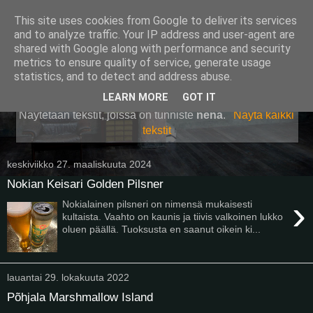
This site uses cookies from Google to deliver its services
Pullollinen
and to analyze traffic. Your IP address and user-agent are
shared with Google along with performance and security
metrics to ensure quality of service, generate usage
statistics, and to detect and address abuse.
▼
LEARN MORE
GOT IT
Näytetään tekstit, joissa on tunniste
nenä
.
Näytä kaikki
tekstit
keskiviikko 27. maaliskuuta 2024
Nokian Keisari Golden Pilsner
›
Nokialainen pilsneri on nimensä mukaisesti
kultaista. Vaahto on kaunis ja tiivis valkoinen lukko
oluen päällä. Tuoksusta en saanut oikein ki...
lauantai 29. lokakuuta 2022
Põhjala Marshmallow Island