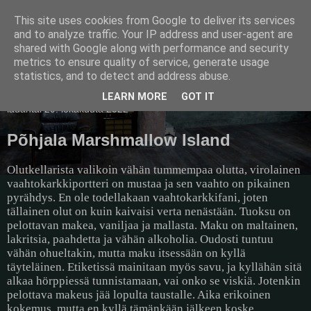
This site uses cookies from Google to deliver its services
Pullollinen
and to analyze traffic. Your IP address and user-agent are
shared with Google along with performance and security
metrics to ensure quality of service, generate usage
statistics, and to detect and address abuse.
▼
LEARN MORE
GOT IT
lauantai 29. lokakuuta 2022
Põhjala Marshmallow Island
Olutkellarista valikoin vähän tummempaa olutta, virolainen
vaahtokarkkiportteri on mustaa ja sen vaahto on pikainen
pyrähdys. En ole todellakaan vaahtokarkkifani, joten
tällainen olut on kuin kaivaisi verta nenästään. Tuoksu on
pelottavan makea, vaniljaa ja mallasta. Maku on maltainen,
lakritsia, paahdetta ja vähän alkoholia. Oudosti tuntuu
vähän ohueltakin, mutta maku itsessään on kyllä
täyteläinen. Etiketissä mainitaan myös savu, ja kyllähän sitä
alkaa hörppiessä tunnistamaan, vai onko se viskiä. Jotenkin
pelottava makeus jää lopulta taustalle. Aika erikoinen
kokemus, mutta en kyllä tämänkään jälkeen koske