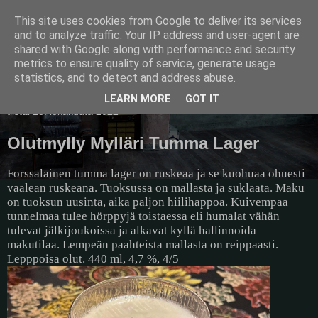
This site uses cookies from Google to deliver its services
Pullollinen
and to analyze traffic. Your IP address and user-agent are
shared with Google along with performance and security
metrics to ensure quality of service, generate usage
statistics, and to detect and address abuse.
▼
LEARN MORE
GOT IT
tiistai 18. lokakuuta 2022
Olutmylly Mylläri Tumma Lager
Forssalainen tumma lager on ruskeaa ja se kuohuaa ohuesti
vaalean ruskeana. Tuoksussa on mallasta ja suklaata. Maku
on tuoksun uusinta, aika paljon hiilihappoa. Kuivempaa
tunnelmaa tulee hörppyjä toistaessa eli humalat vähän
tulevat jälkijoukoissa ja alkavat kyllä hallinnoida
makutilaa. Lempeän paahteista mallasta on reippaasti.
Lepppoisa olut. 440 ml, 4,7 %, 4/5